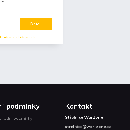
kov
Detail
kladem u dodavatele
í podmínky
Kontakt
Střelnice WarZone
chodní podmínky
strelnice
@
war-zone.cz