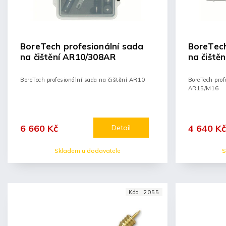
BoreTech profesionální sada
BoreTech
na čištění AR10/308AR
na čiště
BoreTech profesionální sada na čištění AR10
BoreTech prof
AR15/M16
6 660 Kč
4 640 Kč
Detail
Skladem u dodavatele
S
Kód:
2055