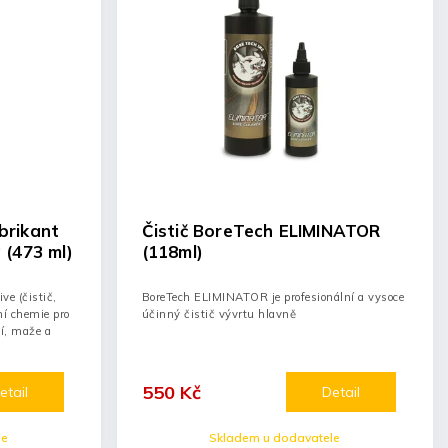
ubrikant
Čistič BoreTech ELIMINATOR
 (473 ml)
(118ml)
ve (čistič,
BoreTech ELIMINATOR je profesionální a vysoce
ní chemie pro
účinný čistič vývrtu hlavně
tí, maže a
550 Kč
etail
Detail
le
Skladem u dodavatele