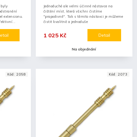
 byly
Jednoduché ale velmi účinné nástavce na
odstranění
čištění míst, která všichni čistíme
el extensionu.
"prapodivně". Tak s těmito nástavci je můžeme
ektivní...
čistit kvalitně a jednoduše
1 025 Kč
etail
Detail
Na objednání
Kód:
2058
Kód:
2073