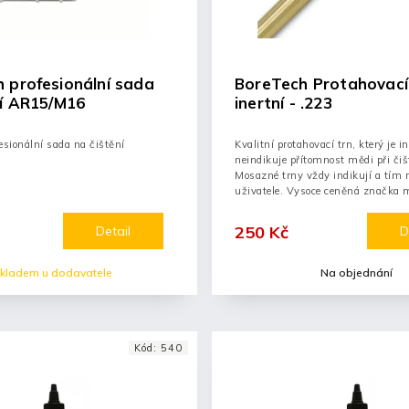
 profesionální sada
BoreTech Protahovací 
ní AR15/M16
inertní - .223
esionální sada na čištění
Kvalitní protahovací trn, který je in
neindikuje přítomnost mědi při čiš
Mosazné trny vždy indikují a tím
uživatele. Vysoce ceněná značka 
profesionály
250 Kč
Detail
D
kladem u dodavatele
Na objednání
Kód:
540