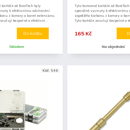
 kartáče od BoreTech byly
Tyto komorové kartáče od BoreTech
inuty k efektivnímu odstranění
speciálně vyvinuty k efektivnímu 
bonu z komory a barrel extensionu.
zapeklého karbonu z komory a barr
aručují bezpečné a efektivní...
Tyto kartáče zaručují bezpečné a ef
165 Kč
Do košíku
D
Skladem
Na objednání
Kód:
546