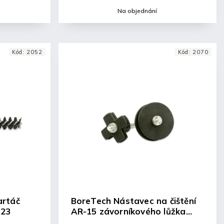
Na objednání
Kód:
2052
Kód:
2070
artáč
BoreTech Nástavec na čištění
223
AR-15 závorníkového lůžka
(barrel extension)