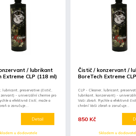
konzervant / lubrikant
Čistič / konzervant / l
 Extreme CLP (118 ml)
BoreTech Extreme CLP
 lubricant, preservative (čistič,
CLP - Cleaner, lubricant, preservati
nzervant) - univerzální chemie pro
lubrikant, konzervant) - univerzál
ychle a efektivně čistí, maže a
Vaši zbraň. Rychle a efektivně čis
braň a zaručuje...
chrání Vaši zbraň a zaručuje...
850 Kč
Detail
D
kladem u dodavatele
Skladem u dodavate