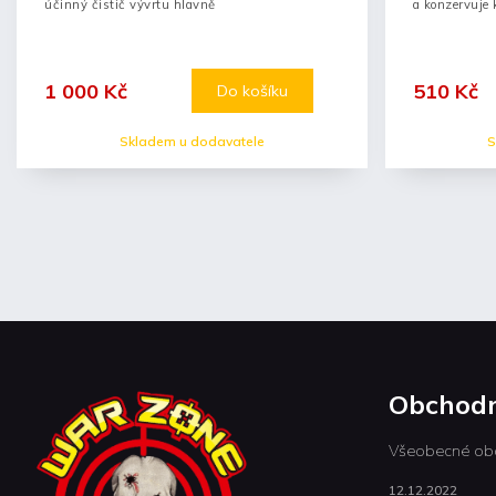
účinný čistič vývrtu hlavně
a konzervuje 
1 000 Kč
510 Kč
Do košíku
Skladem u dodavatele
S
Obchodn
Všeobecné ob
12.12.2022