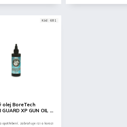
Kód:
681
 olej BoreTech
N GUARD XP GUN OIL -
a opotřebení, zabraňuje rzi a korozi