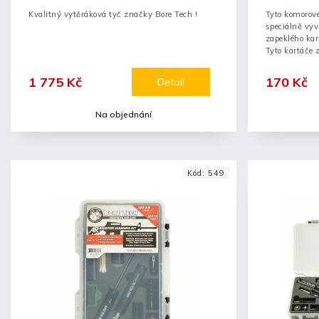
Kvalitný vytěráková tyč značky Bore Tech !
Tyto komorové
speciálně vyv
zapeklého kar
Tyto kartáče z
1 775 Kč
170 Kč
Detail
Na objednání
Kód:
549