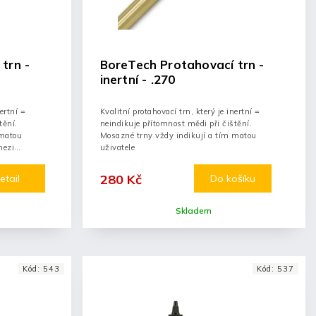
trn -
BoreTech Protahovací trn -
inertní - .270
ertní =
Kvalitní protahovací trn, který je inertní =
tění.
neindikuje přítomnost mědi při čištění.
 matou
Mosazné trny vždy indikují a tím matou
mezi
uživatele
280 Kč
etail
Do košíku
Skladem
Kód:
543
Kód:
537