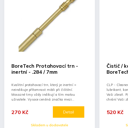
BoreTech Protahovací trn -
Čistič / 
inertní - .284 / 7mm
BoreTech
Kvalitní protahovací trn, který je inertní =
CLP - Cleaner,
neindikuje přítomnost mědi při čištění.
lubrikant, ko
Mosazné trny vždy indikují a tím matou
Vaši zbraň. R
uživatele. Vysoce ceněná značka mezi
chrání Vaši z
profesionály
270 Kč
520 Kč
Detail
Skladem u dodavatele
S