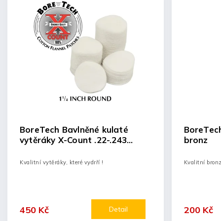
BoreTech Bavlněné kulaté
BoreTech
vytěráky X-Count .22-.243
bronz
(500ks)
Kvalitní vytěráky, které vydrří !
Kvalitní bron
450 Kč
200 Kč
Detail