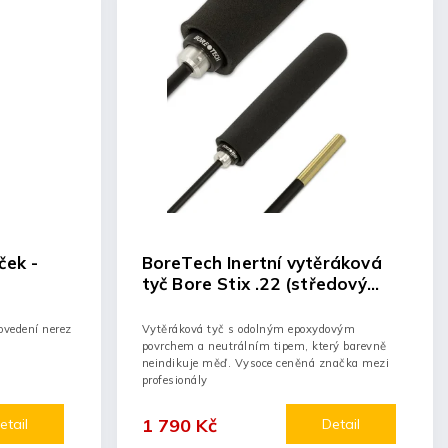
ček -
BoreTech Inertní vytěráková
tyč Bore Stix .22 (středový
zápal) délka 40"
ovedení nerez
Vytěráková tyč s odolným epoxydovým
povrchem a neutrálním tipem, který barevně
neindikuje měď. Vysoce ceněná značka mezi
profesionály
1 790 Kč
etail
Detail