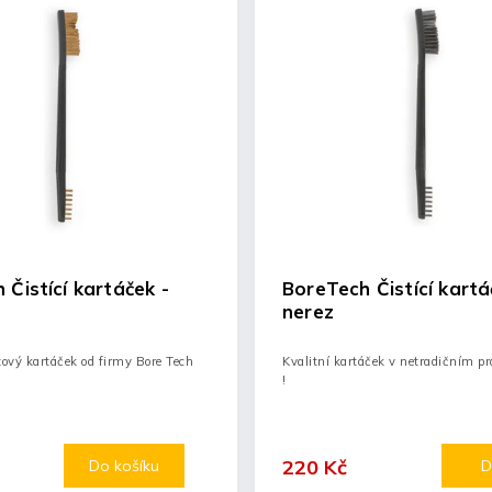
 Čistící kartáček -
BoreTech Čistící kartá
nerez
zový kartáček od firmy Bore Tech
Kvalitní kartáček v netradičním pr
!
220 Kč
Do košíku
D