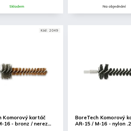
Skladem
Na objednání
Kód:
2049
h Komorový kartáč
BoreTech Komorový k
M-16 - bronz / nerez
AR-15 / M-16 - nylon .