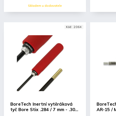
Skladem u dodavatele
Kód:
2064
BoreTech Inertní vytěráková
BoreTec
tyč Bore Stix .284 / 7 mm - .30 /
AR-15 / 
8 mm, délka 40"
.223