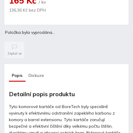
165 Kč
/ ks
136,36 Kč bez DPH
Položka byla vyprodána…
Zeptat se
Popis
Diskuze
Detailní popis produktu
Tyto komorové kartáče od BoreTech byly speciálně
vyvinuty k efektivnímu odstranění zapeklého karbonu z
komory a barrel extensionu. Tyto kartáče zaručují
bezpečné a efektivní čištění díky velkému počtu štětin,
dvojitému vinutí a absenci ostrých hran. Nylonové kartáče