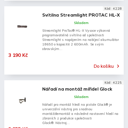
Kód:
4228
Svítilna Streamlight PROTAC HL-X
Skladem
Streamlight ProTac® HL-X Vysoce výkonná
programovatelná svítilna od společnosti
Streamlight s napájením na nabíjecí akumulátor
18650 o kapacitě 2 600mAh. Se svým
obrovským...
3 190 Kč
Do košíku
Kód:
4225
Nářadí na montáž mířidel Glock
Skladem
Nářadí pro montáž hledí na pistole Glock® je
univerzální nástroj pro snadnou
montáž/demontáž a následné nastavení hledí na
zbraních z produkce společnosti
Glock®. Nástroj...