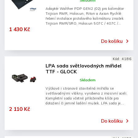
Skladem
Adaptér Walther PDP GEN2 (02) pro kolimátor
Trijicon RMR, Holosun, Riton a Axion Rychlé
řešení instalace pistolového kolimátoru značek
Trijicon RMR/SRO, Holosun 507C / 407C /...
1 430 Kč
Do košíku
Kód:
4186
LPA sada světlovodných mířidel
TTF - GLOCK
Skladem
Výškově i stranově stavitelná mířidla se
světlovodnými vlákny, vyrobena z masivní oceli.
Kompletní sada včetně přiloženého klíče pro
dotažení či jemné ladění mušek. LPA sada je...
2 110 Kč
Do košíku