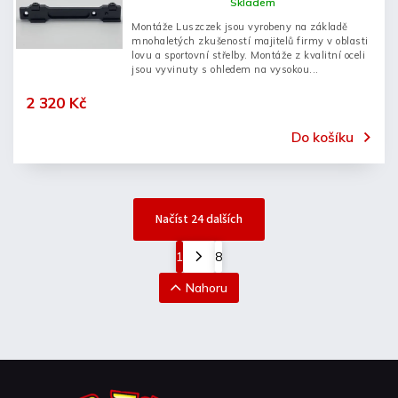
Skladem
Montáže Luszczek jsou vyrobeny na základě
mnohaletých zkušeností majitelů firmy v oblasti
lovu a sportovní střelby. Montáže z kvalitní oceli
jsou vyvinuty s ohledem na vysokou...
2 320 Kč
Do košíku
Načíst 24 dalších
1
8
Nahoru