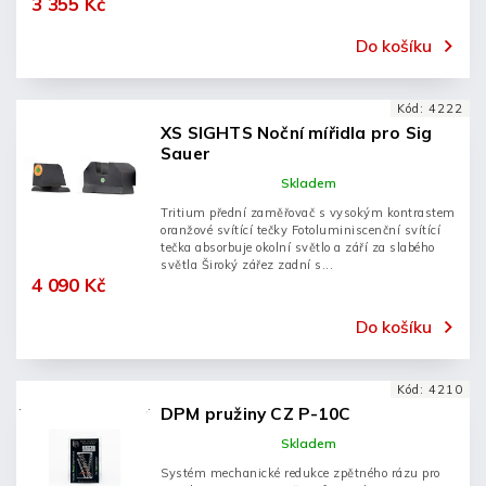
3 355 Kč
Do košíku
Kód:
4222
XS SIGHTS Noční mířidla pro Sig
Sauer
Skladem
Tritium přední zaměřovač s vysokým kontrastem
oranžové svítící tečky Fotoluminiscenční svítící
tečka absorbuje okolní světlo a září za slabého
světla Široký zářez zadní s...
4 090 Kč
Do košíku
Kód:
4210
DPM pružiny CZ P-10C
Skladem
Systém mechanické redukce zpětného rázu pro