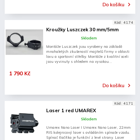
Do košíku
Kód:
4174
Kroužky Luszczek 30 mm/5mm
Skladem
Montáže Luszczek jsou vyrobeny na základě
mnohaletých zkušeností majitelů firmy v oblasti
lovu a sportovní střelby. Montáže z kvalitní oceli
jsou vyvinuty s ohledem na vysokou...
1 790 Kč
Do košíku
Kód:
4171
Laser 1 red UMAREX
Skladem
Umarex Nano Laser I Umarex Nano Laser, 22mm
RIS kolejnicový laser s ovládáním spínače vzadu.
Spínač tlačítka je funkční z levé strany. Laser