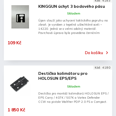
Kód:
4183
KINGGUN úchyt 3 bodového pásu
Skladem
Úpon slouží jako uchycení taktického popruhu na
zbraň. Je vyroben z tepelně ušlechtěné oceli –
14220. Jedná se o velmi odolný materiál.
Povrchová úprava byla provedena černěním
109 Kč
Do košíku
Kód:
4180
Destička kolimátoru pro
HOLOSUN EPS/EPS
Carry/407K/507K na Walther PDP
Skladem
2.0
Destička pro montáž kolimátorů HOLOSUN EPS /
EPS Carry / 407K / 507K a Vortex Defender
CCW na pistole Walther PDP 2.0 FS a Compact.
1 850 Kč