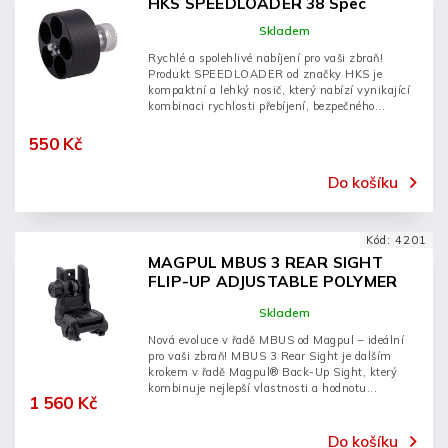
HKS SPEEDLOADER 38 Spec
Skladem
Rychlé a spolehlivé nabíjení pro vaši zbraň!
Produkt SPEEDLOADER od značky HKS je
kompaktní a lehký nosič, který nabízí vynikající
kombinaci rychlosti přebíjení, bezpečného...
550 Kč
Do košíku
Kód:
4201
MAGPUL MBUS 3 REAR SIGHT
FLIP-UP ADJUSTABLE POLYMER
BLACK
Skladem
Nová evoluce v řadě MBUS od Magpul – ideální
pro vaši zbraň! MBUS 3 Rear Sight je dalším
krokem v řadě Magpul® Back-Up Sight, který
kombinuje nejlepší vlastnosti a hodnotu...
1 560 Kč
Do košíku