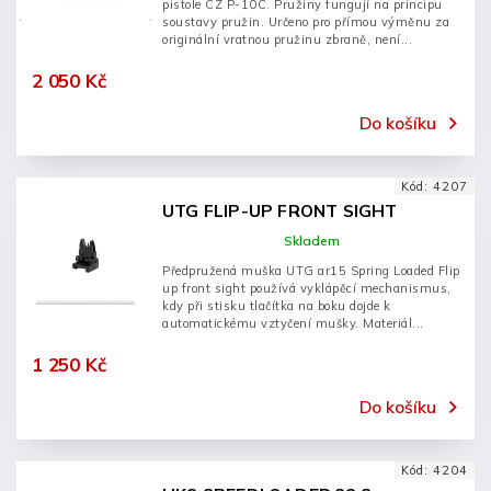
pistole CZ P-10C. Pružiny fungují na principu
soustavy pružin. Určeno pro přímou výměnu za
originální vratnou pružinu zbraně, není...
2 050 Kč
Do košíku
Kód:
4207
UTG FLIP-UP FRONT SIGHT
Skladem
Předpružená muška UTG ar15 Spring Loaded Flip
up front sight používá vyklápěcí mechanismus,
kdy při stisku tlačítka na boku dojde k
automatickému vztyčení mušky. Materiál...
1 250 Kč
Do košíku
Kód:
4204