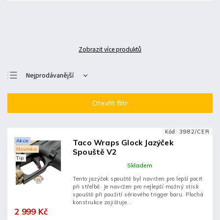
Zobrazit více produktů
Nejprodávanější
Doporučujeme
Otevřít filtr
Nejlevnější
Nejdražší
Kód:
3982/CER
Abecedně
Akce
Taco Wraps Glock Jazýček
Novinka
Spouště V2
Tip
Skladem
Tento jazýček spouště byl navržen pro lepší pocit
při střelbě. Je navržen pro nejlepší možný stisk
spouště při použití sériového trigger baru. Plochá
konstrukce zajišťuje...
2 999 Kč