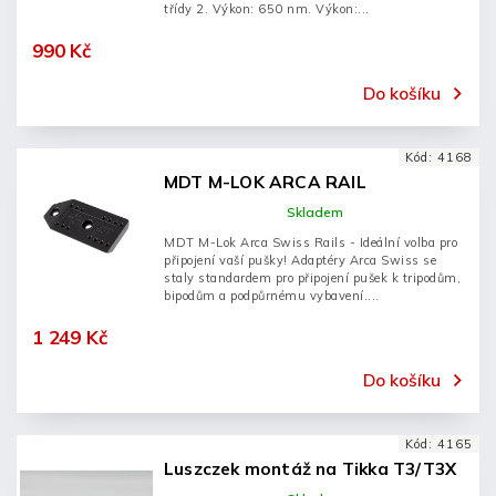
třídy 2. Výkon: 650 nm. Výkon:...
990 Kč
Do košíku
Kód:
4168
MDT M-LOK ARCA RAIL
Skladem
MDT M-Lok Arca Swiss Rails - Ideální volba pro
připojení vaší pušky! Adaptéry Arca Swiss se
staly standardem pro připojení pušek k tripodům,
bipodům a podpůrnému vybavení....
1 249 Kč
Do košíku
Kód:
4165
Luszczek montáž na Tikka T3/T3X