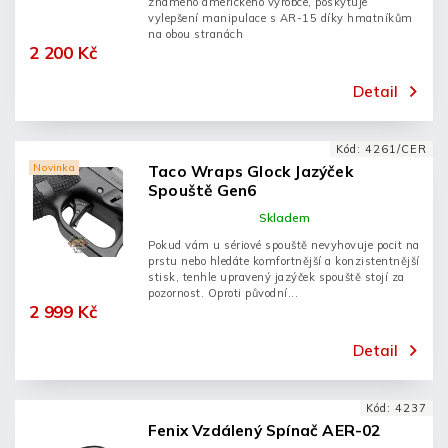
známeho amerického výrobce, poskytuje
vylepšení manipulace s AR-15 díky hmatníkům
na obou stranách
2 200 Kč
Detail
Kód:
4261/CER
Novinka
Taco Wraps Glock Jazýček
Spouště Gen6
Skladem
Pokud vám u sériové spouště nevyhovuje pocit na
prstu nebo hledáte komfortnější a konzistentnější
stisk, tenhle upravený jazýček spouště stojí za
pozornost. Oproti původní...
2 999 Kč
Detail
Kód:
4237
Fenix ​​Vzdálený Spínač AER-02