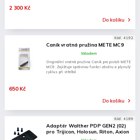
2 300 Kč
Do košíku
Kód:
4192
Canik vratná pružina METE MC9
Skladem
Originální vratná pružina Canik pro pistoli METE
MC9. Zajišťuje správnou funkci závěru a plynulý
cyklus při střelbě
650 Kč
Do košíku
Kód:
4189
Adaptér Walther PDP GEN2 (02)
pro Trijicon, Holosun, Riton, Axion