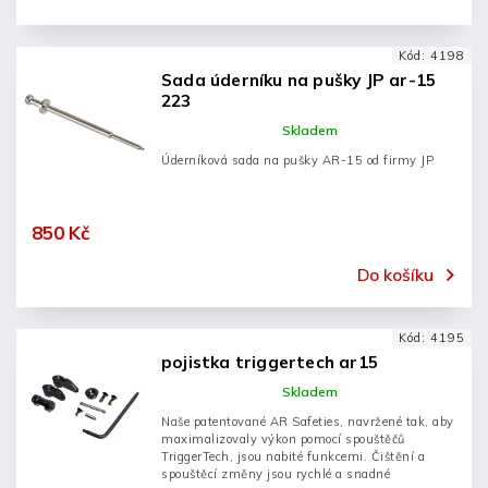
Kód:
4198
Sada úderníku na pušky JP ar-15
223
Skladem
Úderníková sada na pušky AR-15 od firmy JP
850 Kč
Do košíku
Kód:
4195
pojistka triggertech ar15
Skladem
Naše patentované AR Safeties, navržené tak, aby
maximalizovaly výkon pomocí spouštěčů
TriggerTech, jsou nabité funkcemi. Čištění a
spouštěcí změny jsou rychlé a snadné