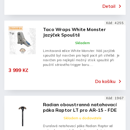
Detail
Kód:
4255
Novinka
Taco Wraps White Monster
Tip
Jazýček Spouště
Skladem
Limitovaná edice White Monster. Náš jazýček
spouště byl navržen pro lepší pocit při střelbě. Je
navržen pro nejlepší možný stisk spouště při
použití sériového trigger baru....
3 999 Kč
Do košíku
Kód:
1967
Radian oboustranná natahovací
páka Raptor LT pro AR-15 - FDE
Skladem u dodavatele
Duralová natahovací páka Radian Raptor od