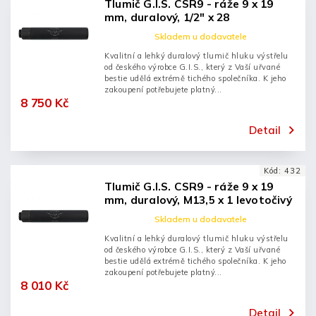
Tlumič G.I.S. CSR9 - ráže 9 x 19
mm, duralový, 1/2" x 28
Skladem u dodavatele
Kvalitní a lehký duralový tlumič hluku výstřelu
od českého výrobce G.I.S., který z Vaší uřvané
bestie udělá extrémě tichého společníka. K jeho
zakoupení potřebujete platný...
8 750 Kč
Detail
Kód:
432
Tlumič G.I.S. CSR9 - ráže 9 x 19
mm, duralový, M13,5 x 1 levotočivý
Skladem u dodavatele
Kvalitní a lehký duralový tlumič hluku výstřelu
od českého výrobce G.I.S., který z Vaší uřvané
bestie udělá extrémě tichého společníka. K jeho
zakoupení potřebujete platný...
8 010 Kč
Detail