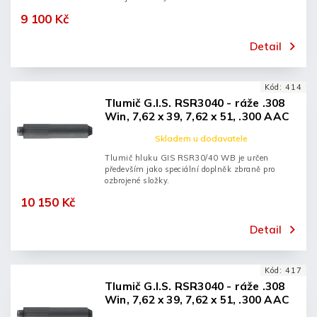
9 100 Kč
Detail
Kód:
414
Tlumič G.I.S. RSR3040 - ráže .308
Win, 7,62 x 39, 7,62 x 51, .300 AAC
Blackout, ocelový, 5/8" x 24
Skladem u dodavatele
Tlumič hluku GIS RSR30/40 WB je určen
především jako speciální doplněk zbraně pro
ozbrojené složky.
10 150 Kč
Detail
Kód:
417
Tlumič G.I.S. RSR3040 - ráže .308
Win, 7,62 x 39, 7,62 x 51, .300 AAC
Blackout, ocelový, M14 x 1 L