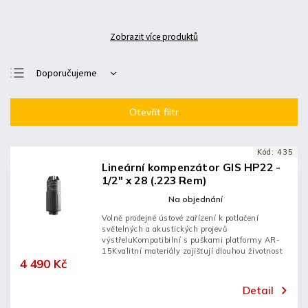
Zobrazit více produktů
Doporučujeme
Nejlevnější
Otevřít filtr
Nejdražší
Nejprodávanější
Kód:
435
Abecedně
Lineární kompenzátor GIS HP22 -
1/2" x 28 (.223 Rem)
Na objednání
Volně prodejné úsťové zařízení k potlačení
světelných a akustických projevů
výstřeluKompatibilní s puškami platformy AR-
15Kvalitní materiály zajišťují dlouhou životnost
4 490 Kč
Detail