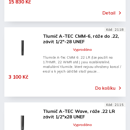
15 830 Kč
Detail
Kód:
2118
Tlumič A-TEC CMM-6, ráže do .22,
závit 1/2″-28 UNEF
Vyprodáno
Tlumiče A-Tec CMM 6 .22 LR (lze použít na
17HMR, 22 WMR atd.) jsou rozebíratelné,
modulární tlumiče, které nejsou ohroženy korozí /
erozí a k jejich údržbě stačí pouze...
3 100 Kč
Do košíku
Kód:
2115
Tlumič A-TEC Wave, ráže .22 LR
závit 1/2"x28 UNEF
Vyprodáno