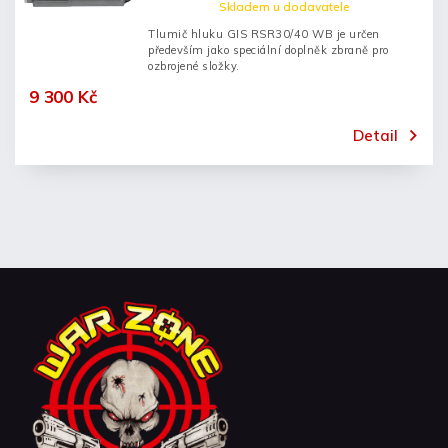
Skladem u dodavatele
Tlumič hluku GIS RSR30/40 WB je určen
především jako speciální doplněk zbraně pro
ozbrojené složky.
9 300 Kč
Detail