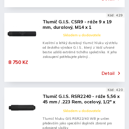
Kód:
429
Tlumič G.I.S. CSR9 - ráže 9 x 19
mm, duralový, M14 x 1
Skladem u dodavatele
Kvalitní a lehký duralový tlumič hluku výstřelu
od českého výrobce G.I.S., který z Vaší uřvané
bestie udělá extrémě tichého společníka. K jeho
zakoupení potřebujete platný...
8 750 Kč
Detail
Kód:
420
Tlumič G.I.S. RSR2240 - ráže 5,56 x
45 mm / .223 Rem, ocelový, 1/2" x
28
Skladem u dodavatele
Tlumič hluku GIS RSR22/40 WB je určen
především jako speciální doplněk zbraně pro
ozbrojené složky.