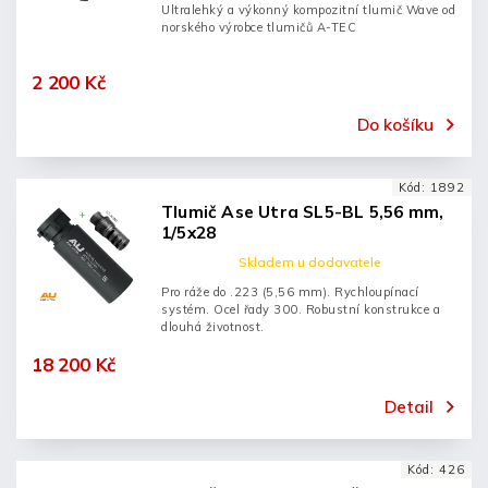
Ultralehký a výkonný kompozitní tlumič Wave od
norského výrobce tlumičů A-TEC
2 200 Kč
Do košíku
Kód:
1892
Tlumič Ase Utra SL5-BL 5,56 mm,
1/5x28
Skladem u dodavatele
Pro ráže do .223 (5,56 mm). Rychloupínací
systém. Ocel řady 300. Robustní konstrukce a
dlouhá životnost.
18 200 Kč
Detail
Kód:
426