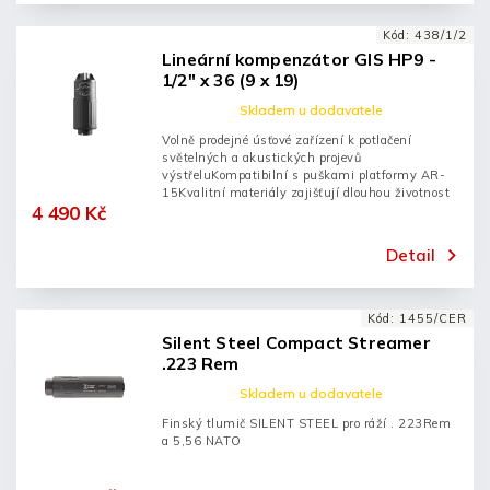
Kód:
438/1/2
Lineární kompenzátor GIS HP9 -
1/2" x 36 (9 x 19)
Skladem u dodavatele
Volně prodejné úsťové zařízení k potlačení
světelných a akustických projevů
výstřeluKompatibilní s puškami platformy AR-
15Kvalitní materiály zajišťují dlouhou životnost
4 490 Kč
Detail
Kód:
1455/CER
Silent Steel Compact Streamer
.223 Rem
Skladem u dodavatele
Finský tlumič SILENT STEEL pro ráží . 223Rem
a 5,56 NATO