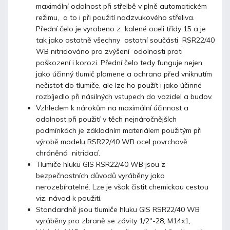
maximální odolnost při střelbě v plně automatickém
režimu, a to i při použití nadzvukového střeliva.
Přední čelo je vyrobeno z kalené oceli třídy 15 a je
tak jako ostatně všechny ostatní součásti RSR22/40
WB nitridováno pro zvýšení odolnosti proti
poškození i korozi. Přední čelo tedy funguje nejen
jako účinný tlumič plamene a ochrana před vniknutím
nečistot do tlumiče, ale lze ho použít i jako účinné
rozbíjedlo při násilných vstupech do vozidel a budov.
Vzhledem k nárokům na maximální účinnost a
odolnost při použití v těch nejnáročnějších
podmínkách je základním materiálem použitým při
výrobě modelu RSR22/40 WB ocel povrchově
chráněná nitridací.
Tlumiče hluku GIS RSR22/40 WB jsou z
bezpečnostních důvodů vyráběny jako
nerozebíratelné. Lze je však čistit chemickou cestou
viz. návod k použití.
Standardně jsou tlumiče hluku GIS RSR22/40 WB
vyráběny pro zbraně se závity 1/2″-28, M14x1,