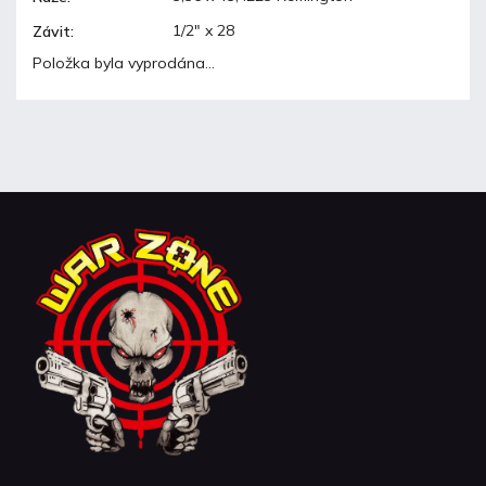
1/2" x 28
Závit
:
Položka byla vyprodána…