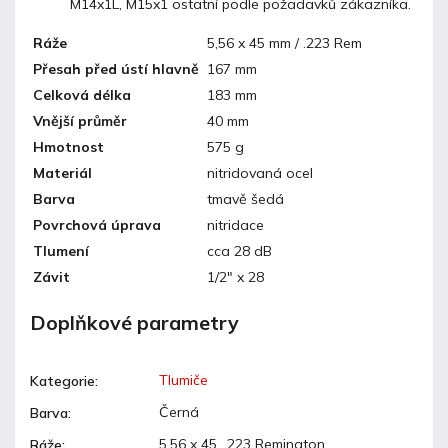
M14x1L, M15x1 ostatní podle požadavků zákazníka.
Ráže
5,56 x 45 mm / .223 Rem
Přesah před ústí hlavně
167 mm
Celková délka
183 mm
Vnější průměr
40 mm
Hmotnost
575 g
Materiál
nitridovaná ocel
Barva
tmavě šedá
Povrchová úprava
nitridace
Tlumení
cca 28 dB
Závit
1/2" x 28
Doplňkové parametry
Tlumiče
Kategorie
:
Černá
Barva
:
5,56 x 45, .223 Remington
Ráže
: