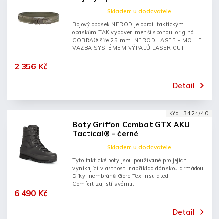
Skladem u dodavatele
Bojový opasek NEROD je oproti taktickým
opaskům TAK vybaven menší sponou, originál
COBRA® šíře 25 mm. NEROD LASER - MOLLE
VAZBA SYSTÉMEM VÝPALŮ LASER CUT
2 356 Kč
Detail
Kód:
3424/40
Boty Griffon Combat GTX AKU
Tactical® - černé
Skladem u dodavatele
Tyto taktické boty jsou používané pro jejich
vynikající vlastnosti například dánskou armádou.
Díky membráně Gore-Tex Insulated
Comfort zajistí svému...
6 490 Kč
Detail