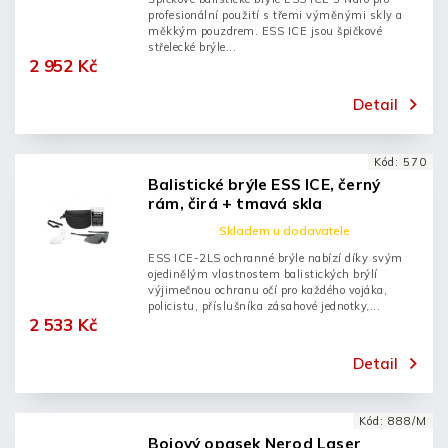
profesionální použití s třemi výměnými skly a
měkkým pouzdrem. ESS ICE jsou špičkové
střelecké brýle...
2 952 Kč
Detail
Kód:
570
Balistické brýle ESS ICE, černý
rám, čirá + tmavá skla
Skladem u dodavatele
ESS ICE-2LS ochranné brýle nabízí díky svým
ojedinělým vlastnostem balistických brýlí
výjimečnou ochranu očí pro každého vojáka,
policistu, příslušníka zásahové jednotky,...
2 533 Kč
Detail
Kód:
888/M
Bojový opasek Nerod Laser