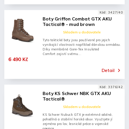
Kód:
3427/40
Boty Griffon Combat GTX AKU
Tactical® - mud brown
Skladem u dodavatele
Tyto taktické boty jsou používané pro jejich
vynikající vlastnosti například dánskou armádou.
Díky membráně Gore-Tex Insulated
Comfort zajistí svému...
6 490 Kč
Detail
Kód:
3376/42
Boty KS Schwer NBK GTX AKU
Tactical®
Skladem u dodavatele
KS Schwer Nubuck GTX je extrémně odolná,
pohodlná a stabilní horská obuv. Využijete jí
zejména pro lov, lesnické práce a vojenské
operace.