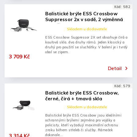
Kód:
582
Balistické brýle ESS Crossbow
Suppressor 2x v sadě, 2 výměnná
skla, černá
Skladem u dodavatele
ESS Crossbow Suppressor 2X set obsahuje čirá a
kouřová skla, dva druhy rámů. Jeden klasický a
druhý pro použití se sluchátky. V balení je i tvrdý
obal se zipem.
3 709 Kč
Detail
Kód:
579
Balistické brýle ESS Crossbow,
černé, čirá + tmavá skla
Skladem u dodavatele
Balistické brýle ESS Crossbow jsou ideálními
ochrannými brýlemi zejména pro vojáky a
policisty, kteří vyžadují maximální ochranu
zraku během střeleb či služby. Rámeček
3 314 Kč
dokonale...