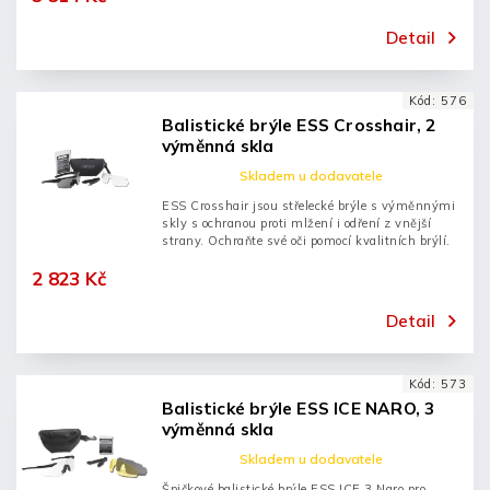
Detail
Kód:
576
Balistické brýle ESS Crosshair, 2
výměnná skla
Skladem u dodavatele
ESS Crosshair jsou střelecké brýle s výměnnými
skly s ochranou proti mlžení i odření z vnější
strany. Ochraňte své oči pomocí kvalitních brýlí.
2 823 Kč
Detail
Kód:
573
Balistické brýle ESS ICE NARO, 3
výměnná skla
Skladem u dodavatele
Špičkové balistické brýle ESS ICE 3 Naro pro