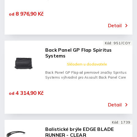
8 976,90 Kč
od
Detail
Kód:
951/COY
Back Panel GP Flap Spiritus
Systems
Skladem u dodavatele
Back Panel GP Flap od premiové značky Spiritus
Systems výhradně pro Assault Back Panel Core
4 314,90 Kč
od
Detail
Kód:
1739
Balistické brýle EDGE BLADE
RUNNER - CLEAR