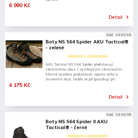
6 990 Kč
Detail
Kód:
3403/49
Boty NS 564 Spider AKU Tactical®
- zelené
Skladem u dodavatele
AKU Tactical NS 564 Spider představují
všestrannou obuv s vynikajícími vlastnostmi,
hlavně vysokou prodyšností, oporou nohy a
tlumením rázů. Dobře se přizpůsobují při...
4 175 Kč
Detail
Kód:
3430/39
Boty NS 564 Spider II AKU
Tactical® - černé
Skladem u dodavatele