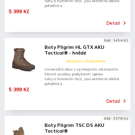
nohy a tlumením rázů. Jsou extrémně odolné,
pohodlné a...
5 399 Kč
Detail
Kód:
3454/41
Boty Pilgrim HL GTX AKU
Tactical® - hnědé
Skladem u dodavatele
Univerzální obuv s vynikajícími vlastnostmi,
hlavně vysokou prodyšností, oporou
nohy a tlumením rázů. Jsou extrémně odolné,
pohodlné a...
5 399 Kč
Detail
Kód:
3379/42
Boty Pilgrim TSC DS AKU
Tactical®