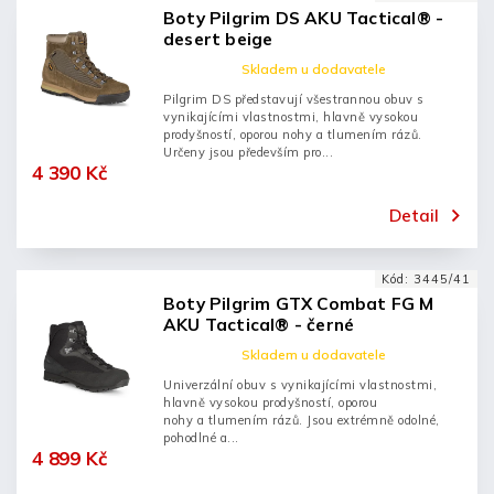
Boty Pilgrim DS AKU Tactical® -
desert beige
Skladem u dodavatele
Pilgrim DS představují všestrannou obuv s
vynikajícími vlastnostmi, hlavně vysokou
prodyšností, oporou nohy a tlumením rázů.
Určeny jsou především pro...
4 390 Kč
Detail
Kód:
3445/41
Boty Pilgrim GTX Combat FG M
AKU Tactical® - černé
Skladem u dodavatele
Univerzální obuv s vynikajícími vlastnostmi,
hlavně vysokou prodyšností, oporou
nohy a tlumením rázů. Jsou extrémně odolné,
pohodlné a...
4 899 Kč