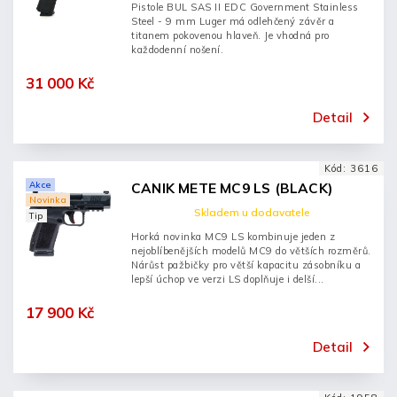
Pistole BUL SAS II EDC Government Stainless
Steel - 9 mm Luger má odlehčený závěr a
titanem pokovenou hlaveň. Je vhodná pro
každodenní nošení.
31 000 Kč
Detail
Kód:
3616
Akce
CANIK METE MC9 LS (BLACK)
Novinka
Skladem u dodavatele
Tip
Horká novinka MC9 LS kombinuje jeden z
nejoblíbenějších modelů MC9 do větších rozměrů.
Nárůst pažbičky pro větší kapacitu zásobníku a
lepší úchop ve verzi LS doplňuje i delší...
17 900 Kč
Detail