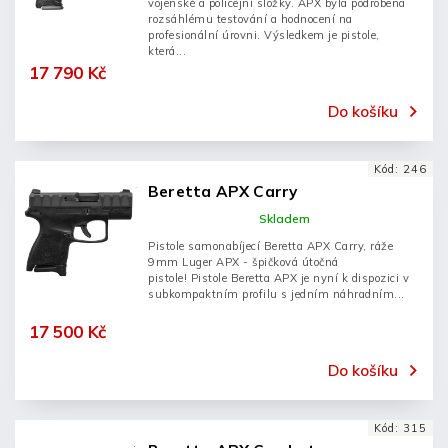
vojenské a policejní složky. APX byla podrobena
rozsáhlému testování a hodnocení na
profesionální úrovni. Výsledkem je pistole,
která...
17 790 Kč
Do košíku
Kód:
246
Beretta APX Carry
Skladem
Pistole samonabíjecí Beretta APX Carry, ráže
9mm Luger APX - špičková útočná
pistole! Pistole Beretta APX je nyní k dispozici v
subkompaktním profilu s jedním náhradním...
17 500 Kč
Do košíku
Kód:
315