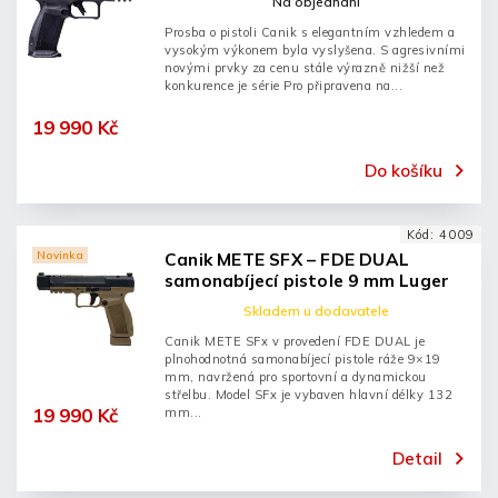
Na objednání
Prosba o pistoli Canik s elegantním vzhledem a
vysokým výkonem byla vyslyšena. S agresivními
novými prvky za cenu stále výrazně nižší než
konkurence je série Pro připravena na...
19 990 Kč
Do košíku
Kód:
4009
Novinka
Canik METE SFX – FDE DUAL
samonabíjecí pistole 9 mm Luger
Skladem u dodavatele
Canik METE SFx v provedení FDE DUAL je
plnohodnotná samonabíjecí pistole ráže 9×19
mm, navržená pro sportovní a dynamickou
střelbu. Model SFx je vybaven hlavní délky 132
19 990 Kč
mm...
Detail