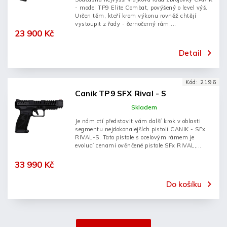
- model TP9 Elite Combat, povýšený o level výš.
Určen těm, kteří krom výkonu rovněž chtějí
vystoupit z řady - černočerný rám,...
23 900 Kč
Detail
Kód:
2196
Canik TP9 SFX Rival - S
Skladem
Je nám ctí představit vám další krok v oblasti
segmentu nejdokonalejších pistolí CANIK - SFx
RIVAL-S. Tato pistole s ocelovým rámem je
evolucí cenami ověnčené pistole SFx RIVAL,...
33 990 Kč
Do košíku