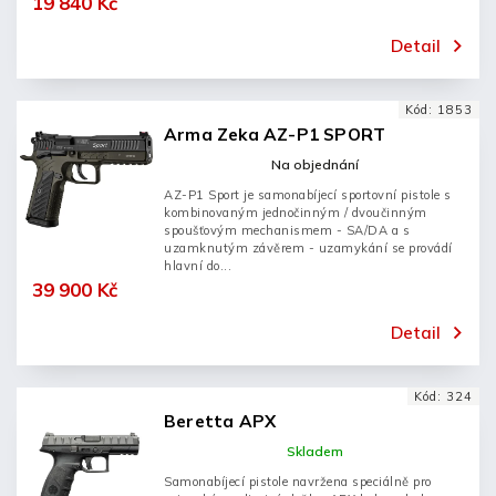
19 840 Kč
Detail
Kód:
1853
Arma Zeka AZ-P1 SPORT
Na objednání
AZ-P1 Sport je samonabíjecí sportovní pistole s
kombinovaným jednočinným / dvoučinným
spoušťovým mechanismem - SA/DA a s
uzamknutým závěrem - uzamykání se provádí
hlavní do...
39 900 Kč
Detail
Kód:
324
Beretta APX
Skladem
Samonabíjecí pistole navržena speciálně pro