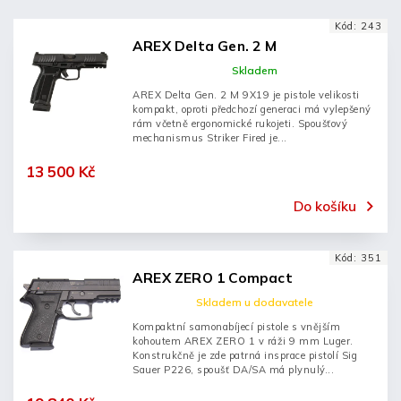
Nejprodávanější
Kód:
243
Abecedně
AREX Delta Gen. 2 M
Skladem
AREX Delta Gen. 2 M 9X19 je pistole velikosti
kompakt, oproti předchozí generaci má vylepšený
rám včetně ergonomické rukojeti. Spoušťový
mechanismus Striker Fired je...
13 500 Kč
Do košíku
Kód:
351
AREX ZERO 1 Compact
Skladem u dodavatele
Kompaktní samonabíjecí pistole s vnějším
kohoutem AREX ZERO 1 v ráži 9 mm Luger.
Konstrukčně je zde patrná insprace pistolí Sig
Sauer P226, spoušť DA/SA má plynulý...