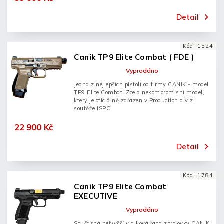
Detail
Kód:
1524
Canik TP9 Elite Combat ( FDE )
Vyprodáno
Jedna z nejlepších pistolí od firmy CANIK - model
TP9 Elite Combat. Zcela nekompromisní model,
který je oficiálně zařazen v Production divizi
soutěže ISPC!
22 900 Kč
Detail
Kód:
1784
Canik TP9 Elite Combat
EXECUTIVE
Vyprodáno
Současná nejvyšší vlajková řada zbrojovky CANIK