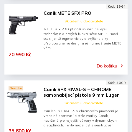
Kód:
1964
Canik METE SFX PRO
Skladem u dodavatele
METE SFx PRO přináší souhrn nejlepší
technologie a nových funkcí série METE. Bobří
ocas, jehož ergonomie byla zvýšena díky
přepracovanému designu rámu nové série METE,
vám...
20 990 Kč
Do košíku
Kód:
4000
Novinka
Canik SFX RIVAL-S – CHROME
samonabíjecí pistole 9 mm Luger
Skladem u dodavatele
Canik SFx RIVAL-S v chromovém provedení je
vrcholná sportovní pistole značky Canik,
navržená pro nejvyšší výkony v dynamických
disciplínách. Tento model byl zkonstruován...
35 600 Kč