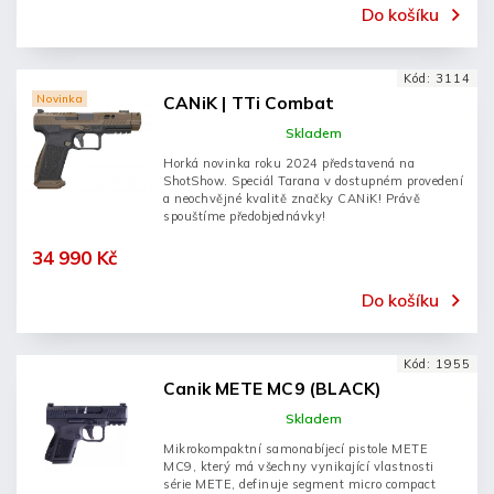
Do košíku
Kód:
3114
Novinka
CANiK | TTi Combat
Skladem
Horká novinka roku 2024 představená na
ShotShow. Speciál Tarana v dostupném provedení
a neochvějné kvalitě značky CANiK! Právě
spouštíme předobjednávky!
34 990 Kč
Do košíku
Kód:
1955
Canik METE MC9 (BLACK)
Skladem
Mikrokompaktní samonabíjecí pistole METE
MC9, který má všechny vynikající vlastnosti
série METE, definuje segment micro compact