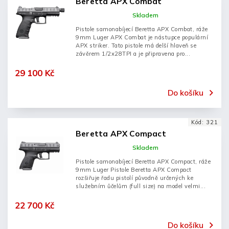
Beretta APX Combat
Skladem
Pistole samonabíjecí Beretta APX Combat, ráže
9mm Luger APX Combat je nástupce populární
APX striker. Tato pistole má delší hlaveň se
závěrem 1/2x28TPI a je připravena pro...
29 100 Kč
Do košíku
Kód:
321
Beretta APX Compact
Skladem
Pistole samonabíjecí Beretta APX Compact, ráže
9mm Luger Pistole Beretta APX Compact
rozšiřuje řadu pistolí původně určených ke
služebním ůčelům (full size) na model velmi...
22 700 Kč
Do košíku