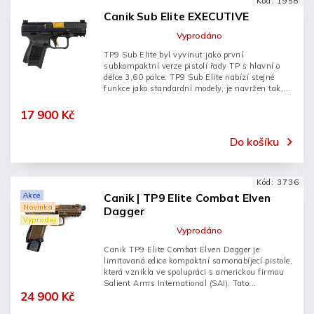
Kód:
1958
Canik Sub Elite EXECUTIVE
Vyprodáno
TP9 Sub Elite byl vyvinut jako první
subkompaktní verze pistolí řady TP s hlavní o
délce 3,60 palce. TP9 Sub Elite nabízí stejné
funkce jako standardní modely, je navržen tak,...
17 900 Kč
Do košíku
Kód:
3736
Akce
Canik | TP9 Elite Combat Elven
Novinka
Dagger
Výprodej
Vyprodáno
Canik TP9 Elite Combat Elven Dagger je
limitovaná edice kompaktní samonabíjecí pistole,
která vznikla ve spolupráci s americkou firmou
Salient Arms International (SAI). Tato...
24 900 Kč