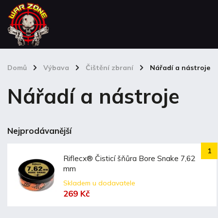
Domů
/
Výbava
/
Čištění zbraní
/
Nářadí a nástroje
Nářadí a nástroje
Nejprodávanější
Riflecx® Čisticí šňůra Bore Snake 7,62
mm
Skladem u dodavatele
269 Kč