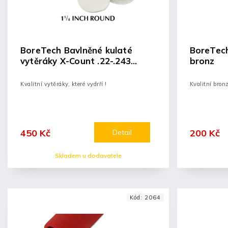
BoreTech Bavlněné kulaté
BoreTech
vytěráky X-Count .22-.243
bronz
(500ks)
Kvalitní vytěráky, které vydrří !
Kvalitní bron
450 Kč
200 Kč
Detail
Skladem u dodavatele
Kód:
2064