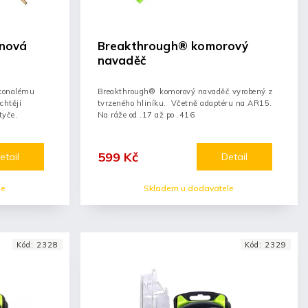
nová
Breakthrough® komorový
navaděč
okonalému
Breakthrough® komorový navaděč vyrobený z
echtějí
tvrzeného hliníku. Včetně adaptéru na AR15.
tyče.
Na ráže od .17 až po .416
599 Kč
etail
Detail
le
Skladem u dodavatele
Kód:
2328
Kód:
2329