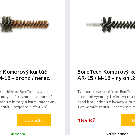
h Komorový kartáč
BoreTech Komorový k
M-16 - bronz / nerez
AR-15 / M-16 - nylon .
 kartáče od BoreTech byly
Tyto komorové kartáče od BoreTech
inuty k efektivnímu odstranění
speciálně vyvinuty k efektivnímu 
bonu z komory a barrel extensionu.
zapeklého karbonu z komory a barr
aručují bezpečné a efektivní...
Tyto kartáče zaručují bezpečné a ef
165 Kč
Do košíku
D
Skladem
Na objednání