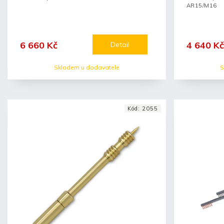
AR15/M16
6 660 Kč
4 640 Kč
Detail
Skladem u dodavatele
S
Kód:
2055