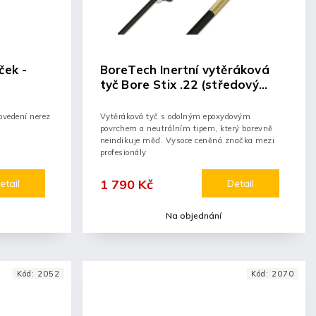
ček -
BoreTech Inertní vytěráková
tyč Bore Stix .22 (středový
zápal) délka 40"
ovedení nerez
Vytěráková tyč s odolným epoxydovým
povrchem a neutrálním tipem, který barevně
neindikuje měď. Vysoce ceněná značka mezi
profesionály
1 790 Kč
etail
Detail
Na objednání
Kód:
2052
Kód:
2070