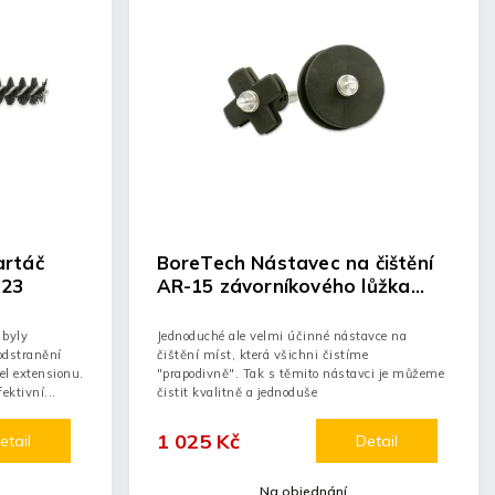
artáč
BoreTech Nástavec na čištění
223
AR-15 závorníkového lůžka
(barrel extension)
 byly
Jednoduché ale velmi účinné nástavce na
odstranění
čištění míst, která všichni čistíme
el extensionu.
"prapodivně". Tak s těmito nástavci je můžeme
ektivní...
čistit kvalitně a jednoduše
1 025 Kč
etail
Detail
Na objednání