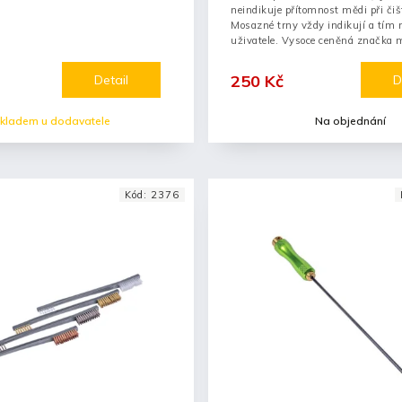
neindikuje přítomnost mědi při čiš
Mosazné trny vždy indikují a tím
uživatele. Vysoce ceněná značka 
profesionály
250 Kč
Detail
D
kladem u dodavatele
Na objednání
Kód:
2376