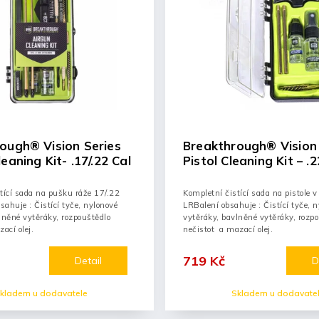
ough® Vision Series
Breakthrough® Vision 
eaning Kit- .17/.22 Cal
Pistol Cleaning Kit – .2
tící sada na pušku ráže 17/.22
Kompletní čistící sada na pistole v
sahuje : Čistící tyče, nylonové
LRBalení obsahuje : Čistící tyče, 
lněné vytěráky, rozpouštědlo
vytěráky, bavlněné vytěráky, rozp
ací olej.
nečistot a mazací olej.
719 Kč
Detail
D
kladem u dodavatele
Skladem u dodavate