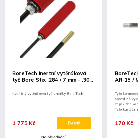
BoreTech Inertní vytěráková
BoreTec
tyč Bore Stix .284 / 7 mm - .30 /
AR-15 / 
8 mm, délka 40"
.223
Kvalitný vytěráková tyč značky Bore Tech !
Tyto komorové
speciálně vyv
zapeklého kar
Tyto kartáče z
1 775 Kč
170 Kč
Detail
Na objednání