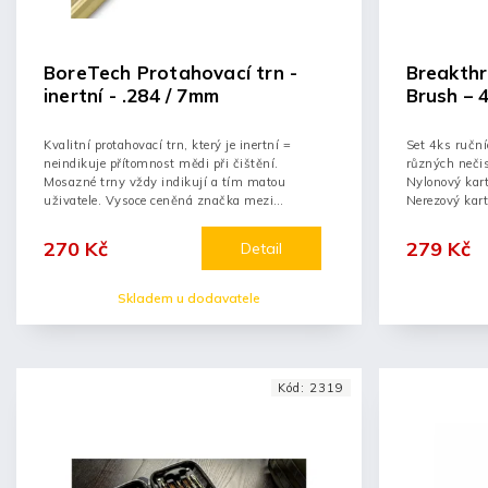
BoreTech Protahovací trn -
Breakth
inertní - .284 / 7mm
Brush – 
Kvalitní protahovací trn, který je inertní =
Set 4ks ruční
neindikuje přítomnost mědi při čištění.
různých nečist
Mosazné trny vždy indikují a tím matou
Nylonový kar
uživatele. Vysoce ceněná značka mezi
Nerezový kart
profesionály
270 Kč
279 Kč
Detail
Skladem u dodavatele
Kód:
2319