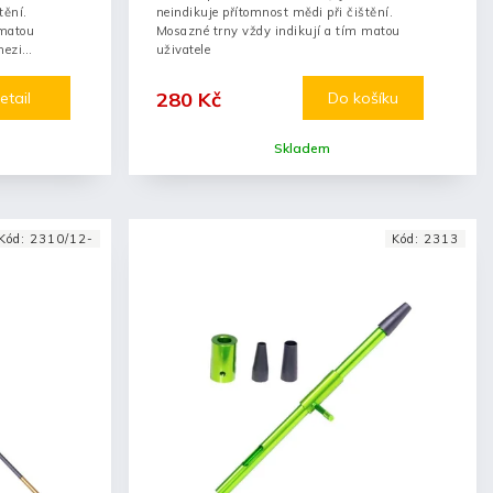
tění.
neindikuje přítomnost mědi při čištění.
 matou
Mosazné trny vždy indikují a tím matou
mezi
uživatele
280 Kč
etail
Do košíku
Skladem
Kód:
2310/12-
Kód:
2313