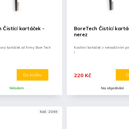
 Čistící kartáček -
BoreTech Čistící kartá
nerez
zový kartáček od firmy Bore Tech
Kvalitní kartáček v netradičním pr
!
220 Kč
Do košíku
D
Skladem
Na objednání
Kód:
2049