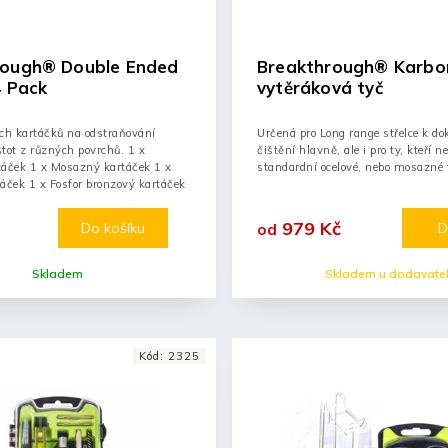
rough® Double Ended
Breakthrough® Karbo
4 Pack
vytěráková tyč
ch kartáčků na odstraňování
Určená pro Long range střelce k d
ot z různých povrchů. 1 x
čištění hlavně, ale i pro ty, kteří n
táček 1 x Mosazný kartáček 1 x
standardní ocelové, nebo mosazné 
áček 1 x Fosfor bronzový kartáček
979 Kč
Do košíku
D
od
Skladem
Skladem u dodavate
Kód:
2325