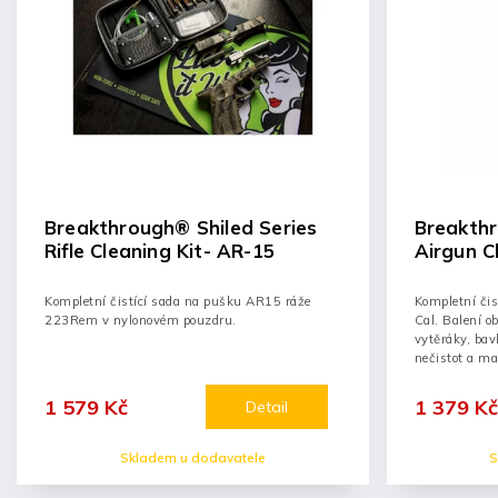
Breakthrough® Shiled Series
Breakthr
Rifle Cleaning Kit- AR-15
Airgun Cl
Kompletní čistící sada na pušku AR15 ráže
Kompletní čis
223Rem v nylonovém pouzdru.
Cal. Balení ob
vytěráky, bav
nečistot a maz
1 579 Kč
1 379 Kč
Detail
Skladem u dodavatele
S