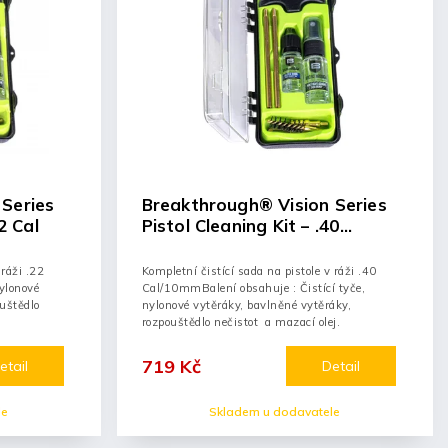
Series
Breakthrough® Vision Series
2 Cal
Pistol Cleaning Kit – .40
Cal/10mm
 ráži .22
Kompletní čistící sada na pistole v ráži .40
nylonové
Cal/10mmBalení obsahuje : Čistící tyče,
ouštědlo
nylonové vytěráky, bavlněné vytěráky,
rozpouštědlo nečistot a mazací olej.
719 Kč
etail
Detail
le
Skladem u dodavatele