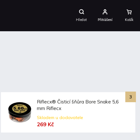
Nákupní
Košík
Hledat
Přihlášení
Riflecx® Čisticí šňůra Bore Snake 5,6
mm Riflecx
Skladem u dodavatele
269 Kč