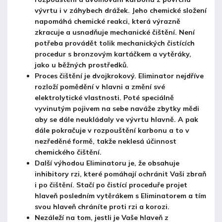
vývrtu i v záhybech drážek. Jeho chemické složení
napomáhá chemické reakci, která výrazně
zkracuje a usnadňuje mechanické čištění. Není
potřeba provádět tolik mechanických čistících
procedur s bronzovým kartáčkem a vytěráky,
jako u běžných prostředků.
Proces čištění je dvojkrokový. Eliminator nejdříve
rozloží pomědění v hlavni a změní své
elektrolytické vlastnosti. Poté speciálně
vyvinutým pojivem na sebe naváže zbytky mědi
aby se dále neukládaly ve vývrtu hlavně. A pak
dále pokračuje v rozpouštění karbonu a to v
nezředěné formě, takže neklesá účinnost
chemického čištění.
Další výhodou Eliminatoru je, že obsahuje
inhibitory rzi, které pomáhají ochránit Vaši zbraň
i po čištění. Stačí po čistící proceduře projet
hlaveň posledním vytěrákem s Eliminatorem a tím
svou hlaveň chráníte proti rzi a korozi.
Nezáleží na tom, jestli je Vaše hlaveň z