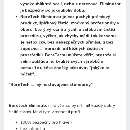
vysokouhlíkaté oceli, nebo z nerezové. Eliminator
je bezpečný po jakoukoliv dobu.
BoreTech Eliminator je bez pochyb prémiový
produkt, špičkový čistič uznávaný profesionály v
oboru, který výrazně zrychlí a zefektivní čistící
procedůru, vyčistí jak zbytky mědi tak karbonu.
Je netoxický, bez nebezpečných příměsí, a bez
zápachu, ... narozdíl od běžných čistících
prostředků. BoreTechu můžete věřit, protože si
velmi zakládá na kvalitě svých výrobků a
nemusíte u této značky očekávat "jakýkoliv
háček".
"BoreTech ... my nastavujeme standardy"
Boretech Eliminator
má vše, co by měl mít každý dobrý
čistič zbraní. Mezi tyto vlastnosti patří:
100% bezpečný pro hlaveň
bez zápachu