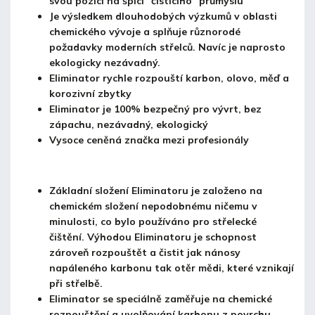
svou pozici na špici "čistícího" průmyslu
Je výsledkem dlouhodobých výzkumů v oblasti
chemického vývoje a splňuje různorodé
požadavky moderních střelců. Navíc je naprosto
ekologicky nezávadný.
Eliminator rychle rozpouští karbon, olovo, měď a
korozivní zbytky
Eliminator je 100% bezpečný pro vývrt, bez
zápachu, nezávadný, ekologický
Vysoce ceněná značka mezi profesionály
Základní složení Eliminatoru je založeno na
chemickém složení nepodobnému ničemu v
minulosti, co bylo používáno pro střelecké
čištění. Výhodou Eliminatoru je schopnost
zároveň rozpouštět a čistit jak nánosy
napáleného karbonu tak otěr mědi, které vznikají
při střelbě.
Eliminator se speciálně zaměřuje na chemické
rozpouštění a uvolňování karbonu z povrchu