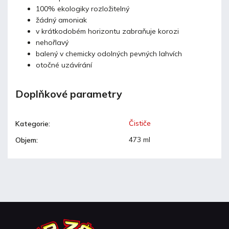
100% ekologiky rozložitelný
žádný amoniak
v krátkodobém horizontu zabraňuje korozi
nehořlavý
balený v chemicky odolných pevných lahvích
otočné uzávírání
Doplňkové parametry
Čističe
Kategorie
:
473 ml
Objem
: