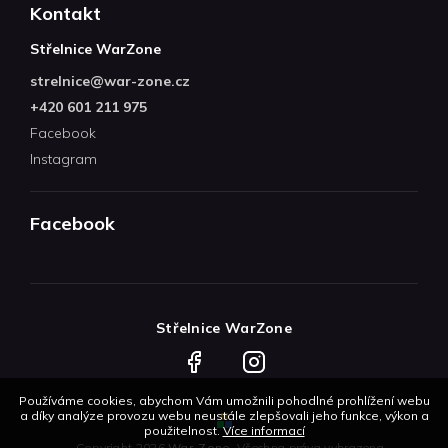
Kontakt
Střelnice WarZone
strelnice
@
war-zone.cz
+420 601 211 975
Facebook
Instagram
Facebook
Střelnice WarZone
Facebook
Instagram
Používáme cookies, abychom Vám umožnili pohodlné prohlížení webu
a díky analýze provozu webu neustále zlepšovali jeho funkce, výkon a
použitelnost.
Více informací
Copyright 2026
War-Zone
. Všechna práva vyhrazena.