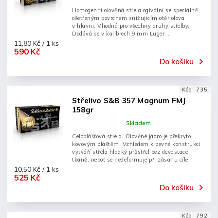
Homogenní olověná střela ogivální se speciálně
ošetřeným povrchem snižujícím otěr olova
v hlavni. Vhodná pro všechny druhy střelby.
Dodává se v kalibrech 9 mm Luger...
11,80 Kč / 1 ks
590 Kč
Do košíku
Kód:
735
Střelivo S&B 357 Magnum FMJ
158gr
Skladem
Celoplášťová střela. Olověné jádro je překryto
kovovým pláštěm. Vzhledem k pevné konstrukci
vytváří střela hladký průstřel bez devastace
tkáně, neboť se nedeformuje při zásahu cíle
10,50 Kč / 1 ks
525 Kč
Do košíku
Kód:
792