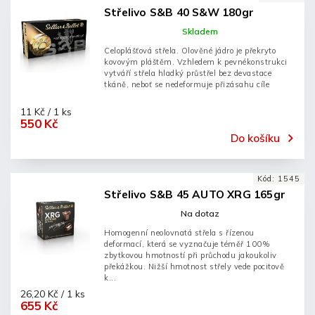
Střelivo S&B 40 S&W 180gr
Skladem
Celoplášťová střela. Olověné jádro je překryto
kovovým pláštěm. Vzhledem k pevnékonstrukci
vytváří střela hladký průstřel bez devastace
tkáně, neboť se nedeformuje přizásahu cíle
11 Kč / 1 ks
550 Kč
Do košíku
Kód:
1545
Střelivo S&B 45 AUTO XRG 165gr
Na dotaz
Homogenní neolovnatá střela s řízenou
deformací, která se vyznačuje téměř 100%
zbytkovou hmotností při průchodu jakoukoliv
překážkou. Nižší hmotnost střely vede pocitově
k...
26,20 Kč / 1 ks
655 Kč