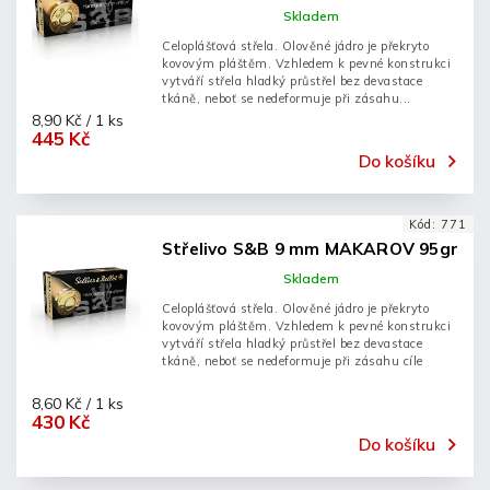
Skladem
Celoplášťová střela. Olověné jádro je překryto
kovovým pláštěm. Vzhledem k pevné konstrukci
vytváří střela hladký průstřel bez devastace
tkáně, neboť se nedeformuje při zásahu...
8,90 Kč / 1 ks
445 Kč
Do košíku
Kód:
771
Střelivo S&B 9 mm MAKAROV 95gr
Skladem
Celoplášťová střela. Olověné jádro je překryto
kovovým pláštěm. Vzhledem k pevné konstrukci
vytváří střela hladký průstřel bez devastace
tkáně, neboť se nedeformuje při zásahu cíle
8,60 Kč / 1 ks
430 Kč
Do košíku