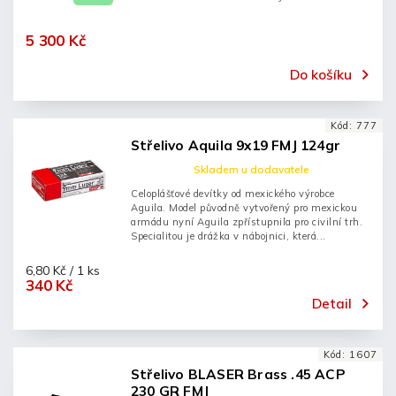
5 300 Kč
Do košíku
Kód:
777
Střelivo Aquila 9x19 FMJ 124gr
Skladem u dodavatele
Celoplášťové devítky od mexického výrobce
Aguila. Model původně vytvořený pro mexickou
armádu nyní Aguila zpřístupnila pro civilní trh.
Specialitou je drážka v nábojnici, která...
6,80 Kč / 1 ks
340 Kč
Detail
Kód:
1607
Střelivo BLASER Brass .45 ACP
230 GR FMJ