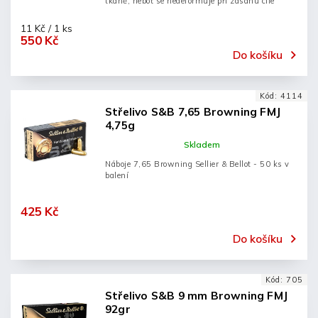
tkáně, neboť se nedeformuje při zásahu cíle
11 Kč / 1 ks
550 Kč
Do košíku
Kód:
4114
Střelivo S&B 7,65 Browning FMJ
4,75g
Skladem
Náboje 7,65 Browning Sellier & Bellot - 50 ks v
balení
425 Kč
Do košíku
Kód:
705
Střelivo S&B 9 mm Browning FMJ
92gr