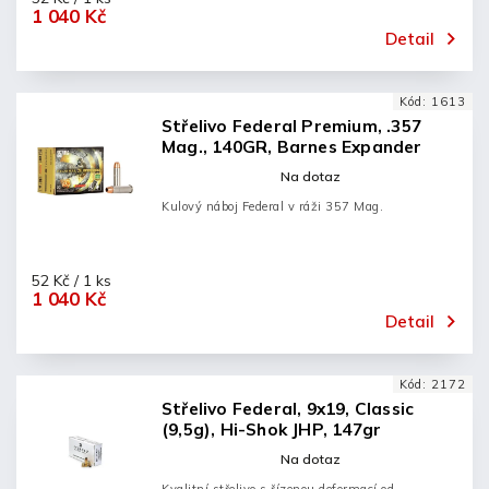
1 040 Kč
Detail
Kód:
1613
Střelivo Federal Premium, .357
Mag., 140GR, Barnes Expander
Na dotaz
Kulový náboj Federal v ráži 357 Mag.
52 Kč / 1 ks
1 040 Kč
Detail
Kód:
2172
Střelivo Federal, 9x19, Classic
(9,5g), Hi-Shok JHP, 147gr
Na dotaz