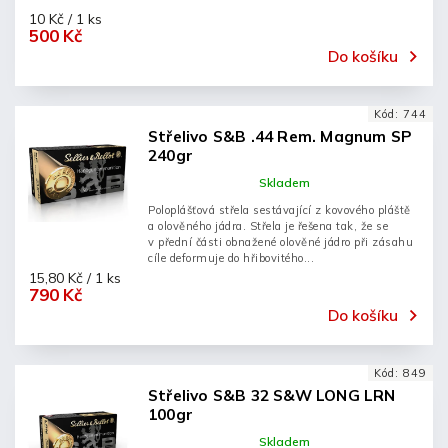
10 Kč / 1 ks
500 Kč
Do košíku
Kód:
744
Střelivo S&B .44 Rem. Magnum SP
240gr
Skladem
Poloplášťová střela sestávající z kovového pláště
a olověného jádra. Střela je řešena tak, že se
v přední části obnažené olověné jádro při zásahu
cíle deformuje do hřibovitého...
15,80 Kč / 1 ks
790 Kč
Do košíku
Kód:
849
Střelivo S&B 32 S&W LONG LRN
100gr
Skladem