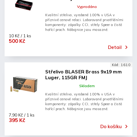
Vyprodáno
Kvalitní střelivo, vyrobené 100% v USA v
příznivé cenové relaci. Laborované prvotřídními
komponenty: zápalky CCI, střely Speer a čistě
hořící prach. Nábojnice jsou mosazné.
10 Kč / 1 ks
500 Kč
Detail
Kód:
1610
Střelivo BLASER Brass 9x19 mm
Luger, 115GR FMJ
Skladem
Kvalitní střelivo, vyrobené 100% v USA v
příznivé cenové relaci. Laborované prvotřídními
komponenty: zápalky CCI, střely Speer a čistě
hořící prach. Nábojnice jsou mosazné.
7,90 Kč / 1 ks
395 Kč
Do košíku