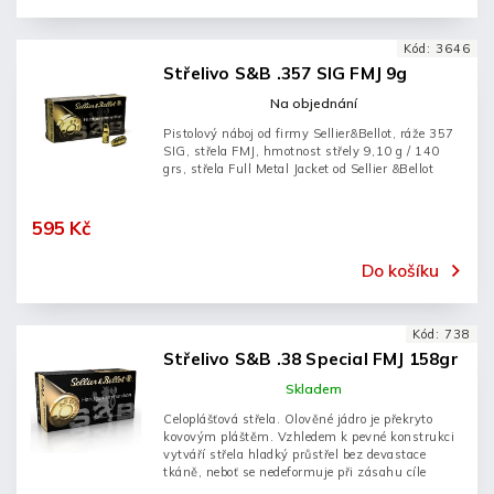
Kód:
3646
Střelivo S&B .357 SIG FMJ 9g
Na objednání
Pistolový náboj od firmy Sellier&Bellot, ráže 357
SIG, střela FMJ, hmotnost střely 9,10 g / 140
grs, střela Full Metal Jacket od Sellier &Bellot
595 Kč
Do košíku
Kód:
738
Střelivo S&B .38 Special FMJ 158gr
Skladem
Celoplášťová střela. Olověné jádro je překryto
kovovým pláštěm. Vzhledem k pevné konstrukci
vytváří střela hladký průstřel bez devastace
tkáně, neboť se nedeformuje při zásahu cíle