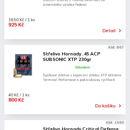
Kvalitní střelivo s řízenou deformací od
Amerického výrobce Federal.
18,50 Kč / 1 ks
925 Kč
Detail
Kód:
867
Střelivo Hornady .45 ACP
SUBSONIC XTP 230gr
Skladem
Špičkové střelivo s expanzní střelou XTP eXtreme
Terminal Performace a podzvukovou rychlostí
40 Kč / 1 ks
800 Kč
Do košíku
Kód:
1560
Střelivo Hornady Critical Defense,