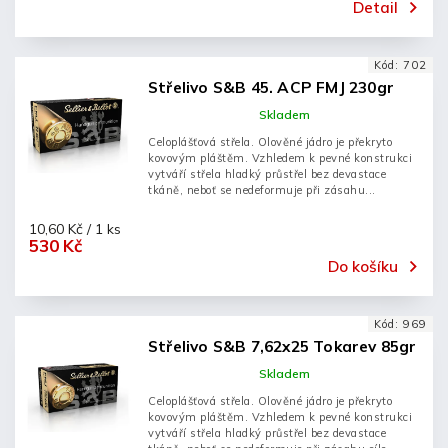
Detail
Kód:
702
Střelivo S&B 45. ACP FMJ 230gr
Skladem
Celoplášťová střela. Olověné jádro je překryto
kovovým pláštěm. Vzhledem k pevné konstrukci
vytváří střela hladký průstřel bez devastace
tkáně, neboť se nedeformuje při zásahu...
10,60 Kč / 1 ks
530 Kč
Do košíku
Kód:
969
Střelivo S&B 7,62x25 Tokarev 85gr
Skladem
Celoplášťová střela. Olověné jádro je překryto
kovovým pláštěm. Vzhledem k pevné konstrukci
vytváří střela hladký průstřel bez devastace