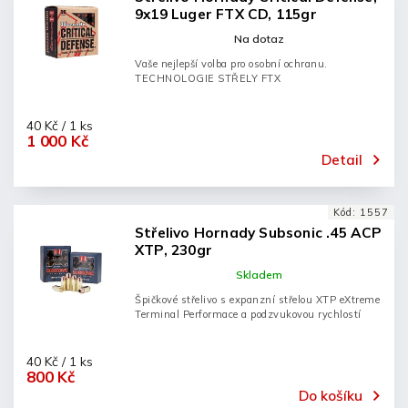
9x19 Luger FTX CD, 115gr
Na dotaz
Vaše nejlepší volba pro osobní ochranu.
TECHNOLOGIE STŘELY FTX
40 Kč / 1 ks
1 000 Kč
Detail
Kód:
1557
Střelivo Hornady Subsonic .45 ACP
XTP, 230gr
Skladem
Špičkové střelivo s expanzní střelou XTP eXtreme
Terminal Performace a podzvukovou rychlostí
40 Kč / 1 ks
800 Kč
Do košíku