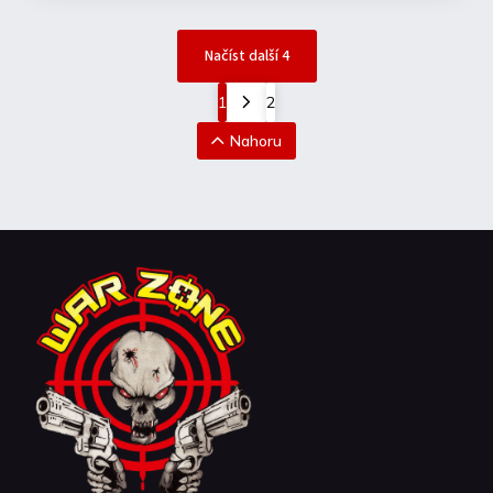
Načíst další 4
1
2
Nahoru