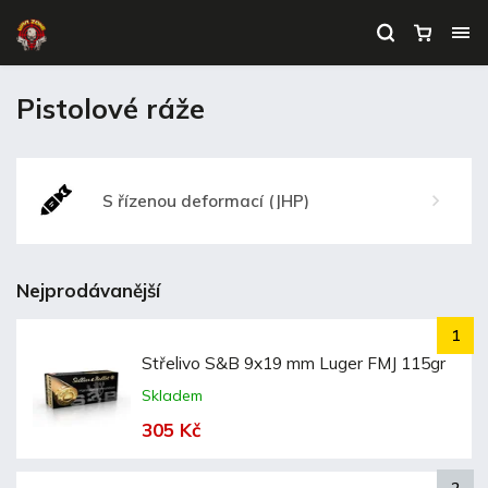
Pistolové ráže
S řízenou deformací (JHP)
Nejprodávanější
Střelivo S&B 9x19 mm Luger FMJ 115gr
Skladem
305 Kč