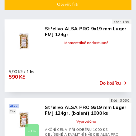
Otevřít filtr
Nejdražší
Nejprodávanější
Kód:
189
Abecedně
Střelivo ALSA PRO 9x19 mm Luger
FMJ 124gr
Momentálně nedostupné
5,90 Kč / 1 ks
590 Kč
Do košíku
Kód:
3030
Akce
Střelivo ALSA PRO 9x19 mm Luger
Tip
FMJ 124gr, (balení) 1000 ks
Vyprodáno
AKČNÍ CENA PŘI ODBĚRU 1000 KS !
–8 %
OBLÍBENÉ A KVALITNÍ NÁBOJE ALSA PRO