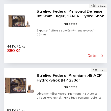
Kód:
1622
Střelivo Federal Personal Defense
9x19mm Luger, 124GR, Hydra Shok
JHP
Na dotaz
Expanzní střela se zvýšeným zastavovacím
účinkem
44 Kč / 1 ks
880 Kč
Detail
Kód:
975
Střelivo Federal Premium .45 ACP,
Hydra-Shok JHP 230gr
Na dotaz
Obranný náboj Federal Premium .45 Auto se
střelou Hydrashok JHP z řady Personal Defense
52 Kč / 1 ks