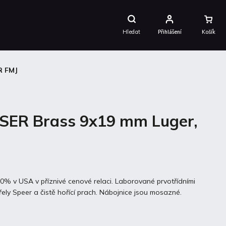
Nákupní
Košík
Hledat
Přihlášení
R FMJ
ASER Brass 9x19 mm Luger,
100% v USA v příznivé cenové relaci. Laborované prvotřídními
ely Speer a čistě hořící prach. Nábojnice jsou mosazné.