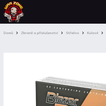
Domů
/
Zbraně a příslušenství
/
Střelivo
/
Kulové
/