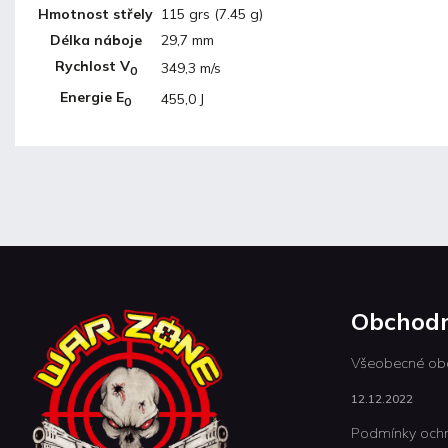
Hmotnost střely
115 grs (7.45 g)
Délka náboje
29,7 mm
Rychlost V
349,3 m/s
0
Energie E
455,0 J
0
Obchodn
Všeobecné ob
12.12.2022
Podmínky ochr