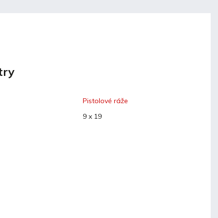
try
Pistolové ráže
9 x 19