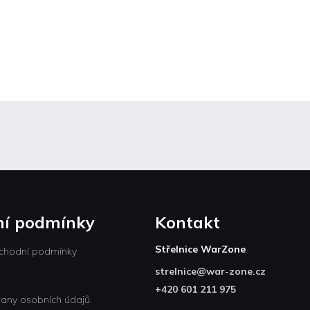
í podmínky
Kontakt
Střelnice WarZone
chodní podmínky
strelnice
@
war-zone.cz
+420 601 211 975
any osobních údajů.