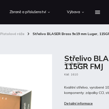
Zbraně a příslušenství
Výbava
Pistolové ráže
/
Střelivo BLASER Brass 9x19 mm Luger, 115G
Střelivo BL
115GR FMJ
Značka:
Blaser
Kód:
1610
Kvalitní střelivo, vyrobené 
komponenty: zápalky CCI, stř
Detailní informace