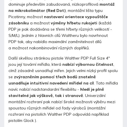
dominuje především zabudovaná, nízkoprofilová
montáž
na mikrokolimátor (Red Dot)
, montážní lišta typu
Picatinny, možnost
nastavení orientace vypouštěče
zásobníku
a možnost
výměny hřbetu rukojeti
(každá
PDP je pak dodávána se třemi hřbety různých velikostí -
S/M/L). Jedním z hlavních cílů Waltheru bylo navrhnout
PDP tak, aby nabídlo maximální zaměnitelnost dílů
a možnost nakombinování různých doplňků.
Další skvělou stránkou pistole Walther PDP Full Size 4"
jsou její tovární mířidla, která
nabízí výbornou čitelnost
,
címž zásadně usnadňují mířen. Jejich velmi nízký profil spolu
se
zvýrazněním pomocí třech bodů znatelně
usnadňuje intuitivní navedení mířidel na cíl
. Tato mířidla
navíc nabízí nadstandardní flexibilitu -
hledí je plně
stavitelné jak výškově, tak i stranově
. Univerzální
montážní rozhraní pak nabízí široké možnosti výběru mezi
spoustou různých mířidel od řady výrobců (montážní
rozhraní na pistolích Walther PDP odpovídá například
pistolím Glock ).