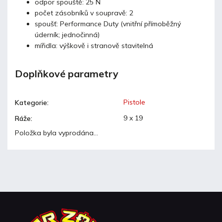
odpor spouště: 25 N
počet zásobníků v soupravě: 2
spoušť: Performance Duty (vnitřní přímoběžný
úderník; jednočinná)
mířidla: výškově i stranově stavitelná
Doplňkové parametry
Pistole
Kategorie
:
9 x 19
Ráže
:
Položka byla vyprodána…