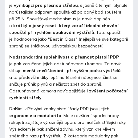
je
vynikající pro přesnou střelbu
, s jasně čitelným, plynule
narůstajícím odporem spouště až po daný bod spuštění
při 25 N. Spoušťový mechanismus je navíc doplněn
o
krátký a jasný reset, který zaručí ideální chování
spouště při rychlém opakování výstřelů
. Tato spoušť
je hodnocena jako "Best in Class" (nejlepší ve své kategorii
zbraní) se špičkovou uživatelskou bezpečností.
Nadstandardní spolehlivost a přesnost pistolí PDP
je pak zaručena jejich odstupňovanou komoru. Ta navíc
slibuje
menší znečišťování i při vyšším počtu výstřelů
a to především díky lepšímu těsnění nábojnice, čímž se
snižuje průnik plynů a nečistot zpět do zbraně.
Odstupňovaná komora navíc zajišťuje i
zvýšení počáteční
rychlosti střely
.
Dalšími klíčovými znaky pistolí řady PDP jsou jejich
ergonomie a modularita
. Malé rozšíření spodní hrany
rukojeti zajišťuje výraznější oporu pro malíček střílející ruky.
Výsledkem je pak snížení zdvihu, který vznikne vlivem
zpětného rázu při výstřelu. Z kategorie modularity pak