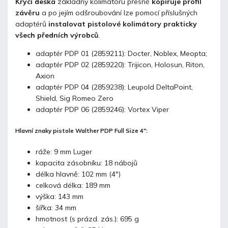
Krycí deska
základny kolimátoru přesně
kopíruje profil
závěru
a po jejím odšroubování lze pomocí příslušných
adaptérů
instalovat pistolové kolimátory prakticky
všech předních výrobců
.
adaptér PDP 01 (2859211): Docter, Noblex, Meopta;
adaptér PDP 02 (2859220): Trijicon, Holosun, Riton,
Axion
adaptér PDP 04 (2859238): Leupold DeltaPoint,
Shield, Sig Romeo Zero
adaptér PDP 06 (2859246): Vortex Viper
Hlavní znaky pistole Walther PDP Full Size 4":
ráže: 9 mm Luger
kapacita zásobníku: 18 nábojů
délka hlavně: 102 mm (4")
celková délka: 189 mm
výška: 143 mm
šířka: 34 mm
hmotnost (s prázd. zás.): 695 g