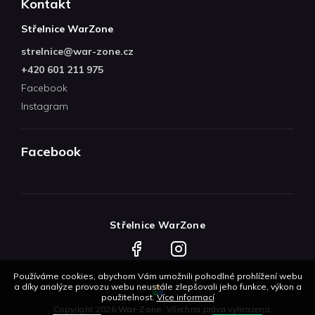
Kontakt
Střelnice WarZone
strelnice
@
war-zone.cz
+420 601 211 975
Facebook
Instagram
Facebook
Střelnice WarZone
Facebook
Instagram
Používáme cookies, abychom Vám umožnili pohodlné prohlížení webu
a díky analýze provozu webu neustále zlepšovali jeho funkce, výkon a
použitelnost.
Více informací
Copyright 2026
War-Zone
. Všechna práva vyhrazena.