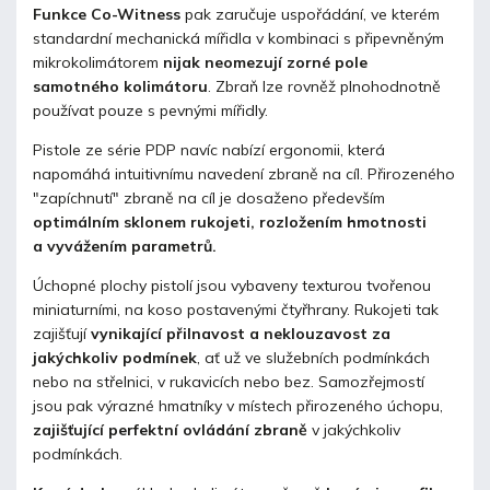
Funkce Co-Witness
pak zaručuje uspořádání, ve kterém
standardní mechanická mířidla v kombinaci s připevněným
mikrokolimátorem
nijak neomezují zorné pole
samotného kolimátoru
. Zbraň lze rovněž plnohodnotně
používat pouze s
pevnými mířidly
.
Pistole ze série PDP navíc nabízí ergonomii, která
napomáhá intuitivnímu navedení zbraně na cíl. Přirozeného
"zapíchnutí" zbraně na cíl je dosaženo především
optimálním sklonem rukojeti, rozložením hmotnosti
a vyvážením parametrů.
Úchopné plochy pistolí jsou vybaveny texturou tvořenou
miniaturními, na koso postavenými čtyřhrany. Rukojeti tak
zajišťují
vynikající přilnavost a neklouzavost za
jakýchkoliv podmínek
, ať už ve služebních podmínkách
nebo na střelnici, v rukavicích nebo bez. Samozřejmostí
jsou pak výrazné hmatníky v místech přirozeného úchopu,
zajišťující perfektní ovládání zbraně
v jakýchkoliv
podmínkách.