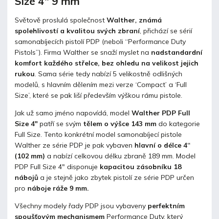
Size 4" 9 mm
Světově proslulá společnost
Walther, známá
spolehlivostí a kvalitou svých zbraní
, přichází se sérií
samonabíjecích pistolí PDP (neboli “Performance Duty
Pistols”). Firma Walther se snaží myslet na
nadstandardní
komfort každého střelce, bez ohledu na velikost jejich
rukou
. Sama série tedy nabízí 5 velikostně odlišných
modelů, s hlavním dělením mezi verze ‘Compact’ a ‘Full
Size’, které se pak liší především výškou rámu pistole.
Jak už samo jméno napovídá, model
Walther PDP Full
Size 4"
patří se svým
tělem o výšce 143 mm
do kategorie
Full Size. Tento konkrétní model
samonabíjecí pistole
Walther ze série PDP je pak vybaven
hlavní o délce 4“
(102 mm)
a nabízí celkovou délku zbraně 189 mm. Model
PDP Full Size 4" disponuje
kapacitou zásobníku 18
nábojů
a je stejně jako zbytek pistolí ze série PDP určen
pro
náboje ráže 9 mm.
Všechny modely řady PDP jsou vybaveny
perfektním
spoušťovým mechanismem
Performance Duty, který