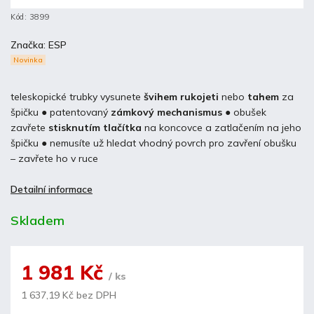
Kód:
3899
Značka:
ESP
Novinka
teleskopické trubky vysunete
švihem rukojeti
nebo
tahem
za
špičku ● patentovaný
zámkový mechanismus
● obušek
zavřete
stisknutím tlačítka
na koncovce a zatlačením na jeho
špičku ● nemusíte už hledat vhodný povrch pro zavření obušku
– zavřete ho v ruce
Detailní informace
Skladem
1 981 Kč
/ ks
1 637,19 Kč bez DPH