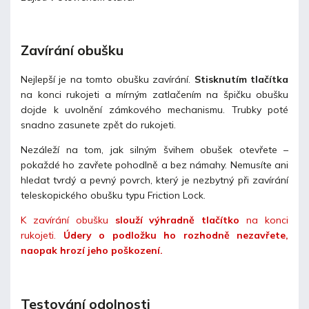
Zavírání obušku
Nejlepší je na tomto obušku zavírání.
Stisknutím tlačítka
na konci rukojeti a mírným zatlačením na špičku obušku
dojde k uvolnění zámkového mechanismu. Trubky poté
snadno zasunete zpět do rukojeti.
Nezáleží na tom, jak silným švihem obušek otevřete –
pokaždé ho zavřete pohodlně a bez námahy. Nemusíte ani
hledat tvrdý a pevný povrch, který je nezbytný při zavírání
teleskopického obušku typu Friction Lock.
K zavírání obušku
slouží výhradně tlačítko
na konci
rukojeti.
Údery o podložku ho rozhodně nezavřete,
naopak hrozí jeho poškození.
Testování odolnosti