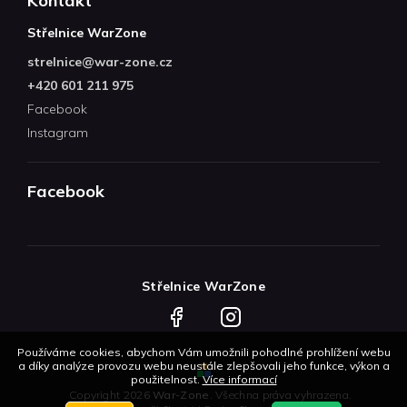
Kontakt
Střelnice WarZone
strelnice
@
war-zone.cz
+420 601 211 975
Facebook
Instagram
Facebook
Střelnice WarZone
Facebook
Instagram
Používáme cookies, abychom Vám umožnili pohodlné prohlížení webu
a díky analýze provozu webu neustále zlepšovali jeho funkce, výkon a
použitelnost.
Více informací
Copyright 2026
War-Zone
. Všechna práva vyhrazena.