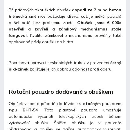
Při pádových zkouškách obušek
dopadl ze 2 m na beton
(německá směrnice požaduje dřevo, což je měkčí povrch)
a šel poté bez problému zavřít.
Obušek jsme 6 000×
otevřeli a zavřeli a zámkový mechanismus stále
fungoval.
Kvalitu zámkového mechanismu prověřily také
opakované pády obušku do bláta.
Povrchová úprava teleskopických trubek v provedení
černý
nikl-zinek
zajišťuje jejich dobrou odolnost proti oděru.
Rotační pouzdro dodávané s obuškem
Obušek v tomto případě dodáváme s
otočným
pouzdrem
typu
BHT-54
. Toto plastové pouzdro umožňuje
automatické vysunutí teleskopických trubek během
vytahování obušku. Špička obušku je v pouzdře
přidržována a obušek se začne automaticky vysouvat.