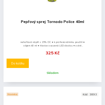
Pepřový sprej Tornado Police 40ml
nehořlavá náplň s 15% OC ● k profesionálnímu použití ●
objem 40 ml ● hlavice osazená LED diodou ● ostré
světlo oslní útočníka ● lze použít i jako běžnou svítilnu
325 Kč
● výstřik má...
Do košíku
Skladem
Novinka
Kód:
3893