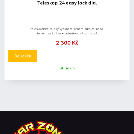
Teleskop 24 easy lock dia.
teleskopické trubky vysunete švihem rukojeti nebo
tahem za špičku ● patentovaný zámkový
mechanismus ● obušek zavřete stisknutím tlačítka na
2 300 Kč
koncovce a...
Do košíku
Skladem