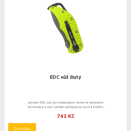
EDC nůž žlutý
zavírací EDC nůž pro každodenní nošení ● netradiční
konstrukce a tvar (udělen průmyslový vzor) ● kvalitní
nožířská ocel typu AUS-8 ● povrchová úprava PVD
741 Kč
(titan)...
Do košíku