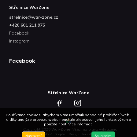
Střelnice WarZone
strelnice
@
war-zone.cz
+420 601 211 975
Facebook
Instagram
Facebook
Střelnice WarZone
Facebook
Instagram
Používáme cookies, abychom Vám umožnili pohodlné prohlížení webu
a díky analýze provozu webu neustále zlepšovali jeho funkce, výkon a
použitelnost.
Více informací
Copyright 2026
War-Zone
. Všechna práva vyhrazena.
Vytvořil
Shoptet
| Design
Shoptetak.cz
Nastavení
Souhlasím