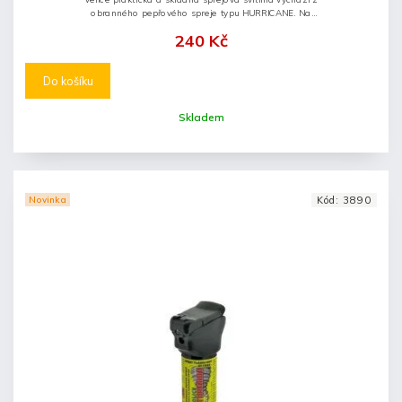
obranného pepřového spreje typu HURRICANE. Na
tento sprej je nasazen miniaturní adaptér, který
240 Kč
obsahuje kompletní LED...
Do košíku
Skladem
Novinka
Kód:
3890