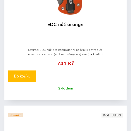
EDC nůž orange
zavírací EDC nůž pro každodenní nošení ● netradiční
konstrukce a tvar (udělen průmyslový vzor) ● kvalitní
nožířská ocel typu AUS-8 ● povrchová úprava PVD
741 Kč
(titan)...
Do košíku
Skladem
Novinka
Kód:
3860