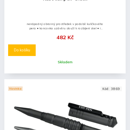
nenápadný obranný prostředek v podobě kuličkového
pera ● koncovka uzávěru slouží k rozbíjení skel ● i
nepříliš silný úder spolehlivě rozruší povrch skla ●
482 Kč
vyrobené z odolného...
Do košíku
Skladem
Novinka
Kód:
3869