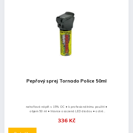
Pepřový sprej Tornado Police 50ml
nehořlavá náplň s 15% OC ● k profesionálnímu použití ●
objem 50 ml ● hlavice osazená LED diodou ● ostré
světlo oslní útočníka ● lze použít i jako běžnou svítilnu
336 Kč
● výstřik má...