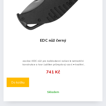
EDC nůž černý
zavírací EDC nůž pro každodenní nošení ● netradiční
konstrukce a tvar (udělen průmyslový vzor) ● kvalitní
nožířská ocel typu AUS-8 ● povrchová úprava PVD
741 Kč
(titan)...
Do košíku
Skladem