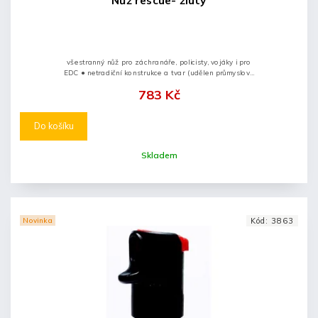
Nůž rescue- žlutý
všestranný nůž pro záchranáře, policisty, vojáky i pro
EDC ● netradiční konstrukce a tvar (udělen průmyslový
vzor) ● doplněn o víceúčelový řezač pásů a rozbíječ
783 Kč
skel...
Do košíku
Skladem
Novinka
Kód:
3863