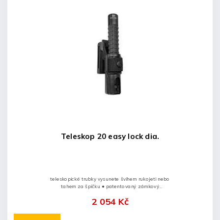
Teleskop 20 easy lock dia.
teleskopické trubky vysunete švihem rukojeti nebo
tahem za špičku ● patentovaný zámkový
mechanismus ● obušek zavřete stisknutím tlačítka na
2 054 Kč
koncovce a...