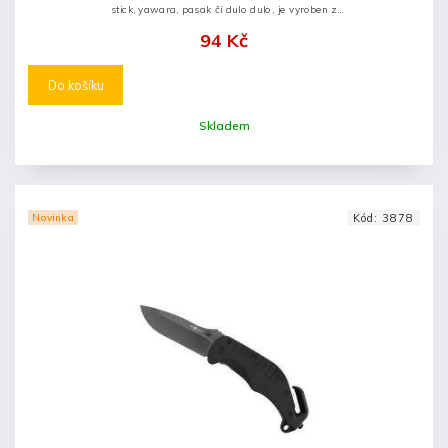
stick, yawara, pasak či dulo dulo, je vyroben z
houževnatého plastu a významně zesiluje obranné
94 Kč
schopnosti uživatele. Kubotanem...
Do košíku
Skladem
Novinka
Kód:
3878