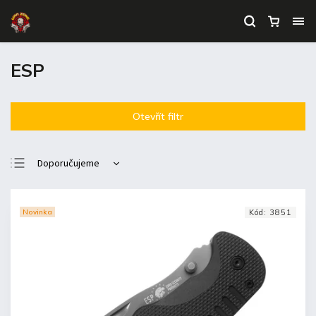
ESP
Otevřít filtr
Doporučujeme
Nejlevnější
Nejdražší
Novinka
Kód:
3851
Nejprodávanější
Abecedně