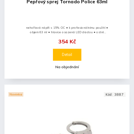
Pepřový sprej Tornado Police 63ml
nehořlavá náplň s 15% OC ● k profesionálnímu použití ●
objem 63 ml ● hlavice osazená LED diodou ● ostré
světlo oslní útočníka ● lze použít i jako běžnou svítilnu
354 Kč
● výstřik má...
Detail
Na objednání
Novinka
Kód:
3887