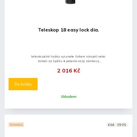
Teleskop 18 easy lock dia.
teleskopické trubky vysunete švihem rukojeti nebo
tahem za špičku ● patentovaný zámkový
mechanismus ● obušek zavřete stisknutím tlačítka na
2 016 Kč
koncovce...
Do košíku
Skladem
Novinka
Kód:
3905