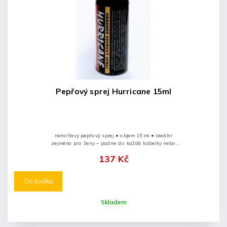
Pepřový sprej Hurricane 15ml
nehořlavý pepřový sprej ● objem 15 ml ● ideální
zejména pro ženy – padne do každé kabelky nebo
kapsy ● pojistka zabraňující samovolnému...
137 Kč
Do košíku
Skladem