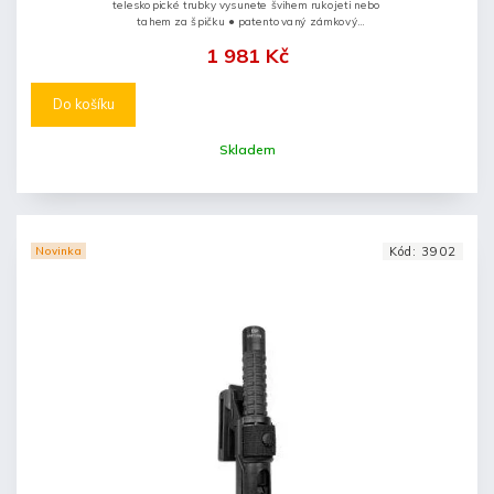
teleskopické trubky vysunete švihem rukojeti nebo
tahem za špičku ● patentovaný zámkový
mechanismus ● obušek zavřete stisknutím tlačítka na
1 981 Kč
koncovce...
Do košíku
Skladem
Novinka
Kód:
3902