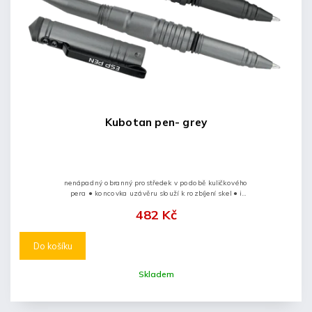
Kubotan pen- grey
nenápadný obranný prostředek v podobě kuličkového
pera ● koncovka uzávěru slouží k rozbíjení skel ● i
nepříliš silný úder spolehlivě rozruší povrch skla ●
482 Kč
vyrobené z odolného...
Do košíku
Skladem