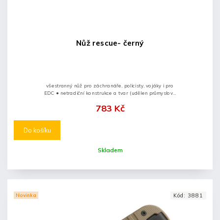
Nůž rescue- černý
všestranný nůž pro záchranáře, policisty, vojáky i pro
EDC ● netradiční konstrukce a tvar (udělen průmyslový
vzor) ● doplněn o víceúčelový řezač pásů a rozbíječ
783 Kč
skel...
Do košíku
Skladem
Novinka
Kód:
3881