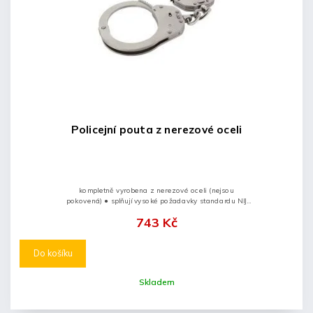
Policejní pouta z nerezové oceli
kompletně vyrobena z nerezové oceli (nejsou
pokovená) ● splňují vysoké požadavky standardu NIJ
0307.01 ● možnost dvojitého uzamčení ● dodáváme se
743 Kč
2 klíčky ● zdravotně nezávadná...
Do košíku
Skladem