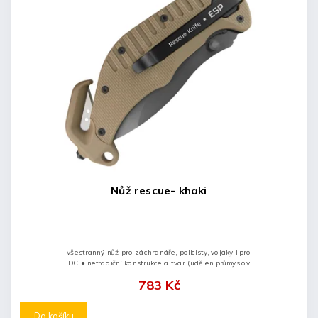
Nůž rescue- khaki
všestranný nůž pro záchranáře, policisty, vojáky i pro
EDC ● netradiční konstrukce a tvar (udělen průmyslový
vzor) ● doplněn o víceúčelový řezač pásů a rozbíječ
783 Kč
skel...
Do košíku