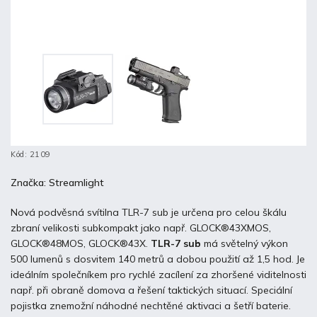
Kód:
2109
Značka:
Streamlight
Nová podvěsná svítilna TLR-7 sub je určena pro celou škálu
zbraní velikosti subkompakt jako např.
GLOCK®43XMOS,
GLOCK®48MOS, GLOCK®43X.
TLR-7 sub
má světelný výkon
500 lumenů s dosvitem 140 metrů a dobou použití až 1,5 hod. Je
ideálním společníkem pro rychlé zacílení za zhoršené viditelnosti
např. při obraně domova a řešení taktických situací. Speciální
pojistka znemožní náhodné nechtěné aktivaci a šetří baterie.