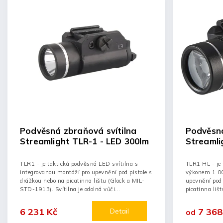
Podvěsná zbraňová svítilna
Podvěsná
Streamlight TLR-1 - LED 300lm
Streamli
1000lm
TLR1 - je taktická podvěsná LED svítilna s
TLR1 HL - je 
integrovanou montáží pro upevnění pod pistole s
výkonem 1 00
drážkou nebo na picatinna lištu (Glock a MIL-
upevnění pod 
STD-1913). Svítilna je odolná vůči...
picatinna liš
6 231 Kč
7 368
Detail
od