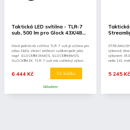
Taktická LED svítilna - TLR-7
Taktická 
sub, 500 lm pro Glock 43X/48
Streamli
RAIL,1xCR123A
MOUNT 1 
LOK mon
Nová podvěsná svítilna TLR-7 sub je určena pro
STREAMLIGH
celou škálu zbraní velikosti subkompakt jako
výkonná zbra
např. GLOCK®43XMOS, GLOCK®48MOS,
výkonem 350
GLOCK®43X. TLR-7 sub má světelný výkon
nebo 141 metr
500 lumenů s...
zdroji...
6 444 Kč
5 245 Kč
Do košíku
Skladem