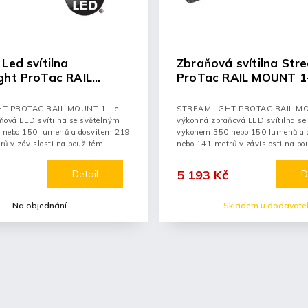
Led svítilna
Zbraňová svítilna Str
ght ProTac RAIL
ProTac RAIL MOUNT 1
- 350lm/150lm s M-
350lm/150lm
táží
T PROTAC RAIL MOUNT 1- je
STREAMLIGHT PROTAC RAIL MOU
ňová LED svítilna se světelným
výkonná zbraňová LED svítilna se
 nebo 150 lumenů a dosvitem 219
výkonem 350 nebo 150 lumenů a 
ů v závislosti na použitém
nebo 141 metrů v závislosti na po
zdroji...
5 193 Kč
Detail
D
Na objednání
Skladem u dodavate