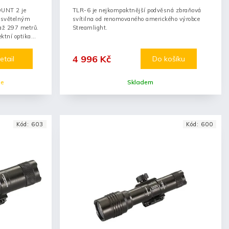
UNT 2 je
TLR-6 je nejkompaktnější podvěsná zbraňová
 světelným
svítilna od renomovaného amerického výrobce
až 297 metrů.
Streamlight.
ktní optika
4 996 Kč
etail
Do košíku
le
Skladem
Kód:
603
Kód:
600