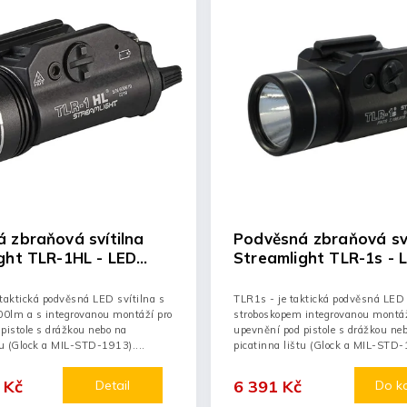
 zbraňová svítilna
Podvěsná zbraňová sví
ght TLR-1HL - LED
Streamlight TLR-1s - 
300lm, se stroboskop
taktická podvěsná LED svítilna s
TLR1s - je taktická podvěsná LED 
0lm a s integrovanou montáží pro
stroboskopem integrovanou montáž
pistole s drážkou nebo na
upevnění pod pistole s drážkou ne
tu (Glock a MIL-STD-1913)....
picatinna lištu (Glock a MIL-STD-
Svítilna je...
 Kč
6 391 Kč
Detail
Do k