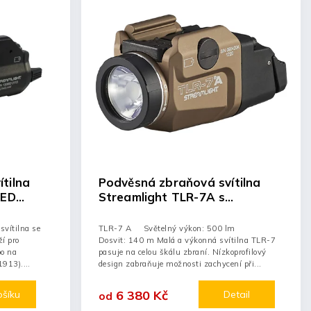
tilna
Podvěsná zbraňová svítilna
LED
Streamlight TLR-7A s
em
inovovanými spínači, 500lm
svítilna se
TLR-7 A Světelný výkon: 500 lm
í pro
Dosvit: 140 m Malá a výkonná svítilna TLR-7
bo na
pasuje na celou škálu zbraní. Nízkoprofilový
1913).
design zabraňuje možnosti zachycení při...
6 380 Kč
ošíku
Detail
od