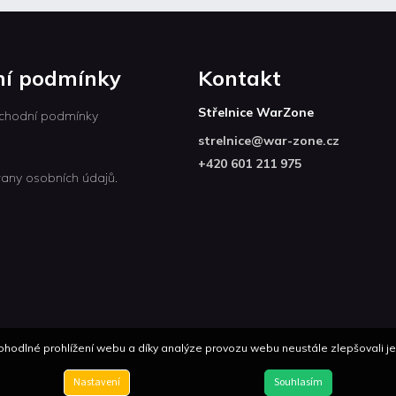
í podmínky
Kontakt
Střelnice WarZone
chodní podmínky
strelnice
@
war-zone.cz
+420 601 211 975
any osobních údajů.
odlné prohlížení webu a díky analýze provozu webu neustále zlepšovali jeh
Nastavení
Souhlasím