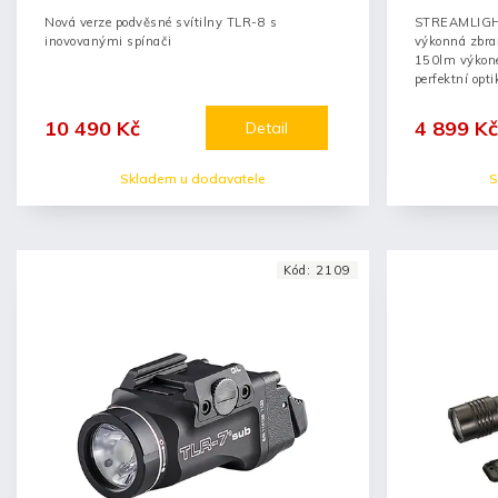
Nová verze podvěsné svítilny TLR-8 s
STREAMLIGH
inovovanými spínači
výkonná zbra
150lm výkonem
perfektní opti
stroboskopu),.
10 490 Kč
4 899 Kč
Detail
Skladem u dodavatele
S
Kód:
2109