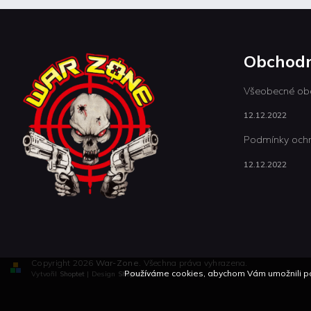
Obchodn
Všeobecné ob
12.12.2022
Podmínky ochr
12.12.2022
Copyright 2026
War-Zone
. Všechna práva vyhrazena.
Používáme cookies, abychom Vám umožnili poh
Vytvořil
Shoptet
| Design
Shoptetak.cz