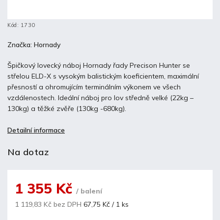
Kód:
1730
Značka:
Hornady
Špičkový lovecký náboj Hornady řady Precison Hunter se
střelou ELD-X s vysokým balistickým koeficientem, maximální
přesností a ohromujícím terminálním výkonem ve všech
vzdálenostech. Ideální náboj pro lov středně velké (22kg –
130kg) a těžké zvěře (130kg -680kg).
Detailní informace
Na dotaz
1 355 Kč
/ balení
1 119,83 Kč bez DPH
67,75 Kč / 1 ks