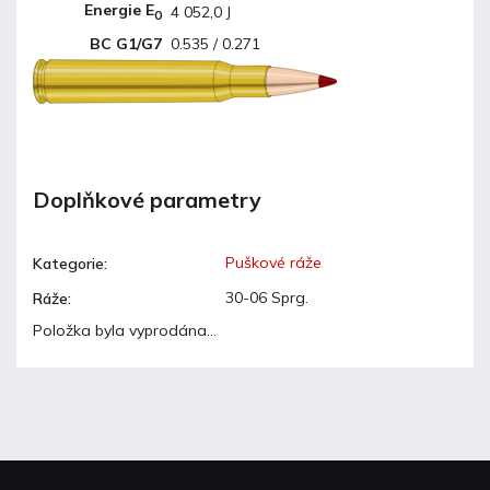
Energie E
4 052,0 J
0
BC G1/G7
0.535 / 0.271
Doplňkové parametry
Puškové ráže
Kategorie
:
30-06 Sprg.
Ráže
:
Položka byla vyprodána…