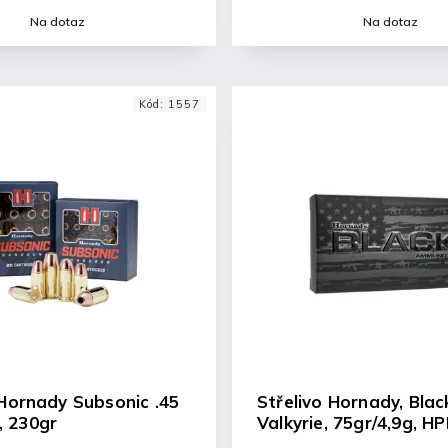
Na dotaz
Na dotaz
Kód:
1557
 Hornady Subsonic .45
Střelivo Hornady, Blac
, 230gr
Valkyrie, 75gr/4,9g, H