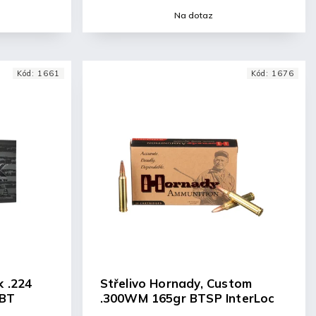
Na dotaz
Kód:
1661
Kód:
1676
k .224
Střelivo Hornady, Custom
PBT
.300WM 165gr BTSP InterLoc