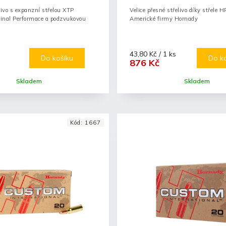
livo s expanzní střelou XTP
Velice přesné střelivo díky střele 
inal Performace a podzvukovou
Americké firmy Hornady
43,80 Kč / 1 ks
Do košíku
Do k
876 Kč
Skladem
Skladem
Kód:
1667