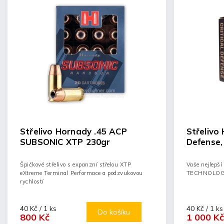
Střelivo Hornady .45 ACP
Střelivo 
SUBSONIC XTP 230gr
Defense,
115gr
Špičkové střelivo s expanzní střelou XTP
Vaše nejlepší
eXtreme Terminal Performace a podzvukovou
TECHNOLOGI
rychlostí
40 Kč / 1 ks
40 Kč / 1 ks
Do košíku
800 Kč
1 000 Kč