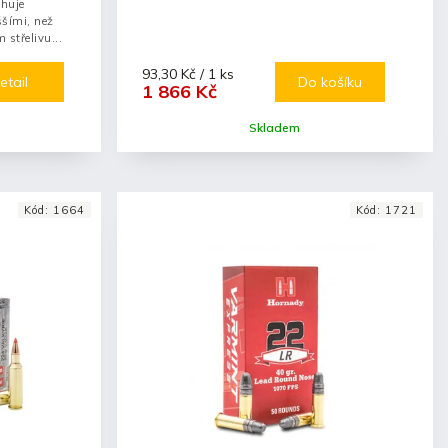
ahuje
ššími, než
 střelivu...
93,30 Kč / 1 ks
etail
Do košíku
1 866 Kč
Skladem
Kód:
1664
Kód:
1721