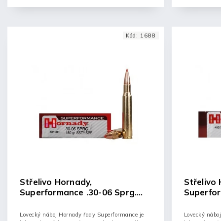
Kód:
1688
Střelivo Hornady,
Střelivo
Superformance .30-06 Sprg.
Superfo
150GR SST
165GR G
Lovecký náboj Hornady řady Superformance je
Lovecký nábo