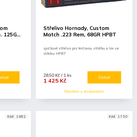
tom
Střelivo Hornady, Custom
n. 125GR
Match .223 Rem, 68GR HPBT
spičkové střelivo pro terčovou střelbu a lov se
střelou HPBT
28,50 Kč / 1 ks
etail
Detail
1 425 Kč
Skladem u dodavatele
Kód:
1682
Kód:
1730