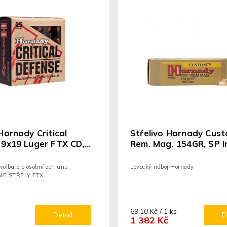
Hornady Critical
Střelivo Hornady Cus
 9x19 Luger FTX CD,
Rem. Mag. 154GR, SP I
 volba pro osobní ochranu.
Lovecký náboj Hornady
E STŘELY FTX
69,10 Kč / 1 ks
Detail
D
1 382 Kč