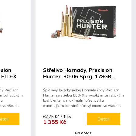
ision
Střelivo Hornady, Precision
 ELD-X
Hunter .30-06 Sprg. 178GR
ELD-X
dy Precison
Špičkový lovecký náboj Hornady řady Precison
m balistickým
Hunter se střelou ELD-X s vysokým balistickým
 a
koeficientem, maximální přesností a
ve všech...
ohromujícím terminálním výkonem ve všech...
67,75 Kč / 1 ks
etail
Detail
1 355 Kč
Na dotaz