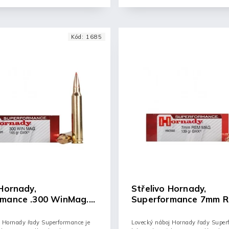
Kód:
1685
 Hornady,
Střelivo Hornady,
rmance .300 WinMag.
Superformance 7mm R
MX
139gr GMX
j Hornady řady Superformance je
Lovecký náboj Hornady řady Super