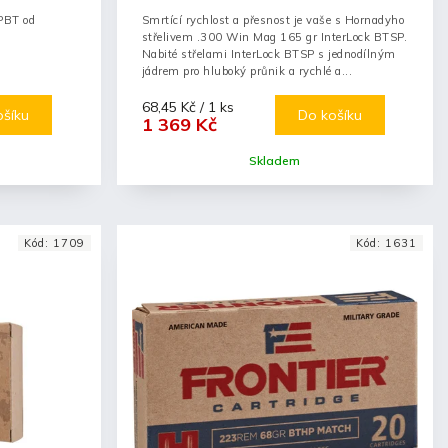
HPBT od
Smrtící rychlost a přesnost je vaše s Hornadyho
střelivem .300 Win Mag 165 gr InterLock BTSP.
Nabité střelami InterLock BTSP s jednodílným
jádrem pro hluboký průnik a rychlé a...
68,45 Kč / 1 ks
ošíku
Do košíku
1 369 Kč
Skladem
Kód:
1709
Kód:
1631