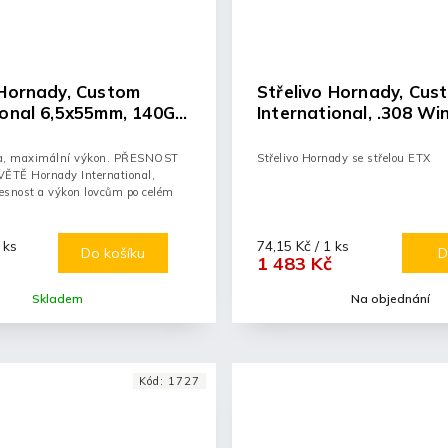
 Hornady, Custom
Střelivo Hornady, Cus
ional 6,5x55mm, 140GR
International, .308 Wi
ETX
ela, maximální výkon. PŘESNOST
Střelivo Hornady se střelou ETX
TĚ Hornady International,
řesnost a výkon lovcům po celém
 ks
74,15 Kč / 1 ks
Do košíku
D
1 483 Kč
Skladem
Na objednání
Kód:
1727