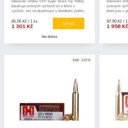
laborován střelou SST/ Super Shock Tip. Náboj
laborován st
dosahuje úsťových rychlostí až o 60m/ s
úsťových rych
vyšších, než lze dosáhnout u kterékoliv jiného...
které jsou v 
65,05 Kč / 1 ks
97,90 Kč / 1
Detail
1 301 Kč
1 958 Kč
Na dotaz
Kód:
1670