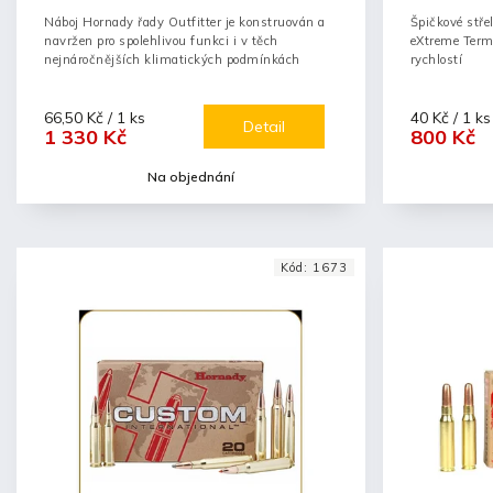
Náboj Hornady řady Outfitter je konstruován a
Špičkové stře
navržen pro spolehlivou funkci i v těch
eXtreme Term
nejnáročnějších klimatických podmínkách
rychlostí
66,50 Kč / 1 ks
40 Kč / 1 ks
Detail
1 330 Kč
800 Kč
Na objednání
Kód:
1673