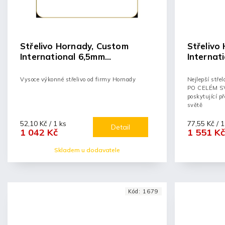
Střelivo Hornady, Custom
Střelivo
International 6,5mm
Internat
Creedmoor 140GR SP InterLock
ETX
Vysoce výkonné střelivo od firmy Hornady
Nejlepší stř
PO CELÉM SVĚ
poskytující p
světě
52,10 Kč / 1 ks
77,55 Kč / 1
Detail
1 042 Kč
1 551 Kč
Skladem u dodavatele
Kód:
1679