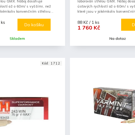
řelou GMX. Náboj dosahuje
laborován střelou GMX. Náboj dos
lostí až o 60m/ s vyššími, než
úsťových rychlostí až o 60m/ s vy
jakémkoliv konvenčním střelivu...
které jsou v jakémkoliv konvenčním
 ks
88 Kč / 1 ks
Do košíku
D
1 760 Kč
Skladem
Na dotaz
Kód:
1712