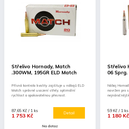
Střelivo Hornady, Match
Střelivo 
.300WM, 195GR ELD Match
06 Sprg
Přísná kontrola kvality zajišťuje u nábojů ELD
Náboj Hornady
Match správné usazení střely, optimální
navržen pro s
rychlost a opakovatelnou přesnost.
nejnáročnějš
87,65 Kč / 1 ks
59 Kč / 1 ks
Detail
1 753 Kč
1 180 Kč
Na dotaz