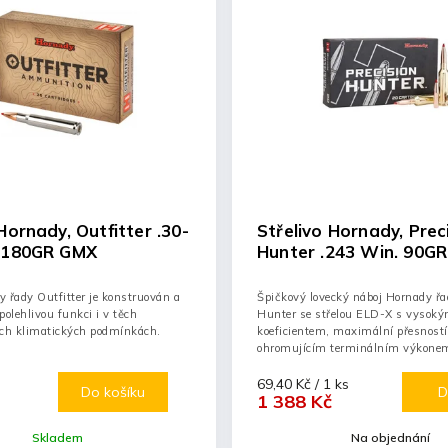
Hornady, Outfitter .30-
Střelivo Hornady, Prec
. 180GR GMX
Hunter .243 Win. 90GR
 řady Outfitter je konstruován a
Špičkový lovecký náboj Hornady řa
polehlivou funkci i v těch
Hunter se střelou ELD-X s vysoký
ích klimatických podmínkách.
koeficientem, maximální přesností
ohromujícím terminálním výkonem 
69,40 Kč / 1 ks
Do košíku
D
1 388 Kč
Skladem
Na objednání