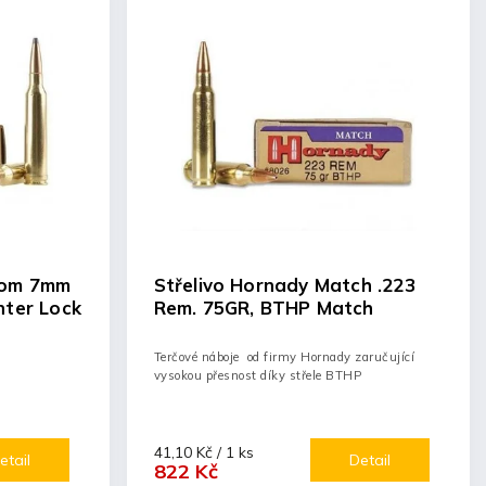
tom 7mm
Střelivo Hornady Match .223
nter Lock
Rem. 75GR, BTHP Match
Terčové náboje od firmy Hornady zaručující
vysokou přesnost díky střele BTHP
41,10 Kč / 1 ks
etail
Detail
822 Kč