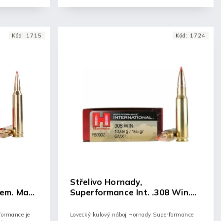
Kód:
1715
Kód:
1724
Střelivo Hornady,
em. Mag.
Superformance Int. .308 Win.
165GR GMX
formance je
Lovecký kulový náboj Hornady Superformance