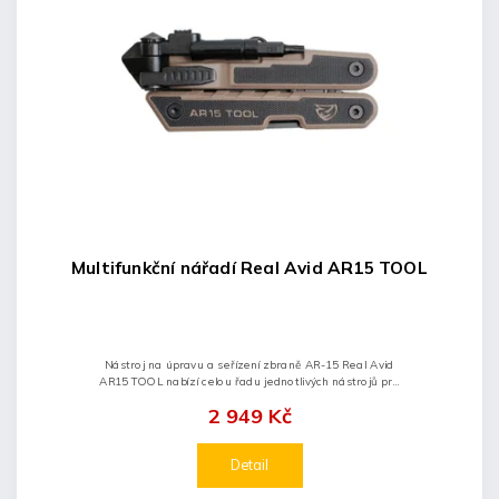
Multifunkční nářadí Real Avid AR15 TOOL
Nástroj na úpravu a seřízení zbraně AR-15 Real Avid
AR15 TOOL nabízí celou řadu jednotlivých nástrojů pro
specifické a přesné úkony. Díky tomu napomáhá při
2 949 Kč
rozebírání, opravách...
Detail