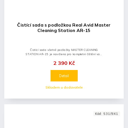
Čistící sada s podložkou Real Avid Master
Cleaning Station AR-15
Čistící sada včetně podložky MASTER CLEANING
STATION AR-15 je navržena pro kompletní čištění vaší
zbraně a poskytuje, díky svému obalu, dokonalý přehled
2 390 Kč
o všech...
Detail
Skladem u dodavatele
Kód:
531/9X1