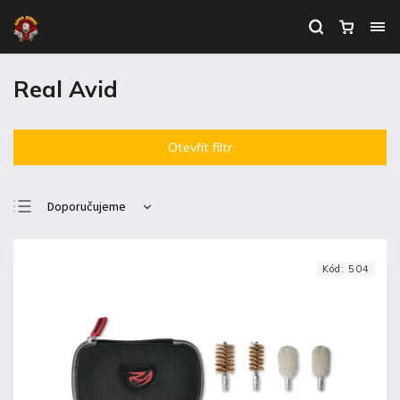
Real Avid
Otevřít filtr
Doporučujeme
Nejlevnější
Nejdražší
Kód:
504
Nejprodávanější
Abecedně