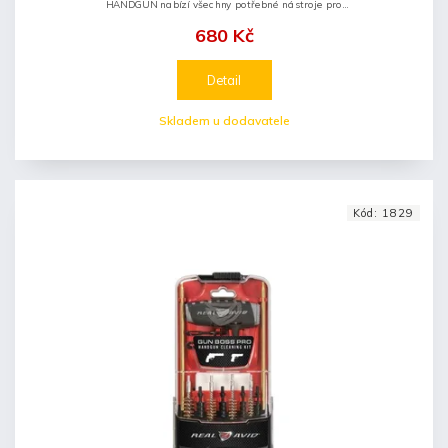
HANDGUN nabízí všechny potřebné nástroje pro
důkladné vyčištění Vaší zbraně. Sada je dodávána v
680 Kč
praktickém balení, kde budete...
Detail
Skladem u dodavatele
Kód:
1829