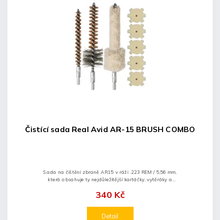
Čistící sada Real Avid AR-15 BRUSH COMBO
Sada na čištění zbraně AR15 v ráži .223 REM / 5,56 mm,
která obsahuje ty nejdůležitější kartáčky, vytěráky a
hadříky.
340 Kč
Detail