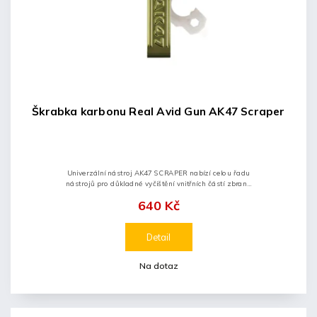
Škrabka karbonu Real Avid Gun AK47 Scraper
Univerzální nástroj AK47 SCRAPER nabízí celou řadu
nástrojů pro důkladné vyčištění vnitřních částí zbraně
AK-47. Tělo z nerezové oceli poskytuje dostatečnou
640 Kč
odolnost a díky...
Detail
Na dotaz