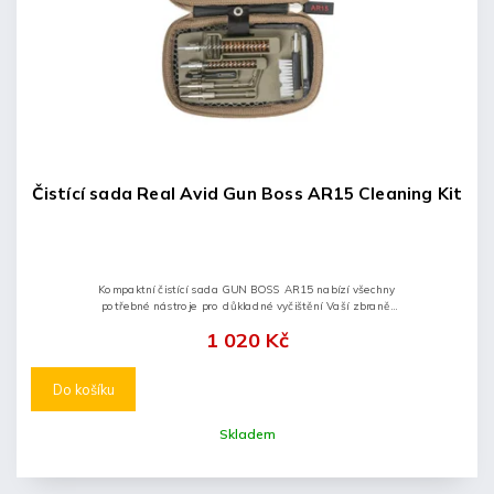
Čistící sada Real Avid Gun Boss AR15 Cleaning Kit
Kompaktní čistící sada GUN BOSS AR15 nabízí všechny
potřebné nástroje pro důkladné vyčištění Vaší zbraně.
Sada je dodávána v praktickém balení, kde budete mít
1 020 Kč
všechny k...
Do košíku
Skladem