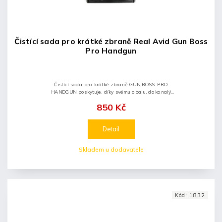
Čistící sada pro krátké zbraně Real Avid Gun Boss
Pro Handgun
Čistící sada pro krátké zbraně GUN BOSS PRO
HANDGUN poskytuje, díky svému obalu, dokonalý
přehled o všech nástrojích. Ergonomická rukojeť má 2
850 Kč
otvory k uchycení kartáčku nebo...
Detail
Skladem u dodavatele
Kód:
1832