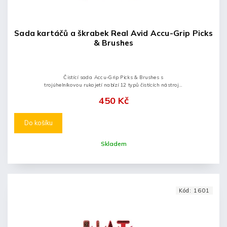
Sada kartáčů a škrabek Real Avid Accu-Grip Picks
& Brushes
Čistící sada Accu-Grip Picks & Brushes s
trojúhelníkovou rukojetí nabízí 12 typů čistících nástrojů,
které jsou navrženy tak, aby umožnily účinné odstranění
450 Kč
nečistot a zároveň...
Do košíku
Skladem
Kód:
1601