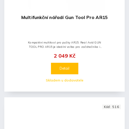
Multifunkční nářadí Gun Tool Pro AR15
Kompaktní multitool pro pušky AR15. Real Avid GUN
TOOL PRO AR15 je ideální volba pro začátečníka i
zkušeného střelce. Univerzální nástroj GUN TOOL
2 049 Kč
PRO...
Detail
Skladem u dodavatele
Kód:
516