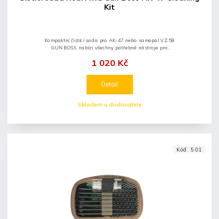
Kit
Kompaktní čistící sada pro AK-47 nebo samopal VZ.58
GUN BOSS nabízí všechny potřebné nástroje pro
důkladné vyčištění Vaší zbraně. Sada je dodávána v
1 020 Kč
praktickém balení, kde...
Detail
Skladem u dodavatele
Kód:
501