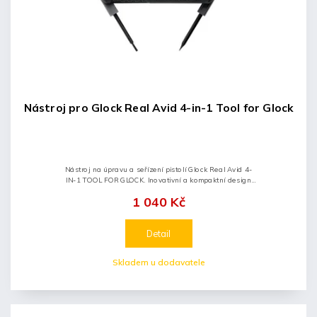
Nástroj pro Glock Real Avid 4-in-1 Tool for Glock
Nástroj na úpravu a seřízení pistolí Glock Real Avid 4-
IN-1 TOOL FOR GLOCK. Inovativní a kompaktní design
společně s praktickou funkčností dělají z nástroje
1 040 Kč
nepostradatelného...
Detail
Skladem u dodavatele