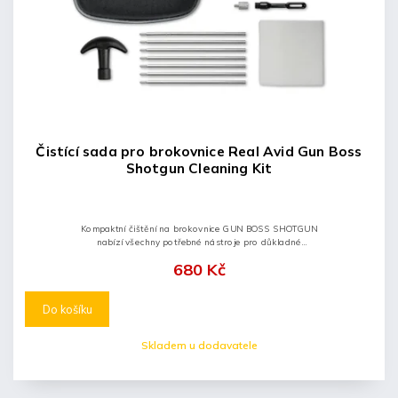
Čistící sada pro brokovnice Real Avid Gun Boss
Shotgun Cleaning Kit
Kompaktní čištění na brokovnice GUN BOSS SHOTGUN
nabízí všechny potřebné nástroje pro důkladné
vyčištění vaší brokovnice ráže 12GA a 20GA. Sada je
680 Kč
dodávána v praktickém a...
Do košíku
Skladem u dodavatele