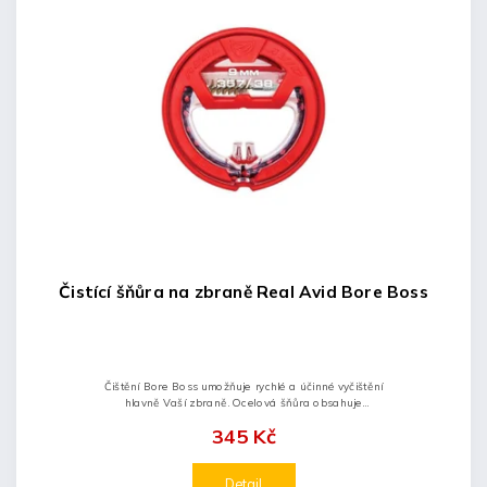
Čistící šňůra na zbraně Real Avid Bore Boss
Čištění Bore Boss umožňuje rychlé a účinné vyčištění
hlavně Vaší zbraně. Ocelová šňůra obsahuje
zabudovaný kartáč společně s nylonovým vytěrákem.
345 Kč
Detail