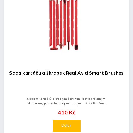
Sada kartáčů a škrabek Real Avid Smart Brushes
Sada 8 kartáčků s krátkými štětinami a integrovanými
škrabkami, pro rychlou a precizní práci při čištění Vaší
zbraně. Mikroštětiny zůstávají neustále pod tlakem a
410 Kč
poskytují...
Detail