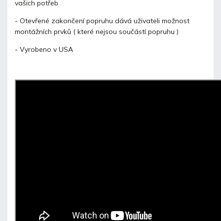
vašich potřeb
- Otevřené zakončení popruhu dává uživateli možnost
montážních prvků ( které nejsou součástí popruhu )
- Vyrobeno v USA