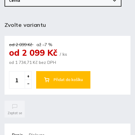
Zvolte variantu
od 2 099 Kč
až –7 %
od
2 099 Kč
/ ks
od
1 734,71 Kč
bez DPH
Přidat do košíku
Zeptat se