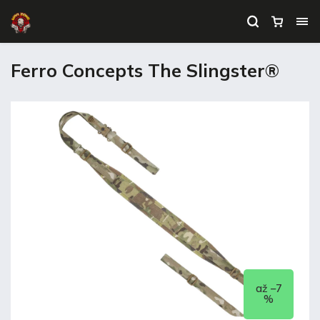
Ferro Concepts The Slingster®
až –7
%