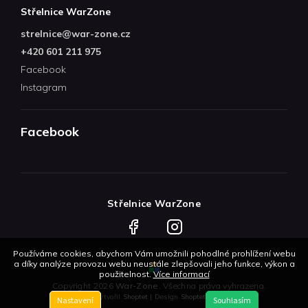
Střelnice WarZone
strelnice
@
war-zone.cz
+420 601 211 975
Facebook
Instagram
Facebook
Střelnice WarZone
Facebook
Instagram
Používáme cookies, abychom Vám umožnili pohodlné prohlížení webu
a díky analýze provozu webu neustále zlepšovali jeho funkce, výkon a
použitelnost.
Více informací
Copyright 2026
War-Zone
. Všechna práva vyhrazena.
Vytvořil
Shoptet
| Design
Shoptetak.cz
Nastavení
Souhlasím