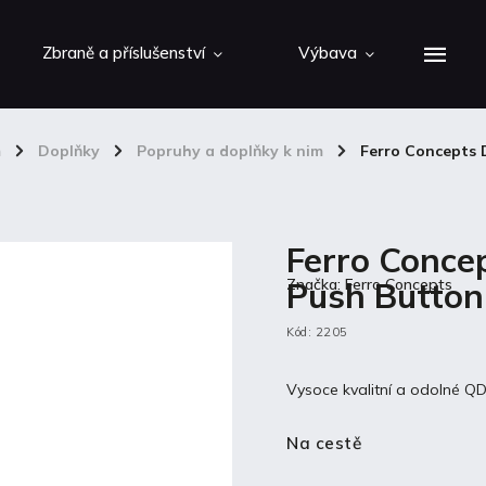
Zbraně a příslušenství
Výbava
m
/
Doplňky
/
Popruhy a doplňky k nim
/
Ferro Concepts 
Ferro Conce
Push Button
Značka:
Ferro Concepts
Kód:
2205
Vysoce kvalitní a odolné Q
Na cestě