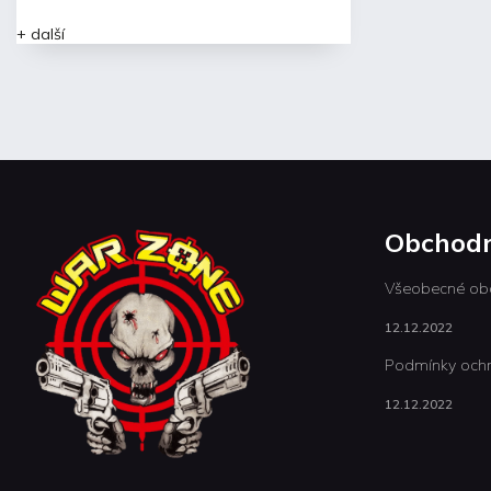
+ další
Obchodn
Všeobecné ob
12.12.2022
Podmínky ochr
12.12.2022