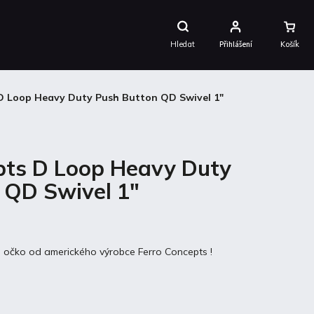
Nákupní
Košík
Hledat
Přihlášení
D Loop Heavy Duty Push Button QD Swivel 1"
pts D Loop Heavy Duty
 QD Swivel 1"
D očko od amerického výrobce Ferro Concepts !