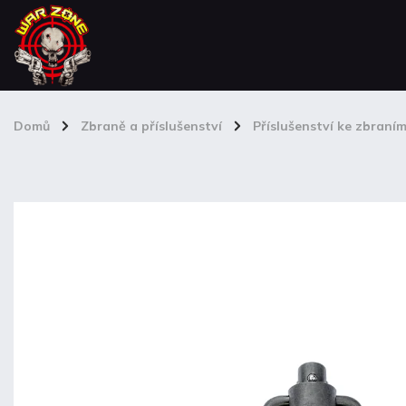
Domů
/
Zbraně a příslušenství
/
Příslušenství ke zbraní