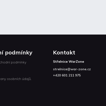
í podmínky
Kontakt
Střelnice WarZone
chodní podmínky
strelnice
@
war-zone.cz
+420 601 211 975
any osobních údajů.