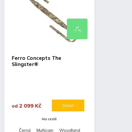
až
–7 %
Ferro Concepts The
Slingster®
2 099 Kč
Detail
od
Na cestě
Černá
Multicam
Woodland