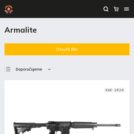
Armalite
Otevřít filtr
Doporučujeme
Nejlevnější
Nejdražší
Kód:
1826
Nejprodávanější
Abecedně