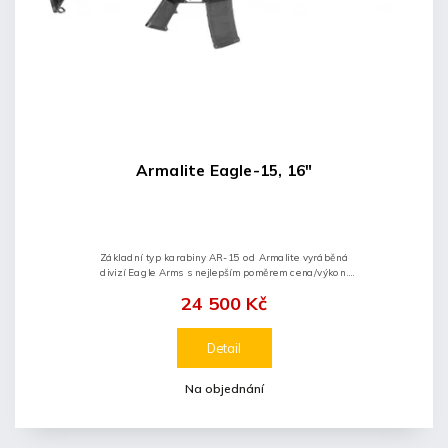
Armalite Eagle-15, 16"
Základní typ karabiny AR-15 od Armalite vyráběná
divizí Eagle Arms s nejlepším poměrem cena/výkon.
Vyrobeno dle rozměrových a kvalitativních specifikace
24 500 Kč
MIL-SPEC, hlaveň 16" se...
Detail
Na objednání