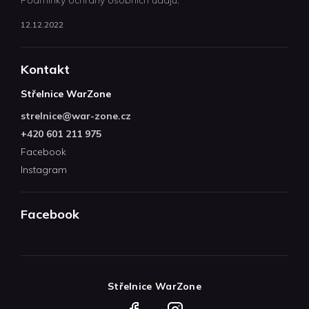
Podmínky ochrany osobních údajů.
12.12.2022
Kontakt
Střelnice WarZone
strelnice
@
war-zone.cz
+420 601 211 975
Facebook
Instagram
Facebook
Střelnice WarZone
Facebook
Instagram