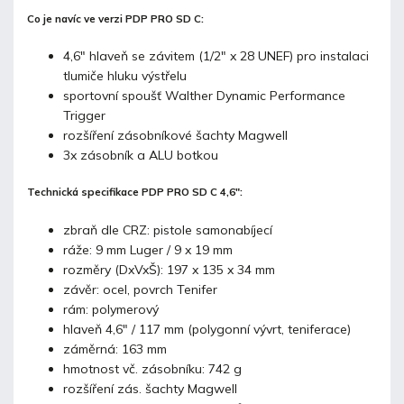
Co je navíc ve verzi PDP PRO SD C:
4,6" hlaveň se závitem (1/2" x 28 UNEF) pro instalaci
tlumiče hluku výstřelu
sportovní spoušť Walther Dynamic Performance
Trigger
rozšíření zásobníkové šachty Magwell
3x zásobník a ALU botkou
Technická specifikace PDP PRO SD C 4,6":
zbraň dle CRZ: pistole samonabíjecí
ráže: 9 mm Luger / 9 x 19 mm
rozměry (DxVxŠ): 197 x 135 x 34 mm
závěr: ocel, povrch Tenifer
rám: polymerový
hlaveň 4,6" / 117 mm (polygonní vývrt, teniferace)
záměrná: 163 mm
hmotnost vč. zásobníku: 742 g
rozšíření zás. šachty Magwell