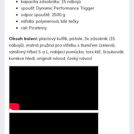
kapacita zásobníku: 15 nábojů
spoušť: Dynamic Performance Trigger
odpor spouště: 2500 g
mířidla: polymerová, bílé tečky
rail: Picatinny
Obsah balení:
plastový kufřík, pistole, 3x zásobník (15
nábojů), vratná pružina pro střelbu s tlumičem (zelená),
výměnný hřbet S a L, nabíjecí pomůcka, torx klíč, šroubovák
korekce hledí, originál návod, český návod