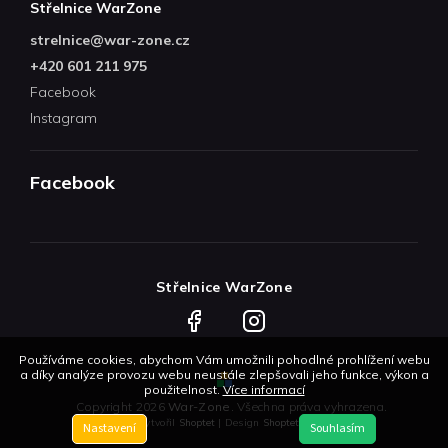
Střelnice WarZone
strelnice
@
war-zone.cz
+420 601 211 975
Facebook
Instagram
Facebook
Střelnice WarZone
Facebook
Instagram
Používáme cookies, abychom Vám umožnili pohodlné prohlížení webu
a díky analýze provozu webu neustále zlepšovali jeho funkce, výkon a
použitelnost.
Více informací
Copyright 2026
War-Zone
. Všechna práva vyhrazena.
Vytvořil
Shoptet
| Design
Shoptetak.cz
Nastavení
Souhlasím