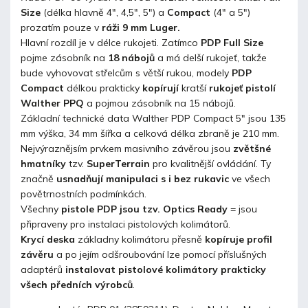
Size
(délka hlavně 4", 4,5", 5") a
Compact
(4" a 5")
prozatím pouze v
ráži 9 mm Luger.
Hlavní rozdíl je v délce rukojeti. Zatímco
PDP Full Size
pojme zásobník na
18 nábojů
a má delší rukojeť, takže
bude vyhovovat střelcům s větší rukou, modely
PDP
Compact
délkou prakticky
kopírují
kratší
rukojeť pistolí
Walther PPQ
a pojmou zásobník na 15 nábojů.
Základní technické data Walther PDP Compact 5" jsou 135
mm výška, 34 mm šířka a celková délka zbraně je 210 mm.
Nejvýraznějsím prvkem masivního závěrou jsou
zvětšné
hmatníky
tzv.
SuperTerrain
pro kvalitnější ovládání. Ty
značně
usnadňují manipulaci s i bez rukavic
ve všech
povětrnostních podmínkách.
Všechny
pistole PDP jsou tzv. Optics Ready
= jsou
připraveny pro instalaci pistolových kolimátorů.
Krycí deska
základny kolimátoru přesně
kopíruje profil
závěru
a po jejím odšroubování lze pomocí příslušných
adaptérů
instalovat pistolové kolimátory prakticky
všech předních výrobců
.