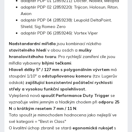
adaptér PDP 01 (2859211): Docter, Noblex, Meopta
adaptér PDP 02 (2859220): Trijicon, Holosun, Riton,
Axion
adaptér PDP 04 (2859238): Leupold DeltaPoint,
Shield, Sig Romeo Zero
adaptér PDP 06 (2859246): Vortex Viper
Nadstandardní mířidla
jsou kombinací nízkého
stavitelného hledí
v obou osách a
mušky
hranolovitéhoho tvaru
. Pro rychlejší zamíření cíle jsou
mířidla vybaveny
bílými tečkami
.
Hlaveň délky 5" / 127 mm s polygonálním vývrtem
má
stoupání 1/10" a
odstupňovanou komoru
(tzv. Lugerův
odskok)
zajišťující konzistentní počáteční rychlosti
střely a vysokou funkční spolehlivost.
Vylepšená nová
spoušť Performance Duty Trigger
se
vyznačuje velmi jemným a hladkým chodem při
odporu 25
N
a
krátkým resetem 7 mm / 11 N
.
Tato spoušt je mimochodem hodnocena jako nejlepší ve
své kategorii = "Best in Class"
O kvalitní úchop zbraně se stará
egonomická rukojeť
s