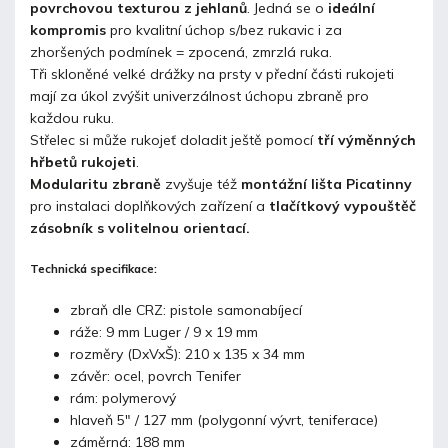
povrchovou texturou z jehlanů
. Jedná se o
ideální
kompromis
pro kvalitní úchop s/bez rukavic i za
zhoršených podmínek = zpocená, zmrzlá ruka.
Tři skloněné velké drážky na prsty v přední části rukojeti
mají za úkol zvýšit univerzálnost úchopu zbraně pro
každou ruku.
Střelec si může rukojeť doladit ještě pomocí
tří výměnných
hřbetů rukojeti
.
Modularitu zbraně
zvyšuje též
montážní lišta Picatinny
pro instalaci doplňkových zařízení a
tlačítkový vypouštěč
zásobník s volitelnou orientací.
Technická specifikace:
zbraň dle CRZ: pistole samonabíjecí
ráže: 9 mm Luger / 9 x 19 mm
rozměry (DxVxŠ): 210 x 135 x 34 mm
závěr: ocel, povrch Tenifer
rám: polymerový
hlaveň 5" / 127 mm (polygonní vývrt, teniferace)
záměrná: 188 mm