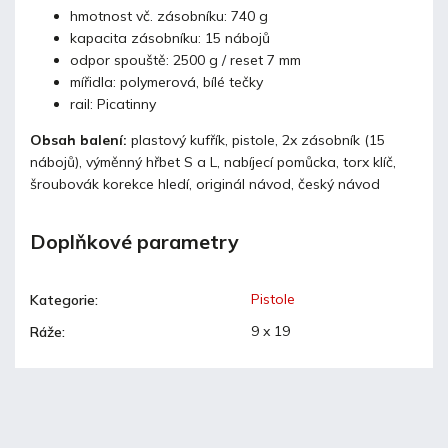
hmotnost vč. zásobníku: 740 g
kapacita zásobníku: 15 nábojů
odpor spouště: 2500 g / reset 7 mm
mířidla: polymerová, bílé tečky
rail: Picatinny
Obsah balení:
plastový kufřík, pistole, 2x zásobník (15
nábojů), výměnný hřbet S a L, nabíjecí pomůcka, torx klíč,
šroubovák korekce hledí, originál návod, český návod
Doplňkové parametry
Pistole
Kategorie
:
9 x 19
Ráže
: