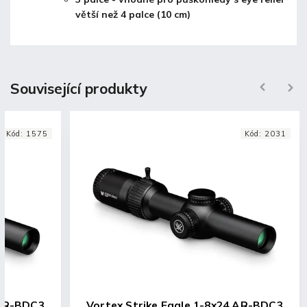
větší než 4 palce (10 cm)
Související produkty
Previous
Next
Kód:
1575
Kód:
2031
 AR-BDC3
Vortex Strike Eagle 1-8x24 AR-BDC3