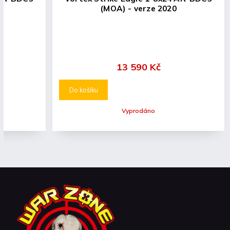
(MOA) - verze 2020
13 590 Kč
Do košíku
Vyprodáno