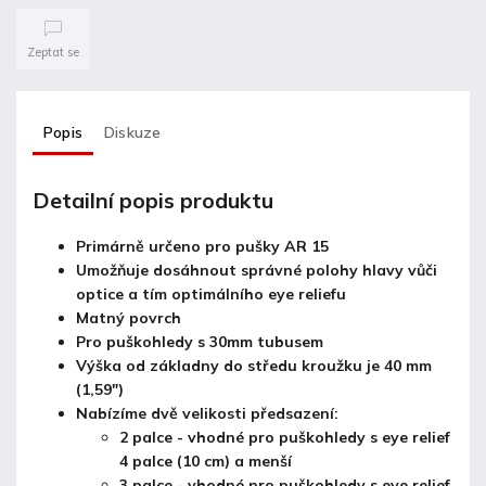
Zeptat se
Popis
Diskuze
Detailní popis produktu
Primárně určeno pro pušky AR 15
Umožňuje dosáhnout správné polohy hlavy vůči
optice a tím optimálního eye reliefu
Matný povrch
Pro puškohledy s 30mm tubusem
Výška od základny do středu kroužku je 40 mm
(1,59")
Nabízíme dvě velikosti předsazení:
2 palce - vhodné pro puškohledy s eye relief
4 palce (10 cm) a menší
3 palce - vhodné pro puškohledy s eye relief