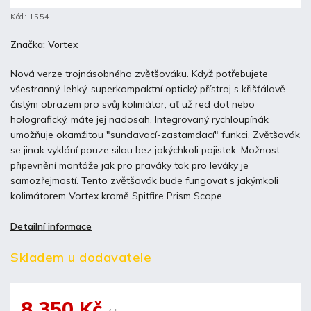
Kód:
1554
Značka:
Vortex
Nová verze trojnásobného zvětšováku. Když potřebujete
všestranný, lehký, superkompaktní optický přístroj s křišťálově
čistým obrazem pro svůj kolimátor, ať už red dot nebo
holografický, máte jej nadosah. Integrovaný rychloupínák
umožňuje okamžitou "sundavací-zastamdací" funkci. Zvětšovák
se jinak vyklání pouze silou bez jakýchkoli pojistek. Možnost
připevnění montáže jak pro praváky tak pro leváky je
samozřejmostí. Tento zvětšovák bude fungovat s jakýmkoli
kolimátorem Vortex kromě Spitfire Prism Scope
Detailní informace
Skladem u dodavatele
8 350 Kč