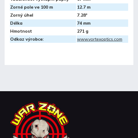
Zorné pole ve 100 m
12.7 m
Zorný úhel
7.28°
Délka
74 mm
Hmotnost
271 g
Odkaz výrobce:
www.vortexoptics.com