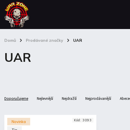
Domů
/
Prodávané značky
/
UAR
UAR
Doporučujeme
Nejlevnější
Nejdražší
Nejprodávanější
Abece
Kód:
3093
Novinka