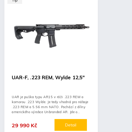
Tip
UAR-F, .223 REM, Wylde 12,5"
UAR je puška typu AR15 v ráži .223 REM a
komorou .223 Wylde. Je tedy vhodná pro náboje
.223 REM a 5.56 mm NATO. Pochází z dílny
amerického výrobce Unbranded AR. Jde o
skvělou...
29 990 Kč
Detail