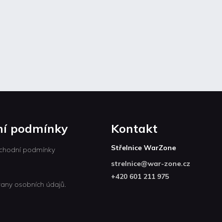
í podmínky
Kontakt
Střelnice WarZone
chodní podmínky
strelnice
@
war-zone.cz
+420 601 211 975
any osobních údajů.