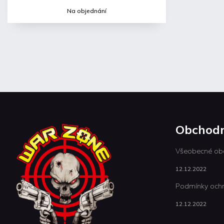
Na objednání
Obchodn
Všeobecné ob
12.12.2022
Podmínky ochr
12.12.2022