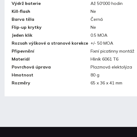
Výdrž baterie
Až 50'000 hodin
Kill-flash
Ne
Barva těla
Černá
Flip-up krytky
Ne
Jeden klik
0.5 MOA
Rozsah výškové a stranové korekce
+/- 50 MOA
Připevnění
Fixní picatinny montáž
Materiál
Hliník 6061 T6
Povrchová úprava
Plazmová elektolýza
Hmotnost
80 g
Rozměry
65 x 36 x 41 mm