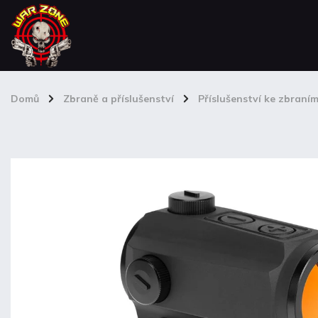
Domů
/
Zbraně a příslušenství
/
Příslušenství ke zbraní