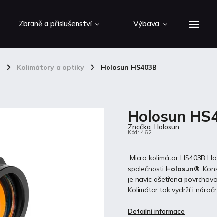
Zbraně a příslušenství
Výbava
m
/
Kolimátory a optiky
/
Holosun HS403B
Holosun HS
Značka:
Holosun
Kód:
462
Micro kolimátor HS403B Ho
společnosti
Holosun
®
. Kon
je navíc ošetřena povrcho
Kolimátor tak vydrží i náro
Detailní informace