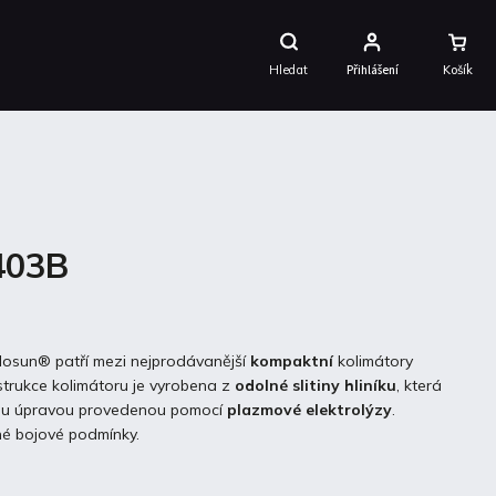
Nákupní
Košík
Hledat
Přihlášení
403B
losun® patří mezi nejprodávanější
kompaktní
kolimátory
strukce kolimátoru je vyrobena z
odolné
slitiny
hliníku
, která
vou úpravou provedenou pomocí
plazmové
elektrolýzy
.
čné bojové podmínky.