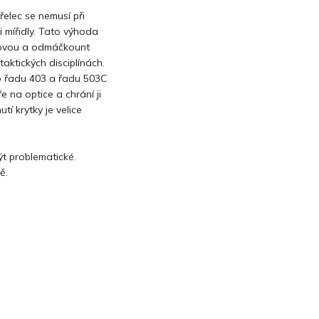
elec se nemusí při
mi mířidly. Tato výhoda
snovou a odmáčkount
taktických disciplínách.
 řadu 403 a řadu 503C
e na optice a chrání ji
tí krytky je velice
ýt problematické.
ě.