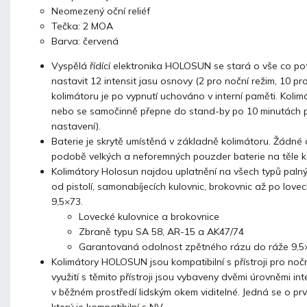
Neomezený oční reliéf
Tečka: 2 MOA
Barva: červená
Vyspělá řídící elektronika HOLOSUN se stará o vše co po
nastavit 12 intensit jasu osnovy (2 pro noční režim, 10 pr
kolimátoru je po vypnutí uchováno v interní paměti. Kolim
nebo se samočinně přepne do stand-by po 10 minutách p
nastavení).
Baterie je skrytě umístěná v základně kolimátoru. Žádné 
podobě velkých a neforemných pouzder baterie na těle k
Kolimátory Holosun najdou uplatnění na všech typů palnýc
od pistolí, samonabíjecích kulovnic, brokovnic až po love
9,5×73.
Lovecké kulovnice a brokovnice
Zbraně typu SA 58, AR-15 a AK47/74
Garantovaná odolnost zpětného rázu do ráže 9,5×
Kolimátory HOLOSUN
jsou kompatibilní s přístroji pro noč
využití s těmito přístroji jsou vybaveny
dvěmi úrovněmi int
v běžném prostředí lidským okem viditelné. Jedná se o prv
který je kompatibilní s NV.