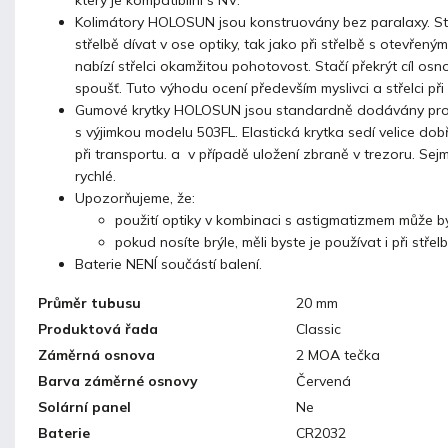
Kolimátory HOLOSUN jsou konstruovány bez paralaxy. Stř
střelbě dívat v ose optiky, tak jako při střelbě s otevřený
nabízí střelci okamžitou pohotovost. Stačí překrýt cíl o
spoušť. Tuto výhodu ocení především myslivci a střelci při 
Gumové krytky HOLOSUN jsou standardně dodávány pro
s výjimkou modelu 503FL. Elastická krytka sedí velice dobř
při transportu. a v případě uložení zbraně v trezoru. Sejmu
rychlé.
Upozorňujeme, že:
použití optiky v kombinaci s astigmatizmem může b
pokud nosíte brýle, měli byste je používat i při střelb
Baterie NENÍ součástí balení.
Průměr tubusu
20 mm
Produktová řada
Classic
Záměrná osnova
2 MOA tečka
Barva záměrné osnovy
Červená
Solární panel
Ne
Baterie
CR2032