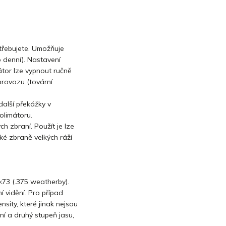
třebujete. Umožňuje
o denní). Nastavení
átor lze vypnout ručně
rovozu (tovární
další překážky v
olimátoru.
h zbraní. Použít je lze
cké zbraně velkých ráží
73 (.375 weatherby).
ní vidění
. Pro případ
ensity
, které jinak nejsou
ní a druhý stupeň jasu,