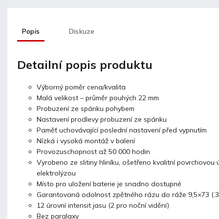
Popis
Diskuze
Detailní popis produktu
Výborný poměr cena/kvalita
Malá velikost
– průměr pouhých 22 mm
Probuzení
ze spánku pohybem
Nastavení
prodlevy probuzení
ze spánku
Paměť
uchovávající poslední nastavení před vypnutím
Nízká i vysoká montáž v balení
Provozuschopnost až 50 000 hodin
Vyrobeno ze slitiny hliníku, ošetřeno
kvalitní
povrchovou 
elektrolýzou
Místo pro uložení baterie je snadno dostupné
Garantovaná odolnost
zpětného rázu do ráže
9,5×73 (.
12 úrovní intensit jasu
(2 pro noční vidění)
Bez paralaxy