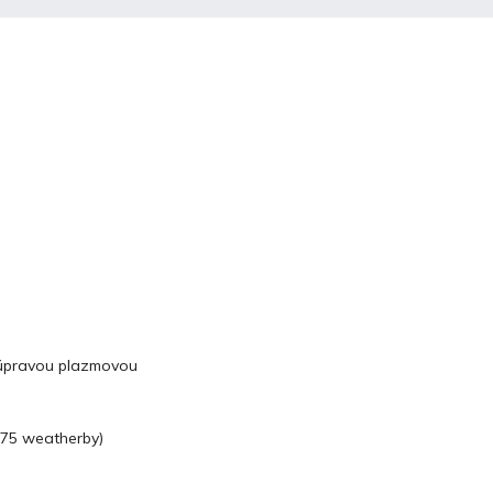
úpravou
plazmovou
375 weatherby)