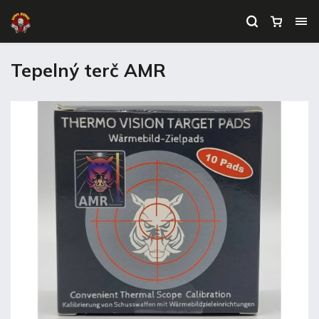
Tepelný terč AMR