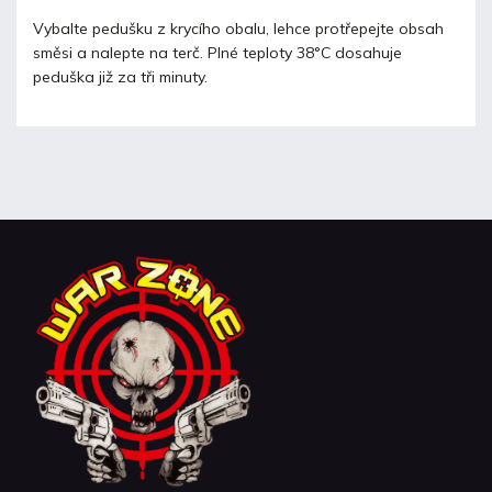
Vybalte pedušku z krycího obalu, lehce protřepejte obsah
směsi a nalepte na terč. Plné teploty 38°C dosahuje
peduška již za tři minuty.