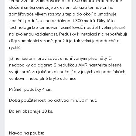
termovizního zaměřovače až do 300 metrů. Patentované
složení směsi omezuje zkreslení obrazu termovizního
zaměřovače vlivem rozptylu tepla do okolí a umožnuje
zaměřit podušku i na vzdálenost 300 metrů. Díky této
technologii lze termovizní zaměřovač nastřelit velmi přesně
na zvolenou vzdálenost. Pedušky k instalaci nic nepotřebují
díky samolepící straně, použití je tak velmi jednoduché a
rychlé.
Již nemusíte improvizovat s nahřívanými předměty, či
nedopalky od cigaret. S peduškou AMR nastřelíte přesně
svoji zbraň za jakéhokoli počasí a v jakýchkoli podmínkách
venkovní, nebo plně kryté střelnice.
Průměr podušky 4 cm.
Doba použitelnosti po aktivaci min. 30 minut.
Balení obsahuje 10 ks.
Návod na použití: