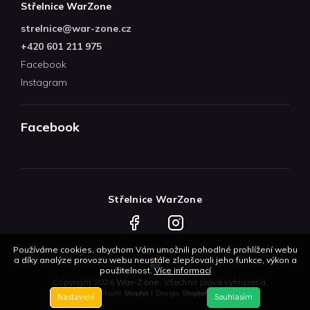
Střelnice WarZone
strelnice
@
war-zone.cz
+420 601 211 975
Facebook
Instagram
Facebook
Střelnice WarZone
Facebook
Instagram
Používáme cookies, abychom Vám umožnili pohodlné prohlížení webu
a díky analýze provozu webu neustále zlepšovali jeho funkce, výkon a
použitelnost.
Více informací
Copyright 2026
War-Zone
. Všechna práva vyhrazena.
Vytvořil
Shoptet
| Design
Shoptetak.cz
Nastavení
Souhlasím