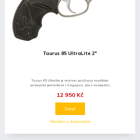
Taurus 85 UltraLite 2"
Taurus 85 Ultralite je revolver používaný například
policejními jednotkami v Singapuru. Jde o kompaktní
zbraň ideální svými rozměry pro každodenní nošení a
12 950 Kč
sebeobranu. Výhody...
Detail
Skladem u dodavatele