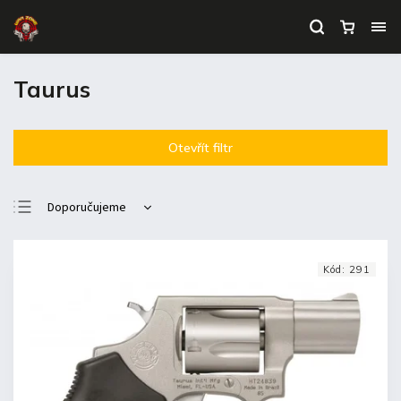
Taurus
Otevřít filtr
Doporučujeme
Nejlevnější
Nejdražší
Kód:
291
Nejprodávanější
Abecedně