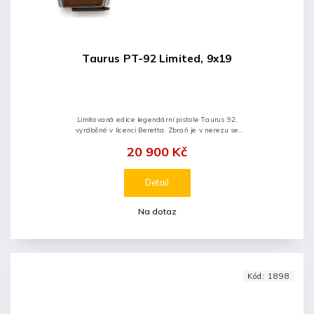
Taurus PT-92 Limited, 9x19
Limitovaná edice legendární pistole Taurus 92,
vyráběné v licenci Beretta. Zbraň je v nerezu se
zlacenými prvky, zdobením a dřevěnými pažbičkami.
20 900 Kč
Zbraně vyráběné v nové, super...
Detail
Na dotaz
Kód:
1898