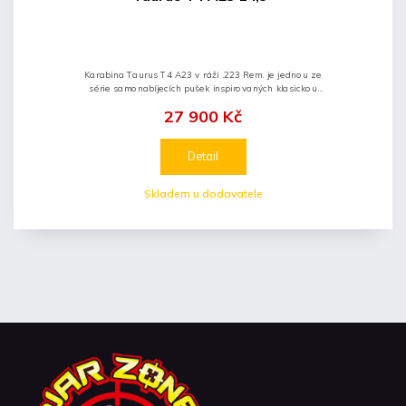
Karabina Taurus T4 A23 v ráži .223 Rem. je jednou ze
série samonabíjecích pušek inspirovaných klasickou
puškou AR/MSR-15. Brazilska firma Taurus - jedna z
27 900 Kč
největších,...
Detail
Skladem u dodavatele