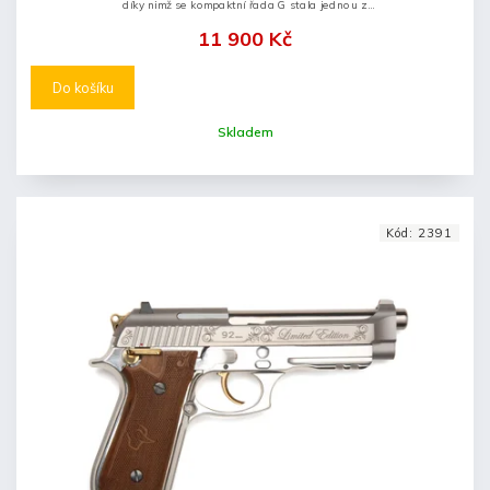
díky nimž se kompaktní řada G stala jednou z
nejpopulárnějších ručních zbraní pro osobní obranu
11 900 Kč
všech dob a zároveň posouvá...
Do košíku
Skladem
Kód:
2391