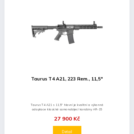
Taurus T4 A21, 223 Rem., 11,5″
Taurus T4 A21 s 11,5" hlavní je kvalitní a výkonná
adaptace klasické samonabíjecí karabiny AR-15
27 900 Kč
Detail