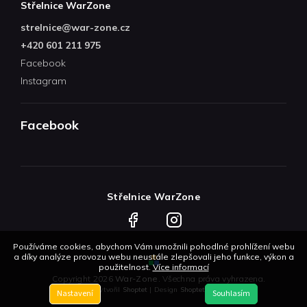
Střelnice WarZone
strelnice
@
war-zone.cz
+420 601 211 975
Facebook
Instagram
Facebook
Střelnice WarZone
Facebook
Instagram
Používáme cookies, abychom Vám umožnili pohodlné prohlížení webu
a díky analýze provozu webu neustále zlepšovali jeho funkce, výkon a
použitelnost.
Více informací
Copyright 2026
War-Zone
. Všechna práva vyhrazena.
Vytvořil
Shoptet
| Design
Shoptetak.cz
Nastavení
Souhlasím