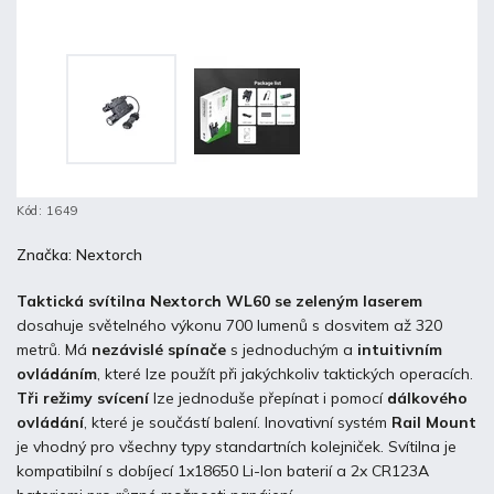
Kód:
1649
Značka:
Nextorch
Taktická svítilna Nextorch WL60 se zeleným laserem
dosahuje světelného výkonu 700 lumenů s dosvitem až 320
metrů. Má
nezávislé spínače
s jednoduchým a
intuitivním
ovládáním
, které lze použít při jakýchkoliv taktických operacích.
Tři režimy svícení
lze jednoduše přepínat i pomocí
dálkového
ovládání
, které je součástí balení. Inovativní systém
Rail Mount
je vhodný pro všechny typy standartních kolejniček. Svítilna je
kompatibilní s dobíjecí 1x18650 Li-Ion baterií a 2x CR123A