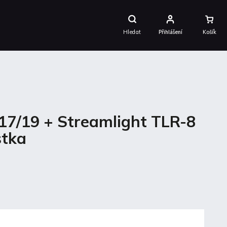
Nákupní
Košík
Hledat
Přihlášení
 17/19 + Streamlight TLR-8
stka