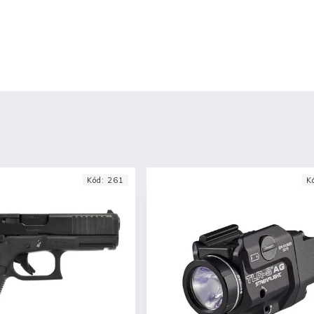
Kód:
261
K