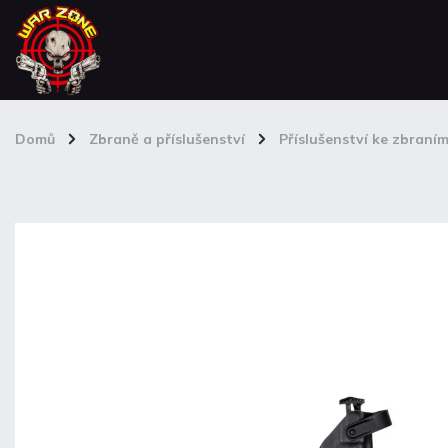
Domů
/
Zbraně a příslušenství
/
Příslušenství ke zbraní