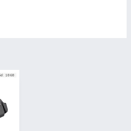
ód:
1868