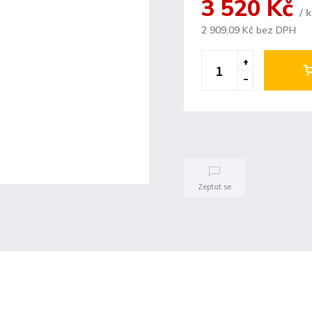
3 520 Kč
/ 
2 909,09 Kč bez DPH
Zeptat se