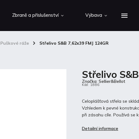
Zbraně a příslušenství
Výbava
Puškové ráže
/
Střelivo S&B 7,62x39 FMJ 124GR
Střelivo S&
Značka:
Sellier&Bellot
Kód:
1886
Celoplášťová střela se sklá
Vzhledem k pevné konstrukci
při zásahu cíle. Používá se k
Detailní informace