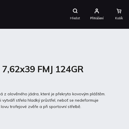
Nákupní
Košík
Hledat
Přihlášení
B 7,62x39 FMJ 124GR
dá z olověného jádra, které je překryto kovovým pláštěm.
 vytváří střela hladký průstřel, neboť se nedeformuje
 lovu trofejové zvěře a při sportovní střelbě.