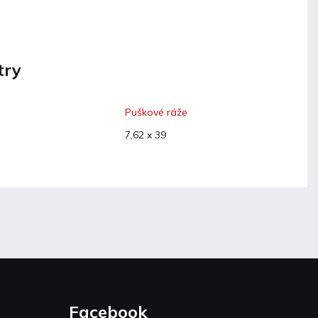
try
Puškové ráže
7,62 x 39
Facebook