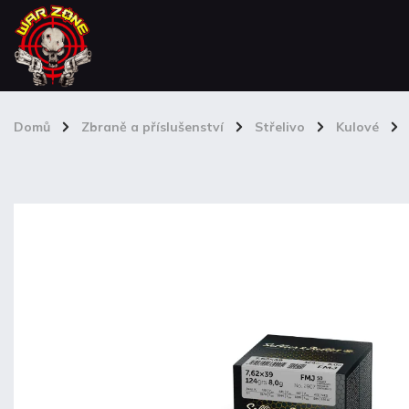
Domů
/
Zbraně a příslušenství
/
Střelivo
/
Kulové
/