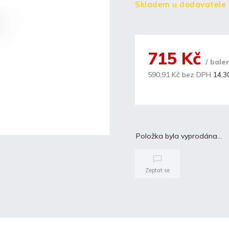
Skladem u dodavatele
715 Kč
/ bale
590,91 Kč bez DPH
14,30
Položka byla vyprodána…
Zeptat se