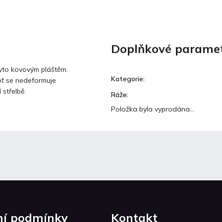
Doplňkové parame
ryto kovovým pláštěm.
Kategorie
:
boť se nedeformuje
 střelbě.
Ráže
:
Položka byla vyprodána…
í podmínky
Kontakt