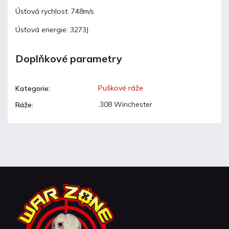
Úsťová rychlost: 748m/s
Úsťová energie: 3273J
Doplňkové parametry
Puškové ráže
Kategorie
:
.308 Winchester
Ráže
: