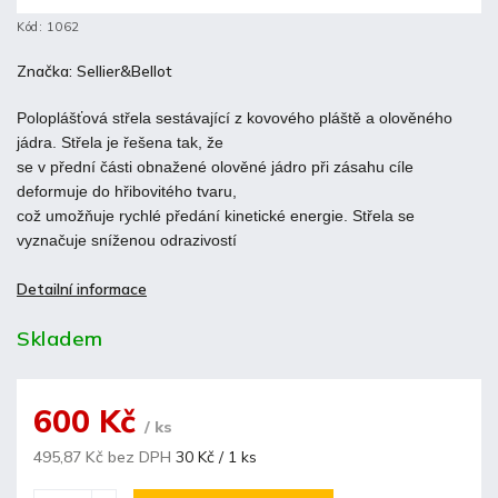
Kód:
1062
Značka:
Sellier&Bellot
Poloplášťová střela sestávající z kovového pláště a olověného
jádra. Střela je řešena tak, že
se v přední části obnažené olověné jádro při zásahu cíle
deformuje do hřibovitého tvaru,
což umožňuje rychlé předání kinetické energie. Střela se
vyznačuje sníženou odrazivostí
Detailní informace
Skladem
600 Kč
/ ks
495,87 Kč bez DPH
30 Kč / 1 ks