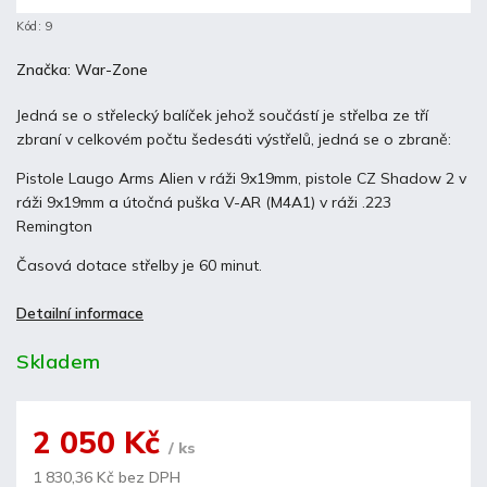
Kód:
9
Značka:
War-Zone
Jedná se o střelecký balíček jehož součástí je střelba ze tří
zbraní v celkovém počtu šedesáti výstřelů, jedná se o zbraně:
Pistole Laugo Arms Alien v ráži 9x19mm, pistole CZ Shadow 2 v
ráži 9x19mm a útočná puška V-AR (M4A1) v ráži .223
Remington
Časová dotace střelby je 60 minut.
Detailní informace
Skladem
2 050 Kč
/ ks
1 830,36 Kč bez DPH