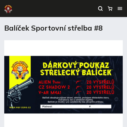
Balíček Sportovní střelba #8