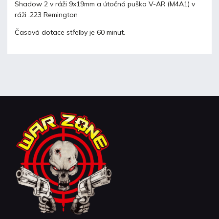
Shadow 2 v ráži 9x19mm a útočná puška V-AR (M4A1) v
ráži .223 Remington
Časová dotace střelby je 60 minut.