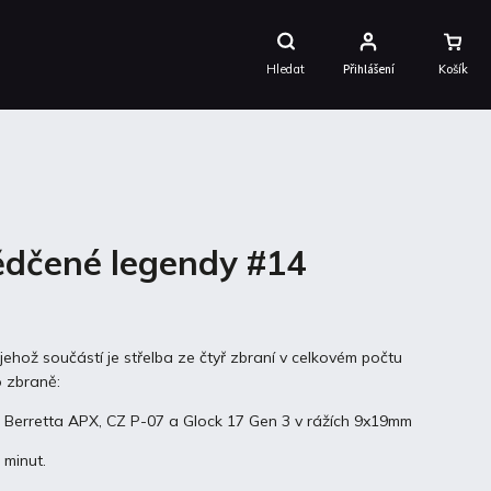
Nákupní
Košík
Hledat
Přihlášení
ědčené legendy #14
 jehož součástí je střelba ze čtyř zbraní v celkovém počtu
o zbraně:
, Berretta APX, CZ P-07 a Glock 17 Gen 3 v rážích 9x19mm
 minut.