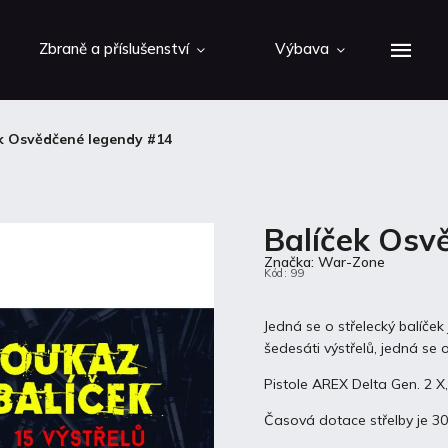
Zbraně a příslušenství
Výbava
k Osvědčené legendy #14
Balíček Osv
Značka:
War-Zone
Kód:
99
Jedná se o střelecký balíček
šedesáti výstřelů, jedná se 
Pistole AREX Delta Gen. 2 X
Časová dotace střelby je 30