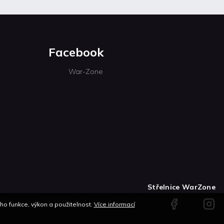
Facebook
War-Zone
Střelnice WarZone
Facebook
Instag
o funkce, výkon a použitelnost.
Více informací