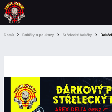
Domů
/
Balíčky a poukazy
/
Střelecké balíčky
/
Balíče