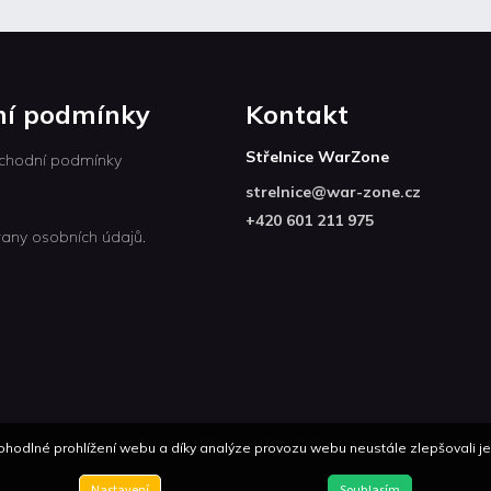
í podmínky
Kontakt
Střelnice WarZone
chodní podmínky
strelnice
@
war-zone.cz
+420 601 211 975
any osobních údajů.
odlné prohlížení webu a díky analýze provozu webu neustále zlepšovali jeh
Nastavení
Souhlasím