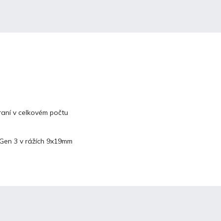
braní v celkovém počtu
 Gen 3 v rážích 9x19mm