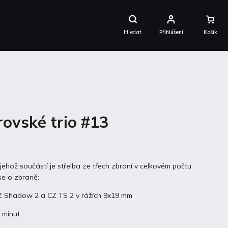
Nákupní
Košík
Hledat
Přihlášení
rovské trio #13
 jehož součástí je střelba ze třech zbraní v celkovém počtu
 se o zbraně:
CZ Shadow 2 a CZ TS 2 v rážích 9x19 mm
 minut.