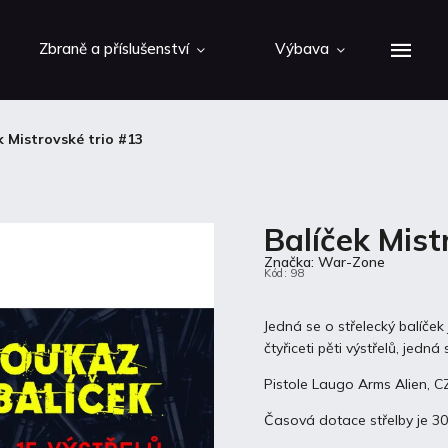
Zbraně a příslušenství
Výbava
k Mistrovské trio #13
Balíček Mist
Značka:
War-Zone
Kód:
98
Jedná se o střelecký balíček
čtyřiceti pěti výstřelů, jedná
Pistole Laugo Arms Alien, 
Časová dotace střelby je 30