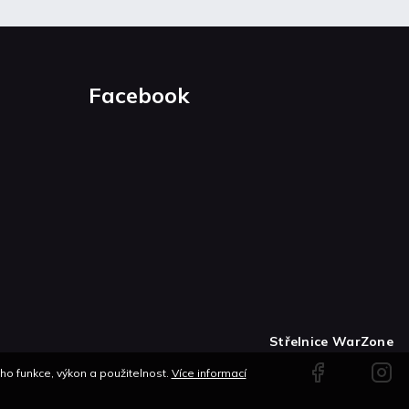
Facebook
Střelnice WarZone
Facebook
Instag
o funkce, výkon a použitelnost.
Více informací