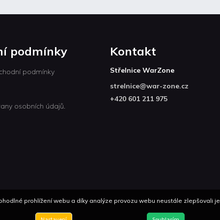
í podmínky
Kontakt
Střelnice WarZone
chodní podmínky
strelnice
@
war-zone.cz
+420 601 211 975
any osobních údajů.
odlné prohlížení webu a díky analýze provozu webu neustále zlepšovali jeh
Nastavení
Souhlasím