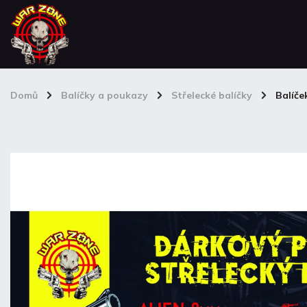
Domů
/
Balíčky a poukazy
/
Střelecké balíčky
/
Balíče