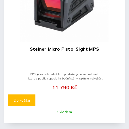
Steiner Micro Pistol Sight MPS
MPS je neuvěřitelně kompaktní a jeho robustnost,
kterou posilují speciální boční stěny, splňuje nejvyšší
standardy.
11 790 Kč
Do košíku
Skladem