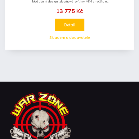
Modulární design zbraňové svítilny MK4 umožňuje
výměnu spínačů...
13 775 Kč
Detail
Skladem u dodavatele