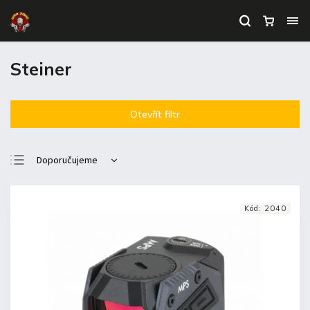
Steiner
Otevřít filtr
Doporučujeme
Nejlevnější
Nejdražší
Kód:
2040
Nejprodávanější
Abecedně