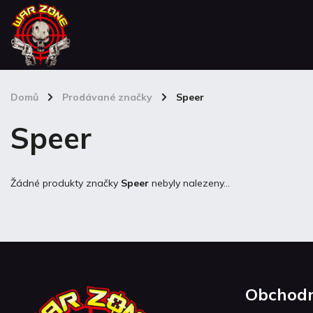
Domů
/
Prodávané značky
/
Speer
Balíčky a poukazy
Speer
Žádné produkty značky
Speer
nebyly nalezeny...
Obchodn