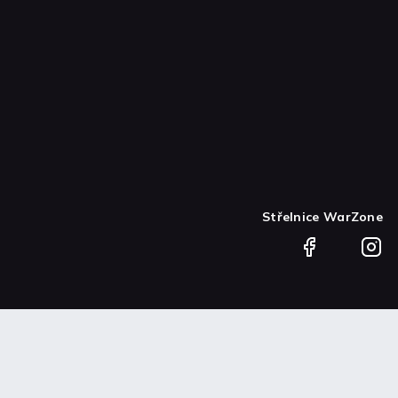
Střelnice WarZone
Facebook
Instag