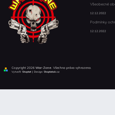
Všeobecné ob
12.12.2022
Podmínky ochr
12.12.2022
Copyright 2026
War-Zone
. Všechna práva vyhrazena.
Vytvořil
Shoptet
| Design
Shoptetak.cz