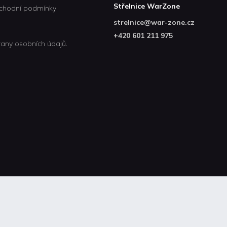
Střelnice WarZone
chodní podmínky
strelnice
@
war-zone.cz
+420 601 211 975
any osobních údajů.