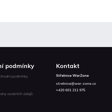
í podmínky
Kontakt
Střelnice WarZone
chodní podmínky
strelnice
@
war-zone.cz
+420 601 211 975
any osobních údajů.