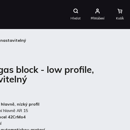
Nákupní
Košík
Hledat
Přihlášení
, nastavitelný
as block - low profile,
vitelný
 hlavně, nízký profil
ní hlavně AR 15
ocel 42CrMo4
í
s automatickou aretací