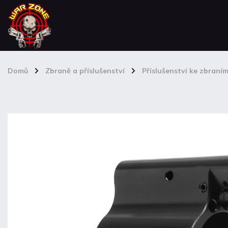
Domů
/
Zbraně a příslušenství
/
Příslušenství ke zbraní