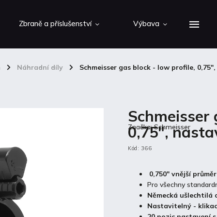
Zbraně a příslušenství
Výbava
m
/
Náhradní díly
/
Schmeisser gas block - low profile, 0,75"
Schmeisser g
0,75", nasta
Značka:
Schmeisser
Kód:
366
0,750" vnější průměr
Pro všechny standard
Německá ušlechtilá 
Nastavitelný - klikac
20 pozic nastavení 