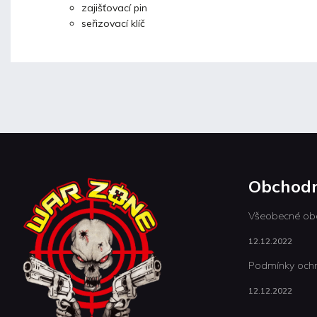
zajišťovací pin
seřizovací klíč
Obchodn
Všeobecné ob
12.12.2022
Podmínky ochr
12.12.2022