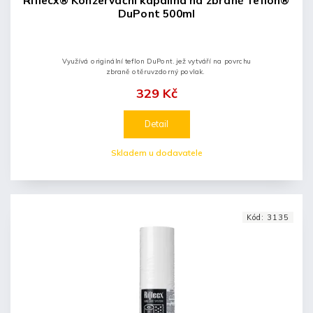
Riflecx® Konzervační kapalina na zbraně Teflon®
DuPont 500ml
Využívá originální teflon DuPont. jež vytváří na povrchu
zbraně otěruvzdorný povlak.
329 Kč
Detail
Skladem u dodavatele
Kód:
3135