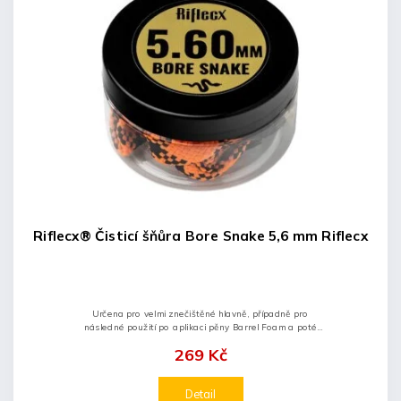
Riflecx® Čisticí šňůra Bore Snake 5,6 mm Riflecx
Určena pro velmi znečištěné hlavně, případně pro
následné použití po aplikaci pěny Barrel Foam a poté
opláchnutí přípravky Gun Cleaner nebo Care Spray.
269 Kč
Detail