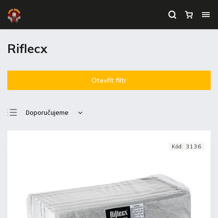
Riflecx
Otevřít filtr
Doporučujeme
Nejlevnější
Nejdražší
Kód:
3136
Nejprodávanější
Abecedně