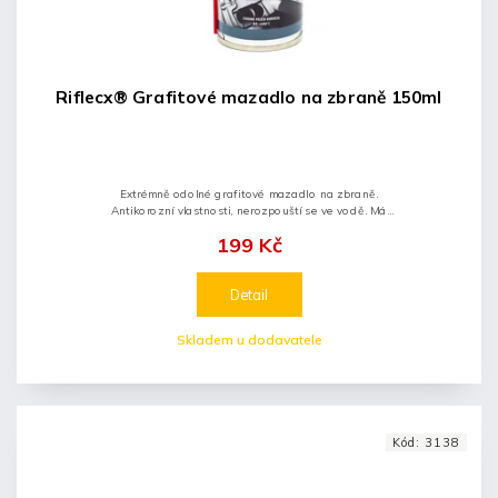
Riflecx® Grafitové mazadlo na zbraně 150ml
Extrémně odolné grafitové mazadlo na zbraně.
Antikorozní vlastnosti, nerozpouští se ve vodě. Má
vysokou plasticitu při nízkých teplotách
199 Kč
Detail
Skladem u dodavatele
Kód:
3138