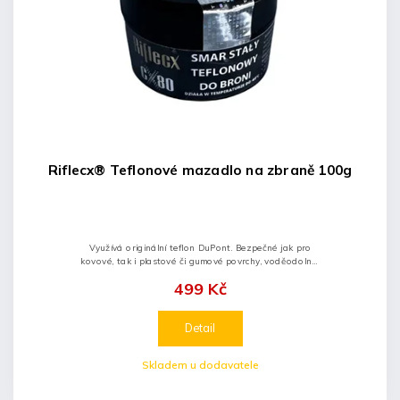
Riflecx® Teflonové mazadlo na zbraně 100g
Využívá originální teflon DuPont. Bezpečné jak pro
kovové, tak i plastové či gumové povrchy, voděodolné,
nehořlavé. Stabilní v širokém teplotním rozsahu.
499 Kč
Detail
Skladem u dodavatele