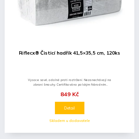
Riflecx® Čisticí hadřík 41,5×35,5 cm, 120ks
Vysoce savé, odolné proti roztržení. Nezanechávají na
zbrani šmouhy. Certifikováno polským Národním
hygienickým institutem.
849 Kč
Detail
Skladem u dodavatele