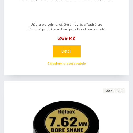
Určena pro velmi znečištěné hlavně, případně pro
následné použití po aplikaci pěny Barrel Foam a poté
opláchnutí přípravky Gun Cleaner nebo Care Spray.
269 Kč
Detail
Skladem u dodavatele
Kód:
3129