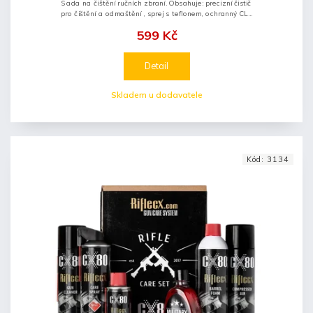
Sada na čištění ručních zbraní. Obsahuje: precizní čistič
pro čištění a odmaštění , sprej s teflonem, ochranný CLP
olej.
599 Kč
Detail
Skladem u dodavatele
Kód:
3134