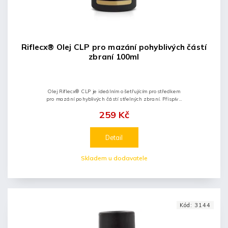
Riflecx® Olej CLP pro mazání pohyblivých částí
zbraní 100ml
Olej Riflecx® CLP je ideálním ošetřujícím prostředkem
pro mazání pohyblivých částí střelných zbraní. Přispívá
k hladkému chodu a snižuje jejich opotřebení. Určen
259 Kč
pro...
Detail
Skladem u dodavatele
Kód:
3144