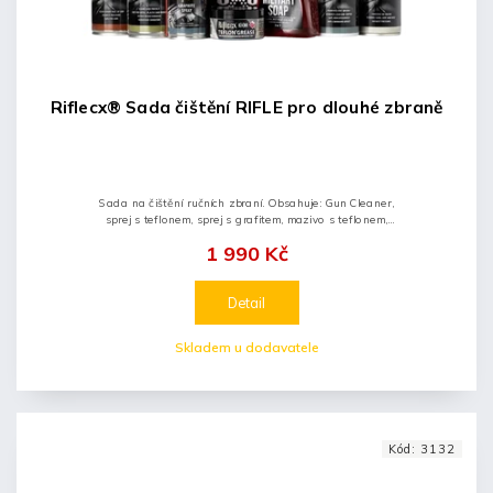
Riflecx® Sada čištění RIFLE pro dlouhé zbraně
Sada na čištění ručních zbraní. Obsahuje: Gun Cleaner,
sprej s teflonem, sprej s grafitem, mazivo s teflonem,
čistící pěnu bore foam, military soap, stlačený vzduch.
1 990 Kč
Detail
Skladem u dodavatele
Kód:
3132