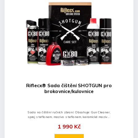
Riflecx® Sada čištění SHOTGUN pro
brokovnice/kulovnice
Sada na čištění ručních zbraní. Obsahuje: Gun Cleaner,
sprej s teflonem, mazivo s teflonem, keramické mazivo,
čistící pěnu bore foam, military soap, stlačený vzduch.
1 990 Kč