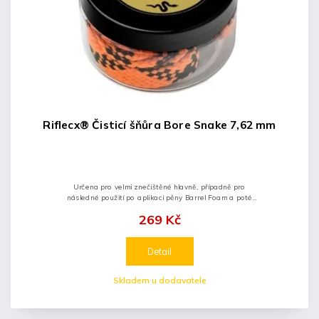
Riflecx® Čisticí šňůra Bore Snake 7,62 mm
Určena pro velmi znečištěné hlavně, případně pro
následné použití po aplikaci pěny Barrel Foam a poté
opláchnutí přípravky Gun Cleaner nebo Care Spray.
269 Kč
Detail
Skladem u dodavatele