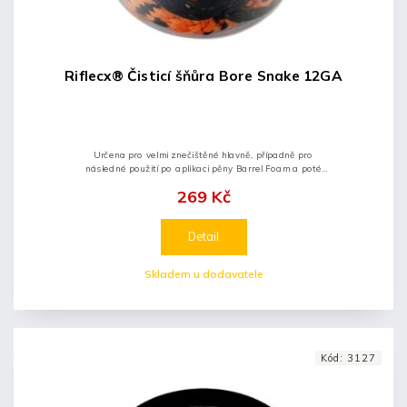
Riflecx® Čisticí šňůra Bore Snake 12GA
Určena pro velmi znečištěné hlavně, případně pro
následné použití po aplikaci pěny Barrel Foam a poté
opláchnutí přípravky Gun Cleaner nebo Care Spray.
269 Kč
Detail
Skladem u dodavatele
Kód:
3127