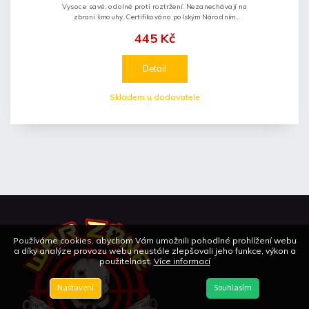
Vysoce savé, odolné proti roztržení. Nezanechávají na
zbrani šmouhy. Certifikováno polským Národním
hygienickým institutem.
445 Kč
Detail
Skladem u dodavatele
Používáme cookies, abychom Vám umožnili pohodlné prohlížení webu
a díky analýze provozu webu neustále zlepšovali jeho funkce, výkon a
použitelnost.
Více informací
Nastavení
Souhlasím