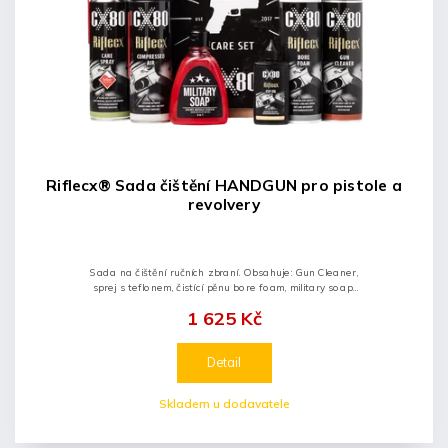
Riflecx® Sada čištění HANDGUN pro pistole a
revolvery
Sada na čištění ručních zbraní. Obsahuje: Gun Cleaner,
sprej s teflonem, čistící pěnu bore foam, military soap,
stlačený vzduch, ochranný CLP olej.
1 625 Kč
Detail
Skladem u dodavatele