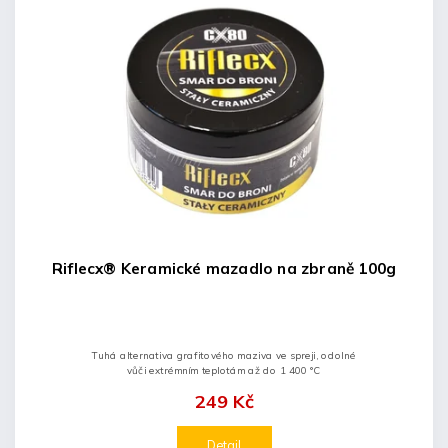
Riflecx® Keramické mazadlo na zbraně 100g
Tuhá alternativa grafitového maziva ve spreji, odolné
vůči extrémním teplotám až do 1 400 °C
249 Kč
Detail