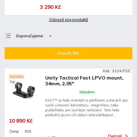
3 290 Kč
Zobrazit více produktů
Doporučujeme
Nejlevnější
Otevřít filtr
Nejdražší
Nejprodávanější
Kód:
3234/FDE
Abecedně
Novinka
Unity Tactical Fast LPVO mount,
Tip
34mm, 2,05"
Skladem
FAST™ je řada montáží a platforem určených pro
vyšší ustavení kolimátoru, magnifieru nebo
puškohledu pro rychlejší nahození. Tato řada
produktů jasně cílí oblast taktické/bojové...
10 890 Kč
Černá
FDE
Detail