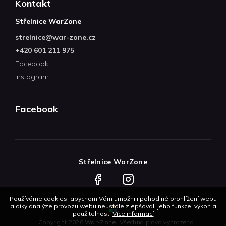
Kontakt
Střelnice WarZone
strelnice
@
war-zone.cz
+420 601 211 975
Facebook
Instagram
Facebook
Střelnice WarZone
Facebook
Instagram
Používáme cookies, abychom Vám umožnili pohodlné prohlížení webu
a díky analýze provozu webu neustále zlepšovali jeho funkce, výkon a
použitelnost.
Více informací
Copyright 2026
War-Zone
. Všechna práva vyhrazena.