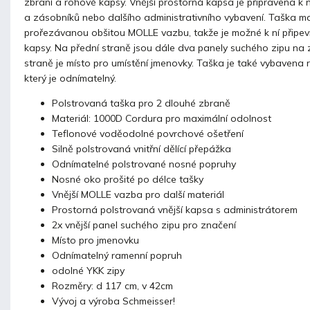
zbraní a rohové kapsy. Vnější prostorná kapsa je připravena k 
a zásobníků nebo dalšího administrativního vybavení. Taška m
prořezávanou obšitou
MOLLE
vazbu, takže je možné k ní připev
kapsy. Na přední straně jsou dále dva panely suchého zipu na
straně je místo pro umístění jmenovky. Taška je také vybaven
který je odnímatelný.
Polstrovaná taška pro 2 dlouhé zbraně
Materiál: 1000D Cordura pro maximální odolnost
Teflonové voděodolné povrchové ošetření
Silně polstrovaná vnitřní dělící přepážka
Odnímatelné polstrované nosné popruhy
Nosné oko prošité po délce tašky
Vnější MOLLE
vazba pro další materiál
Prostorná polstrovaná vnější kapsa s administrátorem
2x vnější panel suchého zipu pro značení
Místo pro jmenovku
Odnímatelný ramenní popruh
odolné YKK zipy
Rozměry: d 117 cm, v 42cm
Vývoj a výroba Schmeisser!