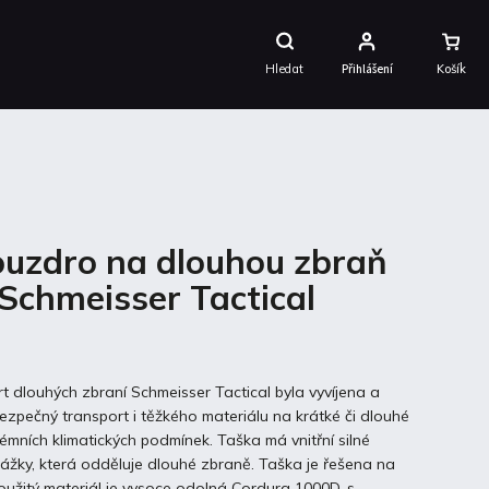
Nákupní
Košík
Hledat
Přihlášení
ouzdro na dlouhou zbraň
Schmeisser Tactical
t dlouhých zbraní Schmeisser Tactical byla vyvíjena a
bezpečný transport i těžkého materiálu na krátké či dlouhé
émních klimatických podmínek. Taška má vnitřní silné
pážky, která odděluje dlouhé zbraně. Taška je řešena na
oužitý materiál je vysoce odolná Cordura 1000D, s