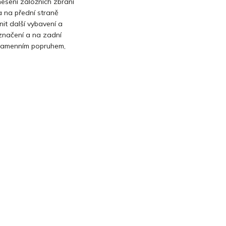
nesení záložních zbraní
a na přední straně
nit další vybavení a
 značení a na zadní
a ramenním popruhem,