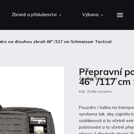
Zbraně a příslušenství
Výbava
dro na dlouhou zbraň 46" /117 cm Schmeisser Tactical
Přepravní p
46" /117 cm 
Značka:
Schmeisser
Kód:
Zvolte variantu
Pouzdro / taška na transpor
vyrobena tak, aby zajistila 
vzdálenosti a to včetně extr
polstrování a to včetně pře
přenos 2 dlouhých zbraní. P