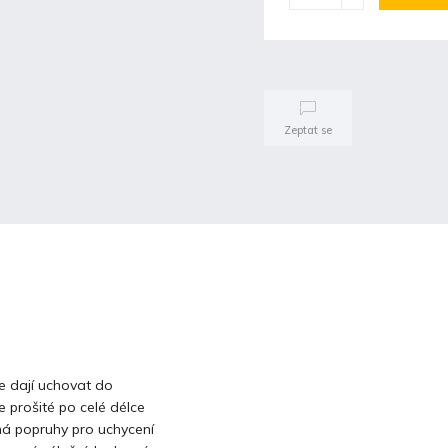
Zeptat se
e dají uchovat do
 prošité po celé délce
 má popruhy pro uchycení