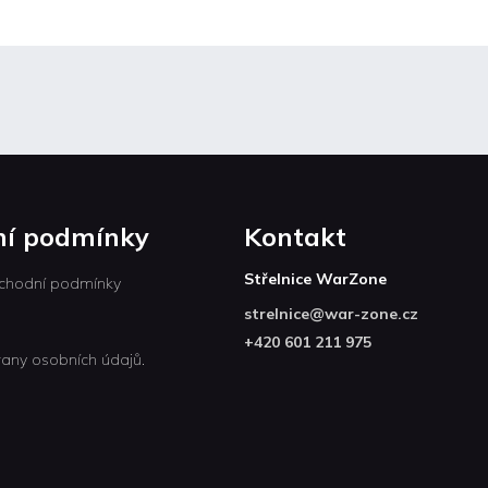
í podmínky
Kontakt
Střelnice WarZone
chodní podmínky
strelnice
@
war-zone.cz
+420 601 211 975
any osobních údajů.