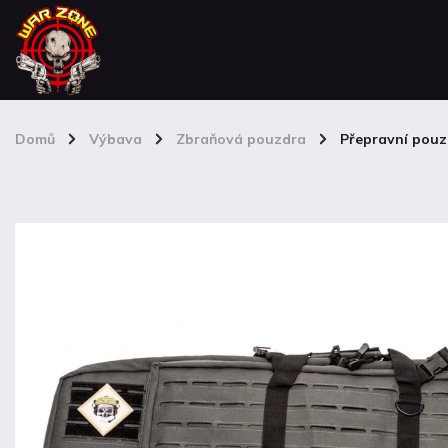
Domů
/
Výbava
/
Zbraňová pouzdra
/
Přepravní pouz