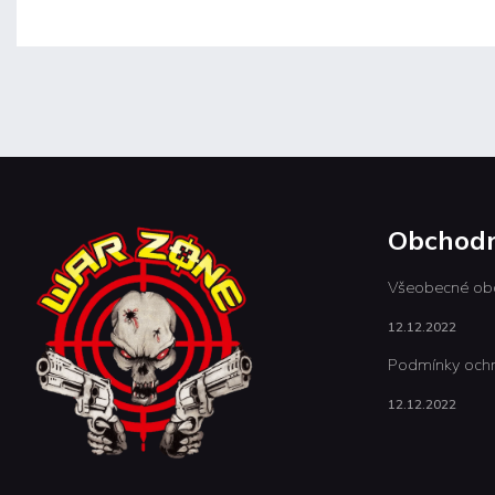
Obchodn
Všeobecné ob
12.12.2022
Podmínky ochr
12.12.2022