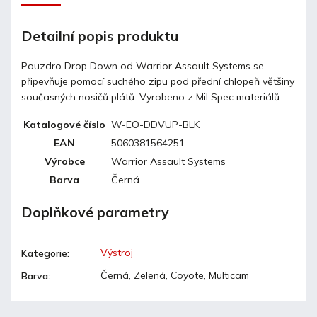
Detailní popis produktu
Pouzdro Drop Down od Warrior Assault Systems se
připevňuje pomocí suchého zipu pod přední chlopeň většiny
současných nosičů plátů. Vyrobeno z Mil Spec materiálů.
Katalogové číslo
W-EO-DDVUP-BLK
EAN
5060381564251
Výrobce
Warrior Assault Systems
Barva
Černá
Doplňkové parametry
Výstroj
Kategorie
:
Černá, Zelená, Coyote, Multicam
Barva
: