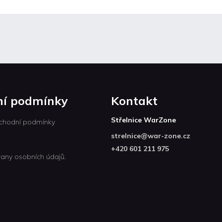
í podmínky
Kontakt
Střelnice WarZone
chodní podmínky
strelnice
@
war-zone.cz
+420 601 211 975
any osobních údajů.