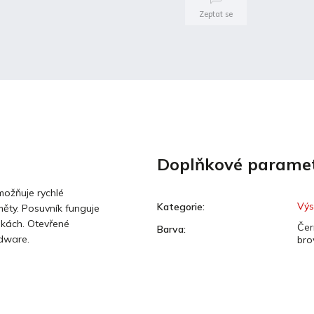
Zeptat se
Doplňkové parame
možňuje rychlé
Výs
Kategorie
:
měty. Posuvník funguje
nkách. Otevřené
Čer
Barva
:
rdware.
bro