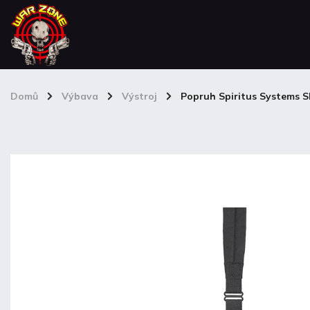
Domů
/
Výbava
/
Výstroj
/
Popruh Spiritus Systems 