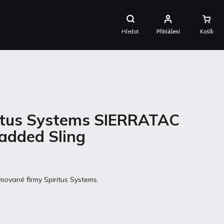
Nákupní
Košík
Hledat
Přihlášení
itus Systems SIERRATAC
added Sling
vané firmy Spiritus Systems.