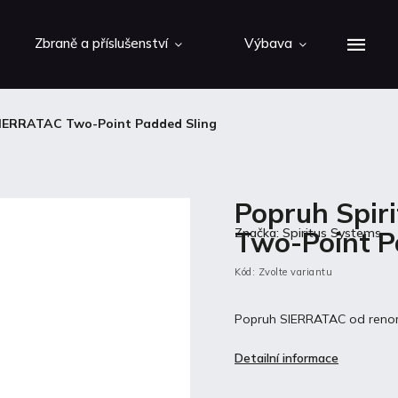
Zbraně a příslušenství
Výbava
SIERRATAC Two-Point Padded Sling
Popruh Spir
Two-Point P
Značka:
Spiritus Systems
Kód:
Zvolte variantu
Popruh SIERRATAC od renomo
Detailní informace