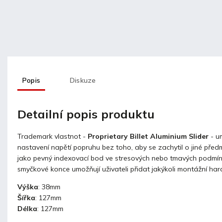
Popis
Diskuze
Detailní popis produktu
Trademark vlastnot -
Proprietary Billet Aluminium Slider
- u
nastavení napětí popruhu bez toho, aby se zachytil o jiné před
jako pevný indexovací bod ve stresových nebo tmavých podmí
smyčkové konce umožňují uživateli přidat jakýkoli montážní ha
Výška
: 38mm
Šířka
: 127mm
Délka
: 127mm