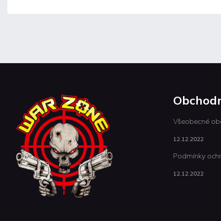
Obchodn
Všeobecné ob
12.12.2022
Podmínky ochr
12.12.2022