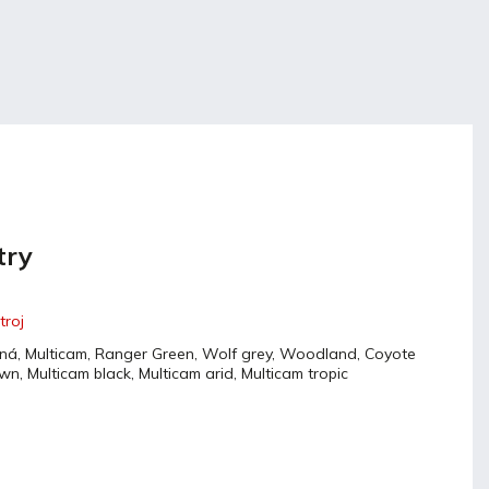
try
troj
ná, Multicam, Ranger Green, Wolf grey, Woodland, Coyote
wn, Multicam black, Multicam arid, Multicam tropic