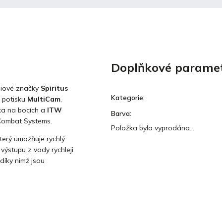
Doplňkové parame
miové značky
Spiritus
Kategorie
:
 potisku
MultiCam
.
oka na bocích a
ITW
Barva
:
d Combat Systems.
Položka byla vyprodána…
který umožňuje rychlý
ýstupu z vody rychleji
díky nimž jsou