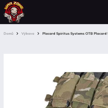
Domů
/
Výbava
/
Placard Spiritus Systems OTB Placard 