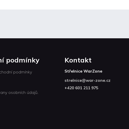
í podmínky
Kontakt
Střelnice WarZone
chodní podmínky
strelnice
@
war-zone.cz
+420 601 211 975
any osobních údajů.