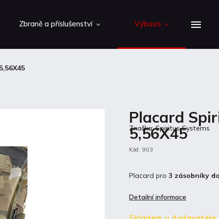
Zbraně a příslušenství
Výbava
5,56X45
Placard Spi
5,56X45
Značka:
Spiritus Systems
Kód:
903
Placard pro
3 zásobníky d
Detailní informace
Skladem u dodavatele