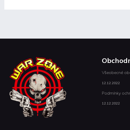
Obchodn
Všeobecné ob
12.12.2022
Podmínky ochr
12.12.2022