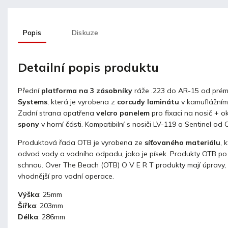
Popis
Diskuze
Detailní popis produktu
P
řední
platforma na 3 zásobníky
ráže .223 do AR-15 od pré
Systems
, která je vyrobena z
corcudy laminátu
v kamuflážním
Zadní strana opatřena
velcro panelem
pro fixaci na nosič + 
spony
v horní části. Kompatibilní s nosiči LV-119 a Sentinel o
Produktová řada OTB je vyrobena ze
síťovaného materiálu
, 
odvod vody a vodního odpadu, jako je písek. Produkty OTB po v
schnou. Over The Beach (OTB) O V E R T produkty mají úpravy, 
vhodnější pro vodní operace.
Výška
: 25mm
Šířka
: 203mm
Délka
: 286mm