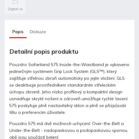
Zeptat se
Popis
Diskuze
Detailní popis produktu
Pouzdro Safariland 575 Inside-the-Waistband je vybaveno
jedinečným systémem Grip Lock System (GLS™), který
zajišťuje střelnou zbraň automaticky po jejím vložení. GLS
se deaktivuje prostředníkem standardním střeleckém
úchopu zbraně. Jeho nízko profilový a kompaktní design
usnadňuje skryté nošení a zároveň umožňuje rychlé tasení.
575 poskytuje plně nastavitelný sklon a plně se přizpůsobí
tělu a preferencím úživatele.
Pouzdro 575 má dvě možnosti uchycení: Over-the-Belt a
Under-the-Belt - nadopaskovou a podopaskovou sponou,
obě jsou součástí balení