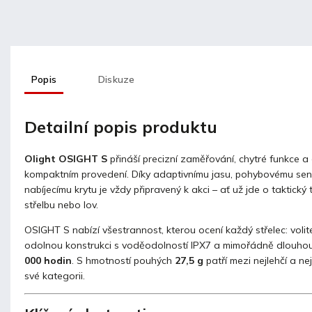
Popis
Diskuze
Detailní popis produktu
Olight OSIGHT S
přináší precizní zaměřování, chytré funkce a
kompaktním provedení. Díky adaptivnímu jasu, pohybovému sen
nabíjecímu krytu je vždy připravený k akci – ať už jde o taktický 
střelbu nebo lov.
OSIGHT S nabízí všestrannost, kterou ocení každý střelec: volit
odolnou konstrukci s voděodolností IPX7 a mimořádně dlouhou
000 hodin
. S hmotností pouhých
27,5 g
patří mezi nejlehčí a ne
své kategorii.