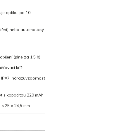
je optiku, po 10
idění) nebo automatický
bíjení (plné za 1,5 h)
řovací kříž
t IPX7, nárazuvzdornost
ryt s kapacitou 220 mAh
5 × 25 × 24,5 mm