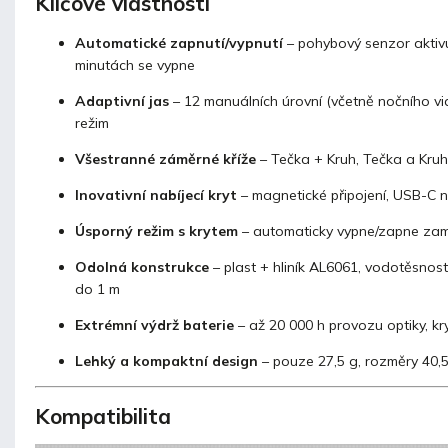
Klíčové vlastnosti
Automatické zapnutí/vypnutí
– pohybový senzor aktivu
minutách se vypne
Adaptivní jas
– 12 manuálních úrovní (včetně nočního v
režim
Všestranné záměrné kříže
– Tečka + Kruh, Tečka a Kruh
Inovativní nabíjecí kryt
– magnetické připojení, USB-C na
Úsporný režim s krytem
– automaticky vypne/zapne zamě
Odolná konstrukce
– plast + hliník AL6061, vodotěsnos
do 1 m
Extrémní výdrž baterie
– až 20 000 h provozu optiky, k
Lehký a kompaktní design
– pouze 27,5 g, rozměry 40,
Kompatibilita