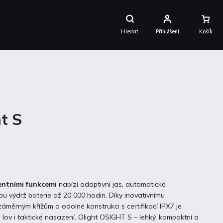
Nákupní
Košík
Hledat
Přihlášení
t S
entními funkcemi
nabízí adaptivní jas, automatické
u výdrž baterie až 20 000 hodin. Díky inovativnímu
 záměrným křížům a odolné konstrukci s certifikací IPX7 je
, lov i taktické nasazení. Olight OSIGHT S – lehký, kompaktní a