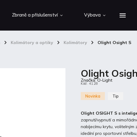
Zbraně a příslušenství
Výbava
m
/
Kolimátory a optiky
/
Kolimátory
/
Olight Osight S
Olight Osigh
Značka:
O-Light
Kód:
4128
Novinka
Tip
Olight OSIGHT S s intelig
zapnutí/vypnutí a mimořádno
nabíjecímu krytu, volitelným
ideální pro sportovní střelbu