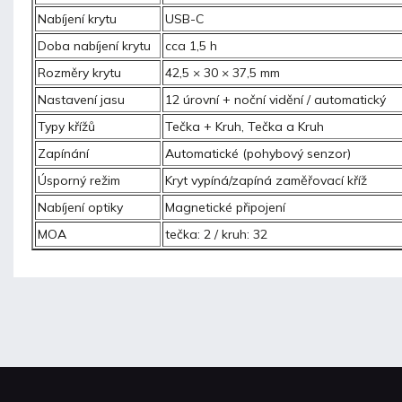
Nabíjení krytu
USB-C
Doba nabíjení krytu
cca 1,5 h
Rozměry krytu
42,5 × 30 × 37,5 mm
Nastavení jasu
12 úrovní + noční vidění / automatický
Typy křížů
Tečka + Kruh, Tečka a Kruh
Zapínání
Automatické (pohybový senzor)
Úsporný režim
Kryt vypíná/zapíná zaměřovací kříž
Nabíjení optiky
Magnetické připojení
MOA
tečka: 2 / kruh: 32