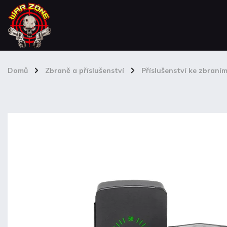
Domů
/
Zbraně a příslušenství
/
Příslušenství ke zbraní