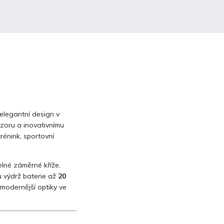
 elegantní design v
zoru a inovativnímu
trénink, sportovní
elné záměrné kříže,
 výdrž baterie až
20
jmodernější optiky ve