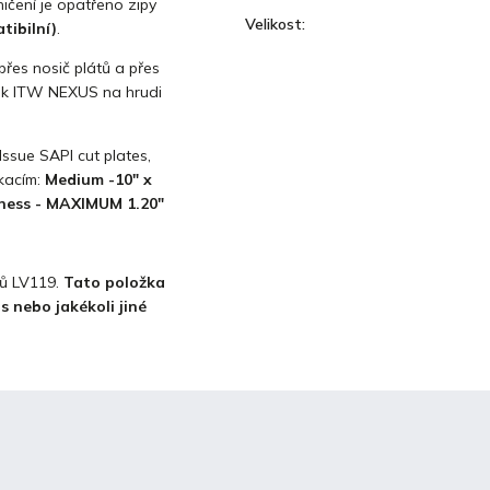
ičení je opatřeno zipy
Velikost
:
tibilní)
.
řes nosič plátů a přes
zek ITW NEXUS na hrudi
ssue SAPI cut plates,
ikacím:
Medium -10" x
ckness - MAXIMUM 1.20"
tů LV119.
Tato položka
 nebo jakékoli jiné