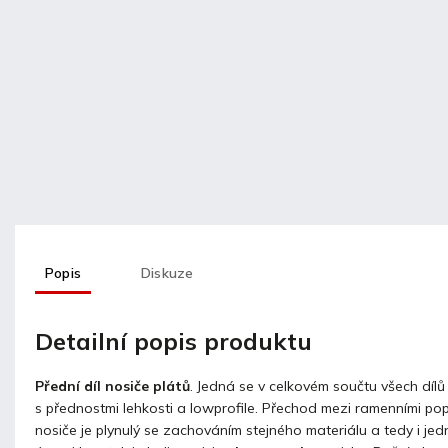
Popis
Diskuze
Detailní popis produktu
Přední díl nosiče plátů
. Jedná se v celkovém součtu všech dílů
s přednostmi lehkosti a lowprofile. Přechod mezi ramenními po
nosiče je plynulý se zachováním stejného materiálu a tedy i j