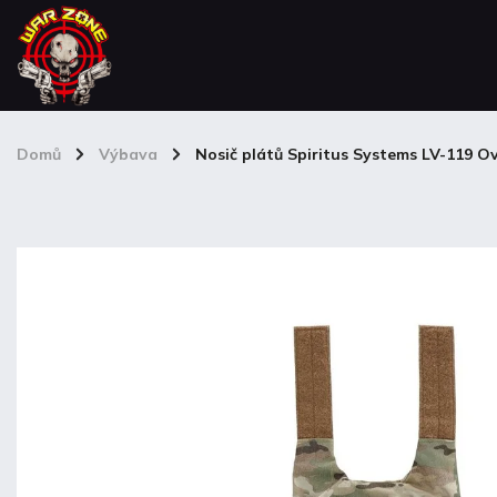
Domů
/
Výbava
/
Nosič plátů Spiritus Systems LV-119 O