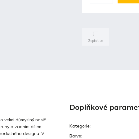
Zeptat se
Doplňkové parame
 o velmi důmyslný nosič
Kategorie
:
pruhy a zadním dílem
ednoduchého designu. V
Barva
: