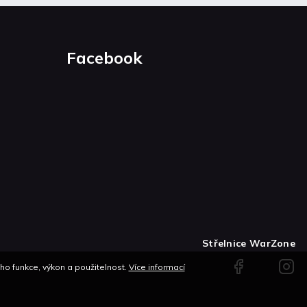
Facebook
Střelnice WarZone
Facebook
Instag
o funkce, výkon a použitelnost.
Více informací