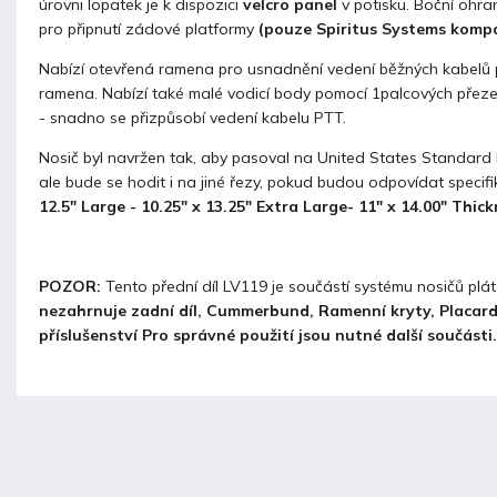
úrovni lopatek je k dispozici
velcro panel
v potisku. Boční ohran
pro připnutí zádové platformy
(pouze Spiritus Systems kompa
Nabízí otevřená ramena pro usnadnění vedení běžných kabelů p
ramena. Nabízí také malé vodicí body pomocí 1palcových pře
- snadno se přizpůsobí vedení kabelu PTT.
Nosič byl navržen tak, aby pasoval na United States Standard I
ale bude se hodit i na jiné řezy, pokud budou odpovídat specif
12.5" Large - 10.25" x 13.25" Extra Large- 11" x 14.00" Thi
POZOR:
Tento přední díl LV119 je součástí systému nosičů plá
nezahrnuje zadní díl, Cummerbund, Ramenní kryty, Placards
příslušenství Pro správné použití jsou nutné další součásti.