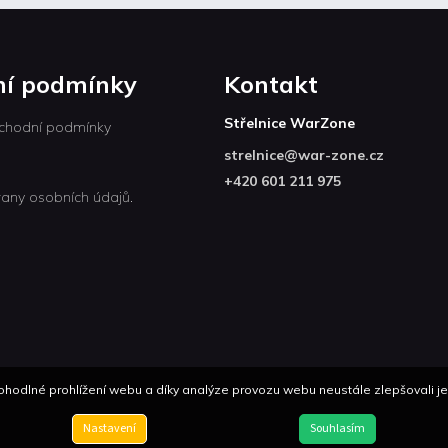
í podmínky
Kontakt
Střelnice WarZone
chodní podmínky
strelnice
@
war-zone.cz
+420 601 211 975
any osobních údajů.
odlné prohlížení webu a díky analýze provozu webu neustále zlepšovali jeh
Nastavení
Souhlasím