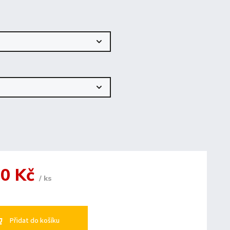
90 Kč
/ ks
Přidat do košíku